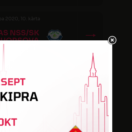
a 2020, 10. kārta
AS NSS/SK
KUORSOVA
a 2020, 13. kārta
BPILS SS
šgrupa, 1. kārta