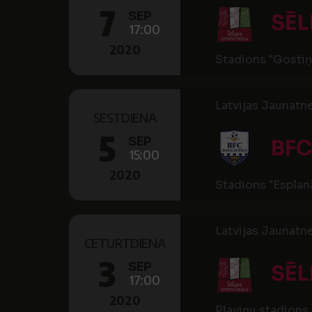
7
SEP
SĒL
17:00
2020
Stadions "Gostiņ
Latvijas Jaunatn
SESTDIENA
5
SEP
BFC
15:00
2020
Stadions "Esplan
Latvijas Jaunatn
CETURTDIENA
3
SEP
SĒL
17:00
2020
Pļaviņu stadions