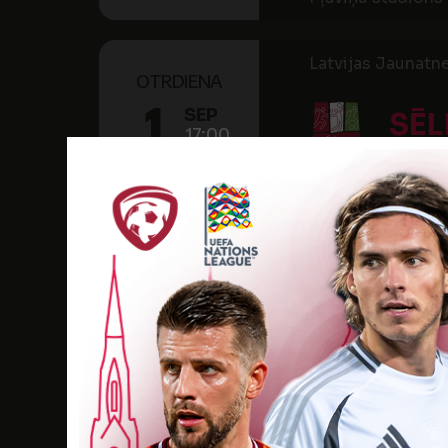
Latvijas Jaunatn
OTRDIENA
1
SEP
SĒL
17:00
2020
Stadions "Gostiņ
Latvijas Jaunatn
SESTDIENA
29
AUG
SĒL
18:00
2020
Stadions "Gostiņ
Latvijas Jaunatne
CETURTDIENA