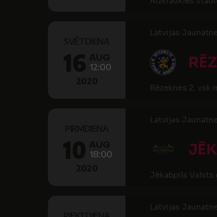
Aizkraukles stad
Latvijas Jaunatn
SVĒTDIENA
16
AUG
RĒ
12:00
2020
Rēzeknes 2. vsk 
Latvijas Jaunatn
PIRMDIENA
10
AUG
JĒK
18:00
2020
Jēkabpils Valsts
Latvijas Jaunatn
PIEKTDIENA