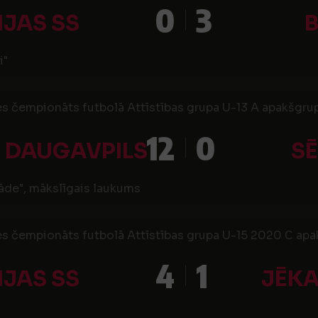
0
3
IJAS SS
B
i"
es čempionāts futbolā Attīstības grupa U-13 A apakšgrup
12
0
 DAUGAVPILS
SĒ
āde", mākslīgais laukums
es čempionāts futbolā Attīstības grupa U-15 2020 С apak
4
1
IJAS SS
JĒKA