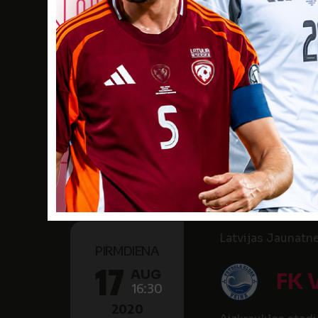
27
AUG
SĒL
11:00
2020
Pļaviņu stadions
2
ACAD
NO
Latvijas Jaunatn
OTRDIENA
25
AUG
SĒL
18:00
2020
Viesītes stadion
Latvijas Jaunatn
PIRMDIENA
17
AUG
FK 
16:30
2020