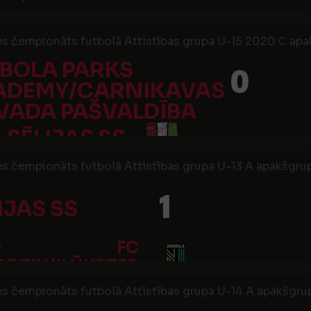
es čempionāts futbolā Attīstības grupa U-15 2020 С apak
BOLA PARKS
0
ADEMY/CARNIKAVAS
VADA PAŠVALDĪBA
SĒLIJAS SS
es čempionāts futbolā Attīstības grupa U-13 A apakšgrup
1
IJAS SS
FC
s
OTIV/ILŪKSTES
NSS
es čempionāts futbolā Attīstības grupa U-14 A apakšgrup