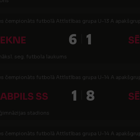
ions
es čempionāts futbolā Attīstības grupa U-13 A apakšgrup
6
1
ZEKNE
SĒ
māksl. seg. futbola laukums
es čempionāts futbolā Attīstības grupa U-14 A apakšgrup
1
8
ABPILS SS
SĒ
 ģimnāzijas stadions
es čempionāts futbolā Attīstības grupa U-14 A apakšgrup