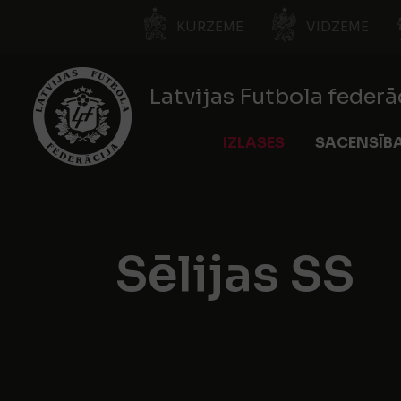
KURZEME
VIDZEME
Latvijas Futbola federā
IZLASES
SACENSĪB
Sēlijas SS