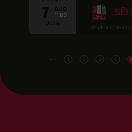
7
AUG
SĒL
11:00
2020
Stadions "Gostiņ
1
2
3
4