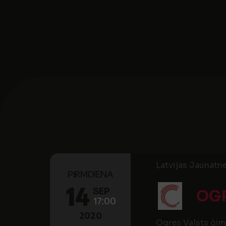
Latvijas Jaunatn
PIRMDIENA
14
SEP
OG
17:00
2020
Ogres Valsts ģimn