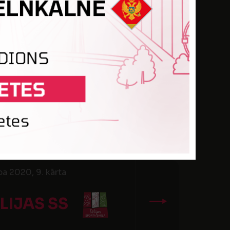
a 2020, 6. kārta
BPILS SS
a 2020, 9. kārta
LIJAS SS