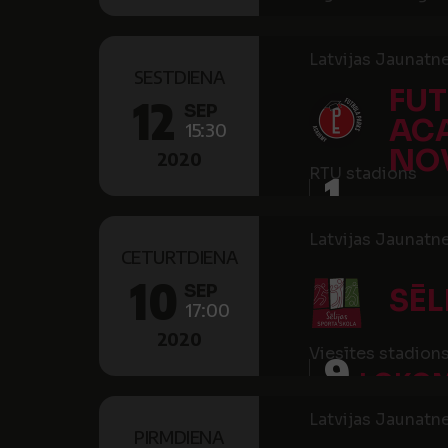
Latvijas Jaunatn
SESTDIENA
FUT
12
SEP
AC
15:30
NO
2020
RTU stadions
1
Latvijas Jaunatn
CETURTDIENA
10
SEP
SĒL
17:00
2020
Viesītes stadion
9
LOKOM
Latvijas Jaunatn
PIRMDIENA