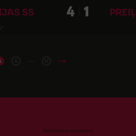
4
1
IJAS SS
PREI
i"
...
5
6
11
Tehniskais sponsors