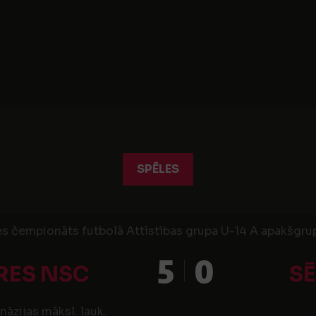
SPĒLES
es čempionāts futbolā Attīstības grupa U-14 A apakšgrup
5
0
RES NSC
SĒ
āzijas māksl. lauk.