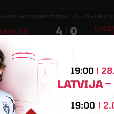
es čempionāts futbolā Attīstības grupa U-14 A apakšgrup
4
0
LUDZ
IJAS SS
i"
es čempionāts futbolā Attīstības grupa U-14 A apakšgrup
7
0
IJAS SS
JĒKA
i"
s čempionāts futbolā Attīstības grupa U-15 2020 С apak