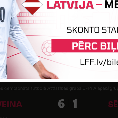
2
IJAS SS
FUTBOLA PARKS
EMY/CARNIKAVAS
VADA PAŠVALDĪBA
es čempionāts futbolā Attīstības grupa U-13 A apakšgrup
1
4
IJAS SS
JĒKA
s
es čempionāts futbolā Attīstības grupa U-14 A apakšgrup
6
1
VEINA
SĒ