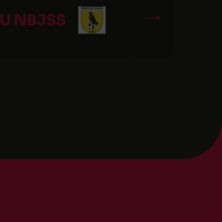
ĻU NBJSS