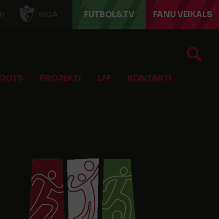
FUTBOLS.TV
FANU VEIKALS
I
RĪGA
OOTS
PROJEKTI
LFF
KONTAKTI