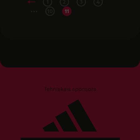
1
2
3
4
...
10
11
Tehniskais sponsors