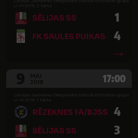
Latvijas Jaunatnes čempionāts futbolā Attīstības grupa
U-14 2018, 2. kārta
1
SĒLIJAS SS
4
FK SAULES PUIKAS
-
9
17:00
MAI
2018
Latvijas Jaunatnes čempionāts futbolā Attīstības grupa
U-14 2018, 1. kārta
4
RĒZEKNES FA/BJSS
3
SĒLIJAS SS