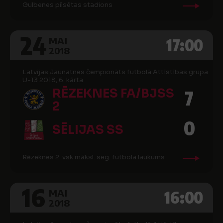
Gulbenes pilsētas stadions
24
17:00
MAI
2018
Latvijas Jaunatnes čempionāts futbolā Attīstības grupa
U-13 2018, 6. kārta
RĒZEKNES FA/BJSS
7
2
0
SĒLIJAS SS
Rēzeknes 2. vsk māksl. seg. futbola laukums
16
16:00
MAI
2018