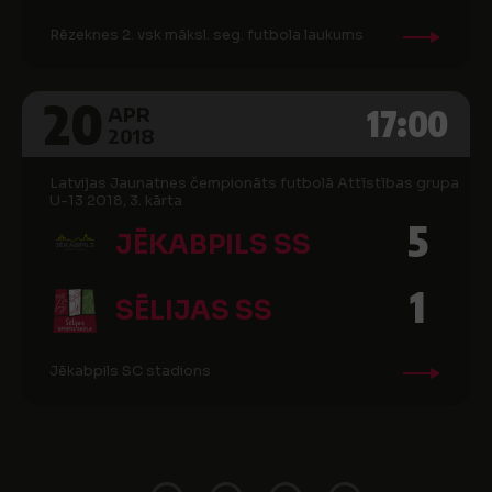
Rēzeknes 2. vsk māksl. seg. futbola laukums
20
17:00
APR
2018
Latvijas Jaunatnes čempionāts futbolā Attīstības grupa
U-13 2018, 3. kārta
5
JĒKABPILS SS
1
SĒLIJAS SS
Jēkabpils SC stadions