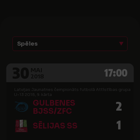
Spēles
30
17:00
MAI
2018
Latvijas Jaunatnes čempionāts futbolā Attīstības grupa
U-13 2018, 9. kārta
GULBENES
2
BJSS/ZFC
1
SĒLIJAS SS