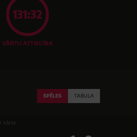
131:32
VĀRTU ATTIECĪBA
SPĒLES
TABULA
. kārta