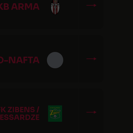
KB ARMA
O-NAFTA
FK ZIBENS /
ESSARDZE