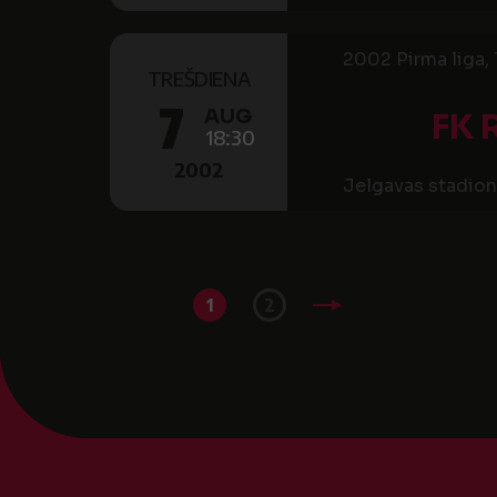
2002 Pirma liga, 
TREŠDIENA
7
AUG
FK 
18:30
2002
Jelgavas stadion
1
2