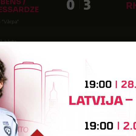
0
3
IBENS /
R
ESSARDZE
 "Vārpa"
7. kārta
5
2
B ARMA
FK RAF
ks"
8. kārta
3
0
B ARMA
FK MUL
ks"