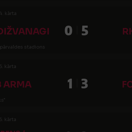
4. kārta
0
5
DIŽVANAGI
R
pārvaldes stadions
5. kārta
1
3
B ARMA
F
ks"
6. kārta