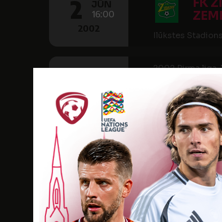
2
FK Z
JŪN
16:00
ZEM
2002
Ilūkstes Stadions
2002 Pirma liga, 
TREŠDIENA
5
JŪN
RK
19:00
2002
Stadions "Jūrnie
2002 Pirma liga, 
SVĒTDIENA
9
JŪN
RK
16:00
2002
Stadions "Jūrnie