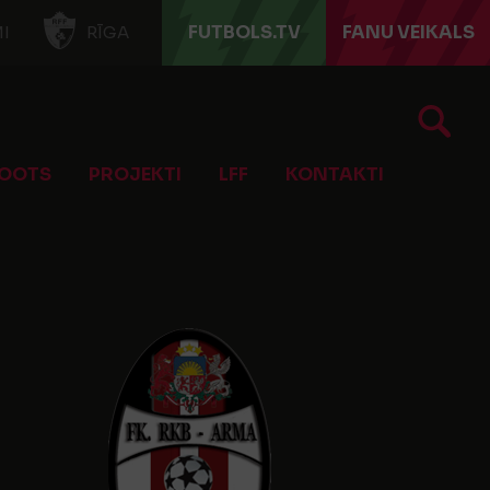
FUTBOLS.TV
FANU VEIKALS
I
RĪGA
OOTS
PROJEKTI
LFF
KONTAKTI