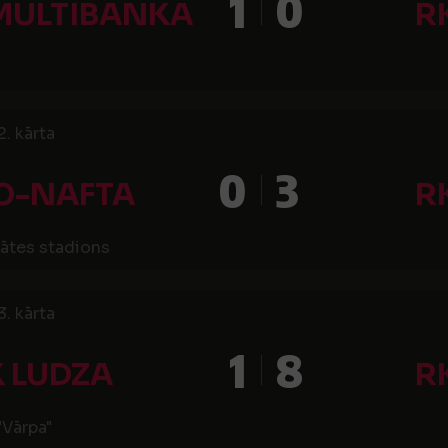
1
0
MULTIBANKA
R
2. kārta
0
3
O-NAFTA
R
tātes stadions
3. kārta
1
8
 LUDZA
R
"Vārpa"