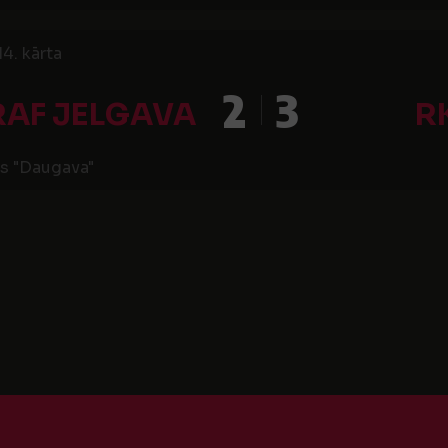
14. kārta
2
3
RAF JELGAVA
R
s "Daugava"