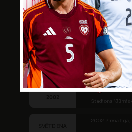
2002 Pirma liga, 
SVĒTDIENA
7
JŪL
RK
16:00
2002
Stadions "Jūrnie
2002 Pirma liga, 1
SESTDIENA
13
JŪL
RK
16:00
2002
Stadions "Jūrnie
2002 Pirma liga, 1
SVĒTDIENA