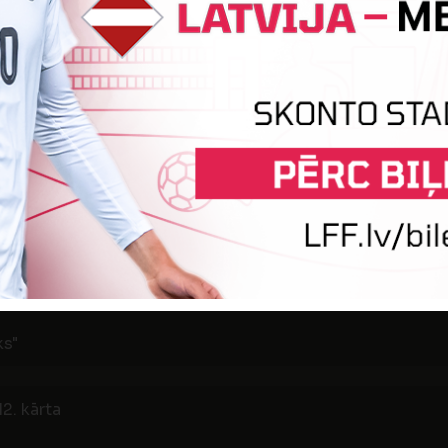
10. kārta
10
0
B ARMA
RS
ks"
1. kārta
7
1
B ARMA
SK D
ks"
2. kārta