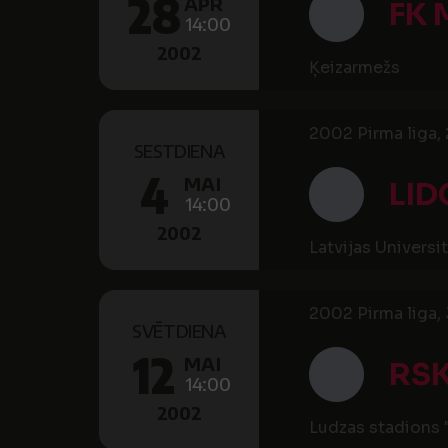
28
APR
FK 
14:00
2002
Ķeizarmežs
2002 Pirma liga, 
SESTDIENA
4
MAI
LID
14:00
2002
Latvijas Universi
2002 Pirma liga, 
SVĒTDIENA
12
MAI
RSK
14:00
2002
Ludzas stadions 