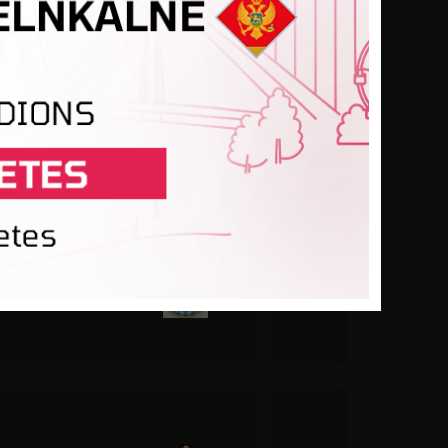
K LUDZA
IŽVANAGI