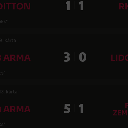
1
1
DITTON
R
eks"
9. kārta
3
0
B ARMA
LID
ks"
3. kārta
5
1
B ARMA
ZEM
ks"