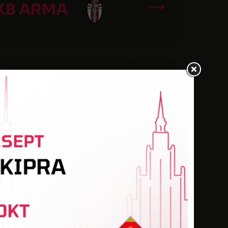
KB ARMA
 JELGAVA
TIBANKA