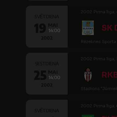
2002 Pirma liga, 
SVĒTDIENA
19
MAI
SK 
14:00
2002
Rēzeknes Sporta 
2002 Pirma liga, 
SESTDIENA
25
MAI
RK
14:00
2002
Stadions "Jūrnie
2002 Pirma liga, 
SVĒTDIENA