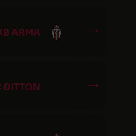
KB ARMA
C DITTON