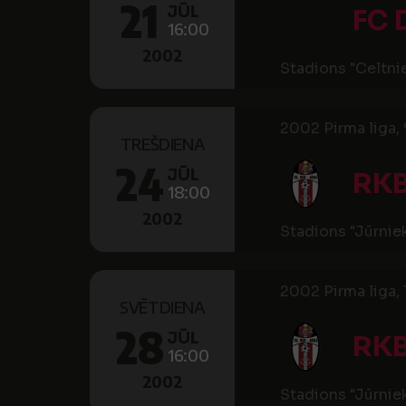
21
JŪL
FC 
16:00
2002
Stadions "Celtni
2002 Pirma liga, 
TREŠDIENA
24
JŪL
RK
18:00
2002
Stadions "Jūrnie
2002 Pirma liga, 1
SVĒTDIENA
28
JŪL
RK
16:00
2002
Stadions "Jūrnie