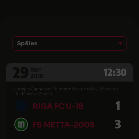
Spēles
29
12:30
SEP
2018
Latvijas Jaunatnes čempionāts futbolā U-13 grupa
13.-19.vieta, 7. kārta
1
RIGA FC U-18
3
FS METTA-2005