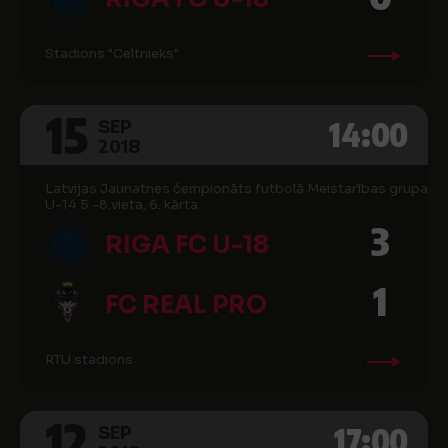
Stadions "Celtnieks"
15
14:00
SEP
2018
Latvijas Jaunatnes čempionāts futbolā Meistarības grupa
U-14 5.-8.vieta, 6. kārta
3
RIGA FC U-18
1
FC REAL PRO
RTU stadions
12
17:00
SEP