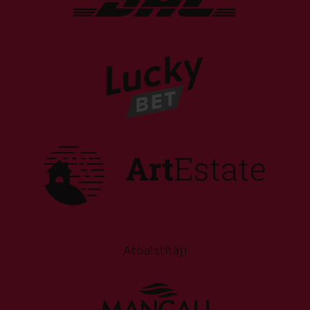
Atbalstītāji