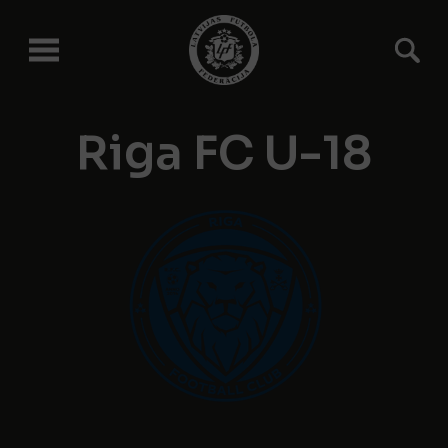
Riga FC U-18