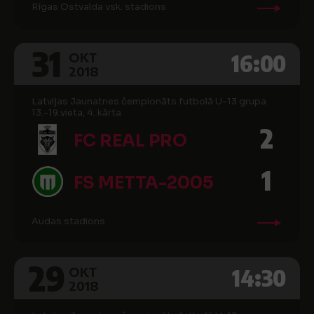
Rīgas Ostvalda vsk. stadions
31
16:00
OKT
2018
Latvijas Jaunatnes čempionāts futbolā U-13 grupa
13.-19.vieta, 4. kārta
2
FC REAL PRO
1
FS METTA-2005
Audas stadions
29
14:30
OKT
2018