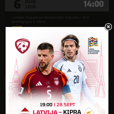
6
14:00
AUG
2018
Latvijas Jaunatnes čempionāts futbolā U-13 A
apakšgrupa, 5. kārta
4
FA VENTSPILS
4
FS METTA-2005
Pārventas sporta kompleksa futbola laukums
1
12:00
AUG
2018
Latvijas Jaunatnes čempionāts futbolā U-13 A
apakšgrupa, 12. kārta
0
FS METTA-2005