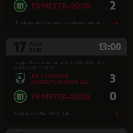
2
FS METTA-2005
FK Jelgava Sporta bāzes mākslīgais laukums
17
13:00
AUG
2018
Latvijas Jaunatnes čempionāts futbolā U-13 A
apakšgrupa, 13. kārta
3
FK TUKUMS
2000/TUKUMA SS
0
FS METTA-2005
Tukuma pils. stad. māksl. lauk.