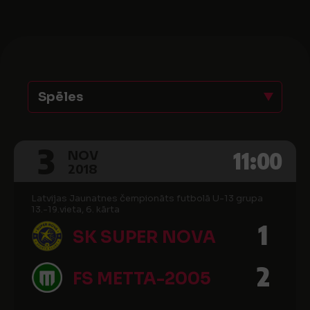
Spēles
3
11:00
NOV
2018
Latvijas Jaunatnes čempionāts futbolā U-13 grupa
13.-19.vieta, 6. kārta
1
SK SUPER NOVA
2
FS METTA-2005