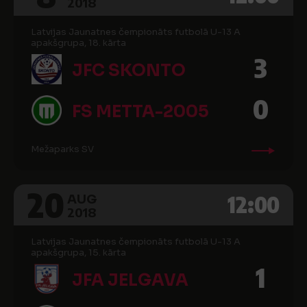
2018
Latvijas Jaunatnes čempionāts futbolā U-13 A
apakšgrupa, 18. kārta
3
JFC SKONTO
0
FS METTA-2005
Mežaparks SV
20
12:00
AUG
2018
Latvijas Jaunatnes čempionāts futbolā U-13 A
apakšgrupa, 15. kārta
1
JFA JELGAVA