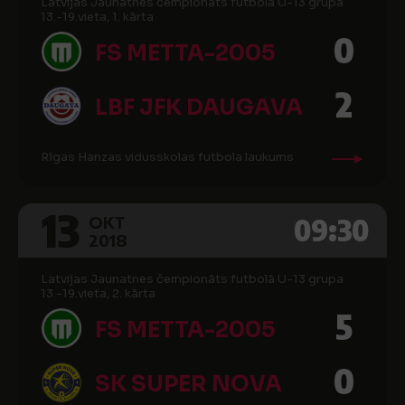
Latvijas Jaunatnes čempionāts futbolā U-13 grupa
13.-19.vieta, 1. kārta
0
FS METTA-2005
2
LBF JFK DAUGAVA
Rīgas Hanzas vidusskolas futbola laukums
13
09:30
OKT
2018
Latvijas Jaunatnes čempionāts futbolā U-13 grupa
13.-19.vieta, 2. kārta
5
FS METTA-2005
0
SK SUPER NOVA