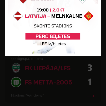
6
BABĪTES SK
Rīgas Hanzas vidusskolas futbola laukums
25
13:00
JŪL
2018
Latvijas Jaunatnes čempionāts futbolā U-13 A
apakšgrupa, 11. kārta
3
FK LIEPĀJA/LFS
1
FS METTA-2005
Stadions ''Velnciems''