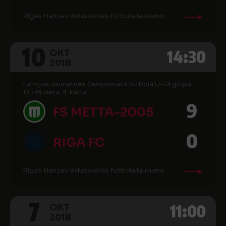
Rīgas Hanzas vidusskolas futbola laukums
10
14:30
OKT
2018
Latvijas Jaunatnes čempionāts futbolā U-13 grupa
13.-19.vieta, 3. kārta
9
FS METTA-2005
0
RIGA FC
Rīgas Hanzas vidusskolas futbola laukums
7
11:00
OKT
2018