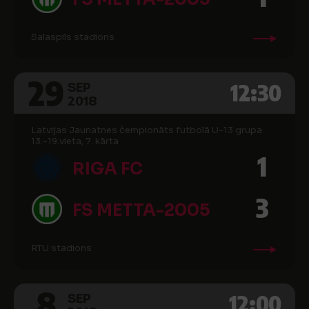
Salaspils stadions
29
12:30
SEP
2018
Latvijas Jaunatnes čempionāts futbolā U-13 grupa
13.-19.vieta, 7. kārta
1
RIGA FC
3
FS METTA-2005
RTU stadions
8
12:00
SEP