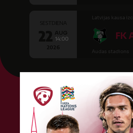
Latvijas kausa iz
SESTDIENA
22
AUG
FK 
14:00
2026
Audas stadions