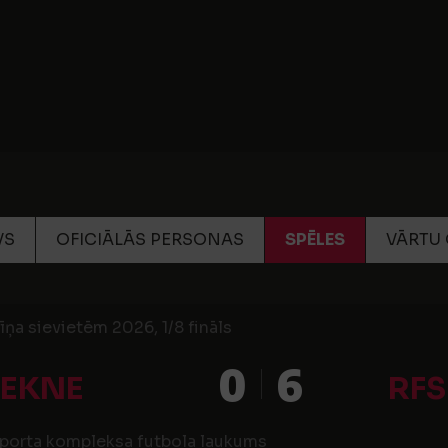
VS
OFICIĀLĀS PERSONAS
SPĒLES
VĀRTU 
cīņa sievietēm 2026, 1/8 fināls
0
6
ZEKNE
RF
porta kompleksa futbola laukums