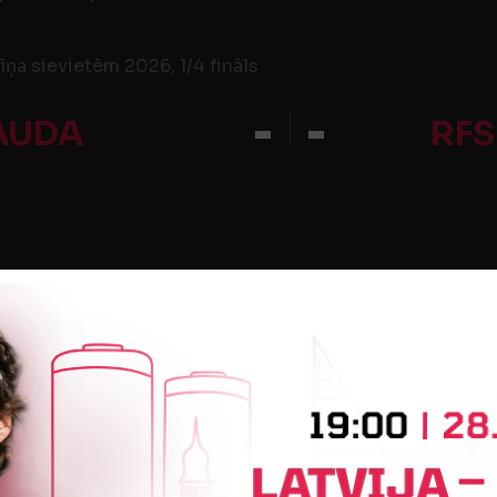
cīņa sievietēm 2026, 1/4 fināls
-
-
AUDA
RF
Tehniskais sponsors