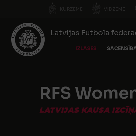
KURZEME
VIDZEME
Latvijas Futbola federā
IZLASES
SACENSĪB
RFS Wome
LATVIJAS KAUSA IZCĪŅ