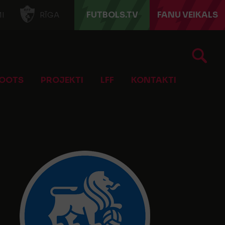
FUTBOLS.TV
FANU VEIKALS
I
RĪGA
OOTS
PROJEKTI
LFF
KONTAKTI