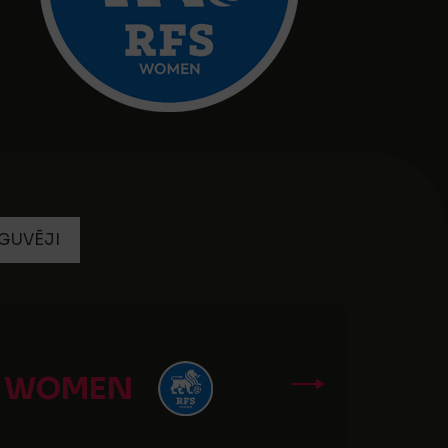
GUVĒJI
S WOMEN