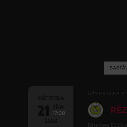
SASTĀ
Latvijas kausa iz
SVĒTDIENA
21
JŪN
RĒ
17:00
2026
Rēzeknes BJSS s