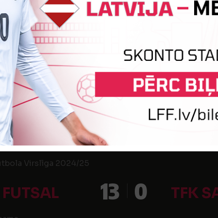
0
13
ASPILS FA
RF
 nams
utbola Virslīga 2024/25
0
25
 MADONA
RF
centrs
utbola Virslīga 2024/25
13
0
 FUTSAL
TFK S