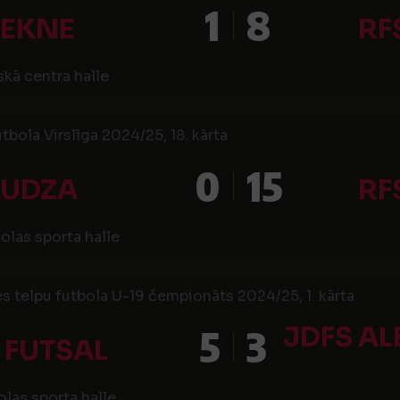
1
8
ZEKNE
RF
kā centra halle
utbola Virslīga 2024/25, 18. kārta
0
15
LUDZA
RF
olas sporta halle
s telpu futbola U-19 čempionāts 2024/25, 1. kārta
JDFS AL
5
3
 FUTSAL
las sporta halle