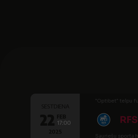
"Optibet" telpu fu
SESTDIENA
22
FEB
RFS
17:00
2025
Sauriešu sporta h