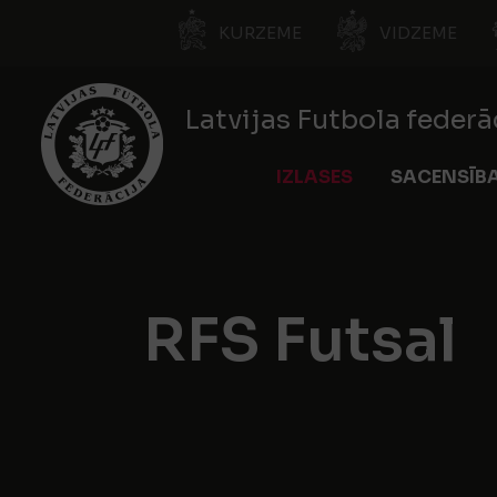
KURZEME
VIDZEME
Latvijas Futbola federā
IZLASES
SACENSĪB
RFS Futsal