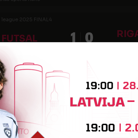
ub league 2025 FINAL4
RIG
1
0
 FUTSAL
 spēļu zāle)
ub league 2025 FINAL4
8
0
 FUTSAL
KAUNO Ž
 spēļu zāle)
utbola Virslīga 2024/25