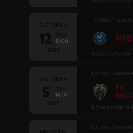
Salaspils Sporta
"Optibet" telpu f
SVĒTDIENA
12
JAN
RFS
12:00
2025
Salaspils Sporta
Latvijas Jaunatn
SVĒTDIENA
5
FK
JAN
14:00
NĪC
2025
Nīcas sporta hall
Latvijas Jaunatn
PIRMDIENA