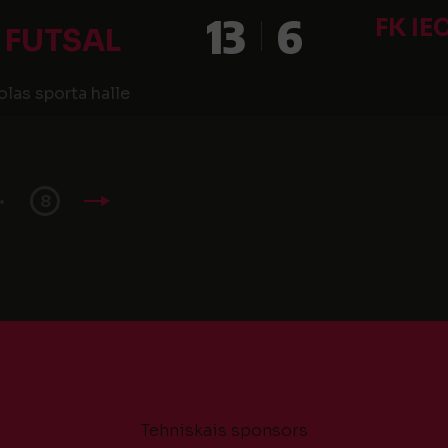
13
6
FK I
 FUTSAL
las sporta halle
.
8
Tehniskais sponsors