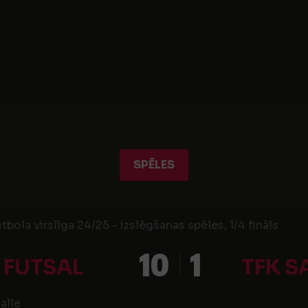
SPĒLES
tbola virslīga 24/25 - izslēgšanas spēles, 1/4 fināls
10
1
 FUTSAL
TFK S
alle