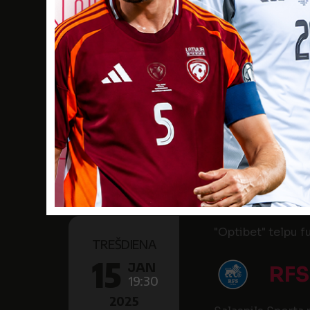
21
JAN
SAL
20:00
2025
Salaspils Sporta
"Optibet" telpu f
SESTDIENA
18
JAN
FK
17:00
2025
Madonas sporta 
"Optibet" telpu f
TREŠDIENA
15
JAN
RFS
19:30
2025