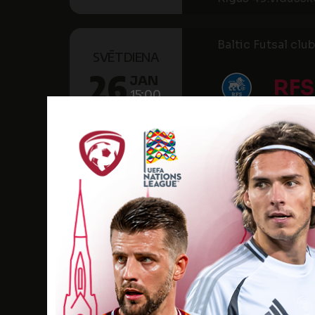
Baltic Futsal cl
SVĒTDIENA
26
JAN
RFS
15:00
2025
Rimi OSC (Sporta
Baltic Futsal cl
SESTDIENA
25
JAN
RFS
15:30
2025
Rimi OSC (Sporta
"Optibet" telpu f
OTRDIENA