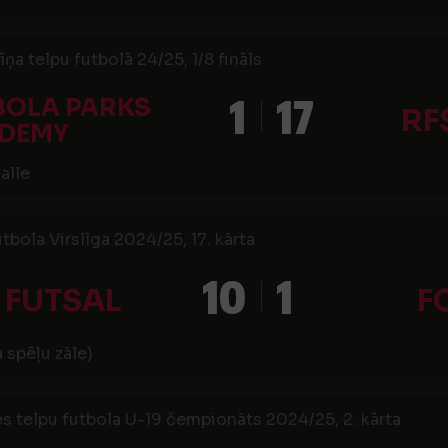
īņa telpu futbolā 24/25, 1/8 fināls
1
17
BOLA PARKS
RF
DEMY
alle
utbola Virslīga 2024/25, 17. kārta
10
1
 FUTSAL
F
 spēļu zāle)
es telpu futbola U-19 čempionāts 2024/25, 2. kārta