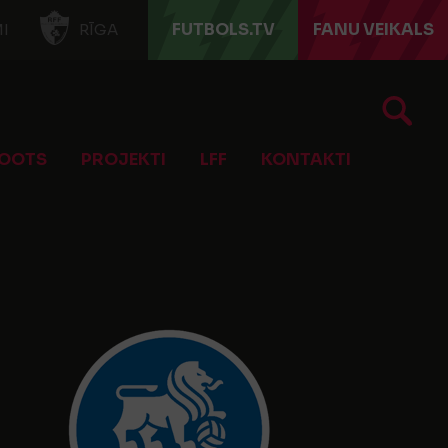
FUTBOLS.TV
FANU VEIKALS
I
RĪGA
OOTS
PROJEKTI
LFF
KONTAKTI