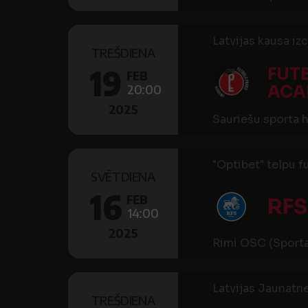
Latvijas kausa izc
TREŠDIENA
19
FUT
FEB
20:00
ACA
2025
Sauriešu sporta h
"Optibet" telpu f
SVĒTDIENA
16
FEB
RFS
14:00
2025
Rimi OSC (Sporta
Latvijas Jaunatn
TREŠDIENA