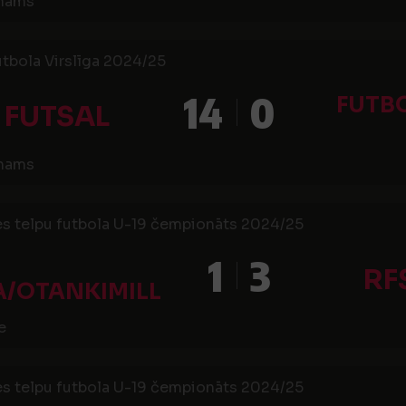
 nams
utbola Virslīga 2024/25
14
0
FUTB
 FUTSAL
 nams
es telpu futbola U-19 čempionāts 2024/25
1
3
RF
A/OTANKIMILL
e
es telpu futbola U-19 čempionāts 2024/25