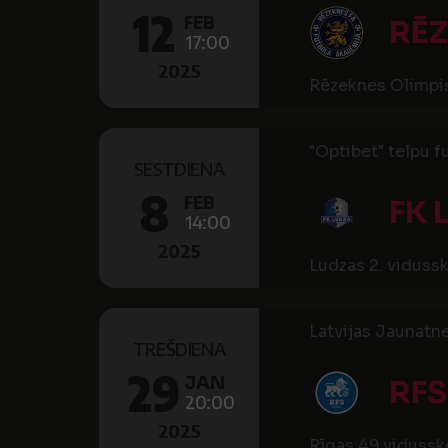
12
FEB
RĒ
17:00
2025
Rēzeknes Olimpis
"Optibet" telpu f
SESTDIENA
8
FEB
FK 
14:00
2025
Ludzas 2. vidussk
Latvijas Jaunatne
TREŠDIENA
29
JAN
RFS
20:00
2025
Rīgas 49.vidussko