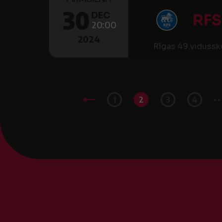
30
DEC
RFS
20:00
2024
Rīgas 49.vidussko
..
1
2
3
4