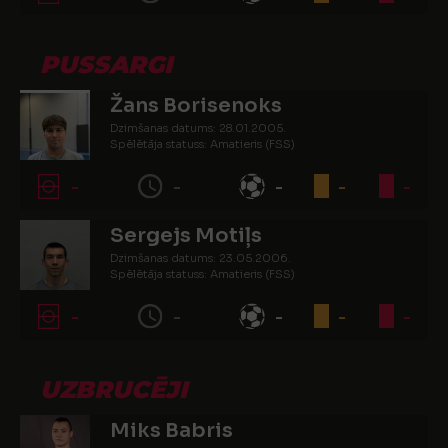
PUSSARGI
Žans Borisenoks
Dzimšanas datums: 28.01.2005.
Spēlētāja statuss: Amatieris (FSS)
-
-
-
-
-
Sergejs Motiļs
Dzimšanas datums: 23.05.2006.
Spēlētāja statuss: Amatieris (FSS)
-
-
-
-
-
UZBRUCĒJI
Miks Babris