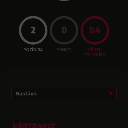
2
0
1:4
POZĪCIJA
PUNKTI
VĀRTU
ATTIECĪBA
Sastāvs
VĀRTSARGI