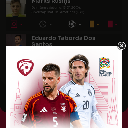
Marks Rusiņš
Dzimšanas datums: 13.01.2004.
Spēlētāja statuss: Amatieris (FSS)
-
-
-
-
-
Eduardo Taborda Dos
Santos
Dzimšanas datums: 10.04.1999.
Spēlētāja statuss: Profesionālis
-
-
1
1
-