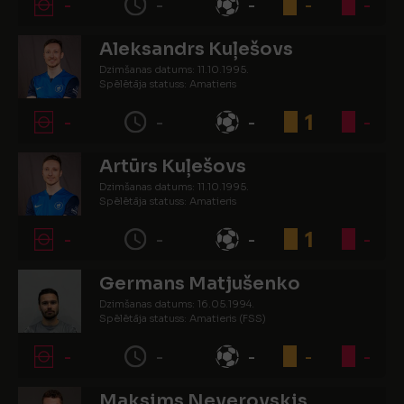
-
-
-
-
-
Aleksandrs Kuļešovs
Dzimšanas datums: 11.10.1995.
Spēlētāja statuss: Amatieris
-
-
-
1
-
Artūrs Kuļešovs
Dzimšanas datums: 11.10.1995.
Spēlētāja statuss: Amatieris
-
-
-
1
-
Germans Matjušenko
Dzimšanas datums: 16.05.1994.
Spēlētāja statuss: Amatieris (FSS)
-
-
-
-
-
Maksims Neverovskis