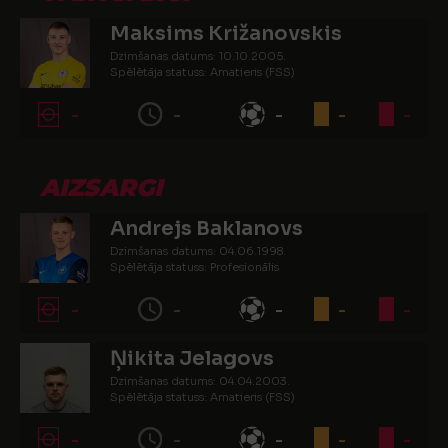
Maksims Križanovskis
Dzimšanas datums: 10.10.2005.
Spēlētāja statuss: Amatieris (FSS)
-
-
-
-
-
AIZSARGI
Andrejs Baklanovs
Dzimšanas datums: 04.06.1998.
Spēlētāja statuss: Profesionālis
-
-
-
-
-
Ņikita Jelagovs
Dzimšanas datums: 04.04.2003.
Spēlētāja statuss: Amatieris (FSS)
-
-
-
-
-