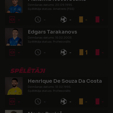
Dzimšanas datums: 20.09.1995.
Spēlētāja statuss: Amatieris (FSS)
-
-
-
-
-
Edgars Tarakanovs
Dzimšanas datums: 15.02.2003.
Spēlētāja statuss: Profesionālis
-
-
-
1
-
SPĒLĒTĀJI
Henrique De Souza Da Costa
Dzimšanas datums: 13.02.1995.
Spēlētāja statuss: Profesionālis
-
-
-
-
-