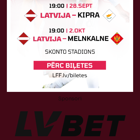
Tehniskais sponsors
Sponsori