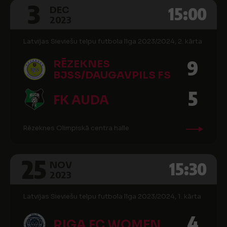
3
15:00
DEC
2023
Latvijas Sieviešu telpu futbola līga 2023/2024, 2. kārta
9
RĒZEKNES
BJSS/DAUGAVPILS FS
5
FK AUDA
Rēzeknes Olimpiskā centra halle
25
15:30
NOV
2023
Latvijas Sieviešu telpu futbola līga 2023/2024, 1. kārta
4
RIGA FC WOMEN