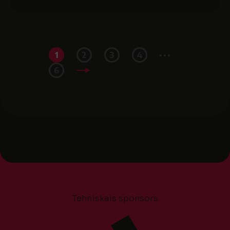
...
1
2
3
4
6
Tehniskais sponsors