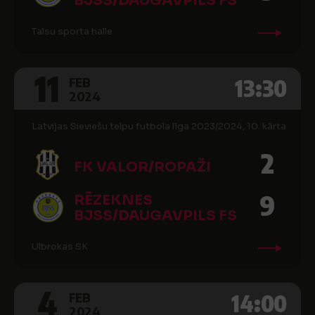
BJSS/DAUGAVPILS FS
Talsu sporta halle
11
13:30
FEB
2024
Latvijas Sieviešu telpu futbola līga 2023/2024, 10. kārta
2
FK VALOR/ROPAŽI
9
RĒZEKNES
BJSS/DAUGAVPILS FS
Ulbrokas SK
4
14:00
FEB
2024