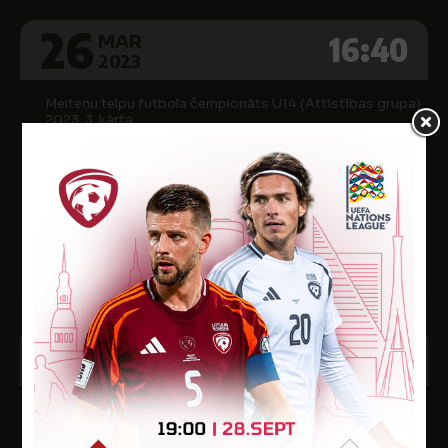
26
16:40
MAR
2023
Meiteņu telpu futbola čempionāts U14 (Attīstības grupa)
2023, 3. kārta
1
SK VĒSMA
8
RĒZEKNES
BJSS/DAUGAVPILS FS
Iecavas sporta zāle
26
14:40
MAR
2023
Meiteņu telpu futbola čempionāts U14 (Attīstības grupa)
2023, 3. kārta