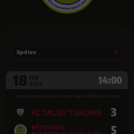
Spēles
18
14:00
FEB
2024
Latvijas Sieviešu telpu futbola līga 2023/2024, 3. kārta
3
FC TALSI/ TUKUMS
5
RĒZEKNES