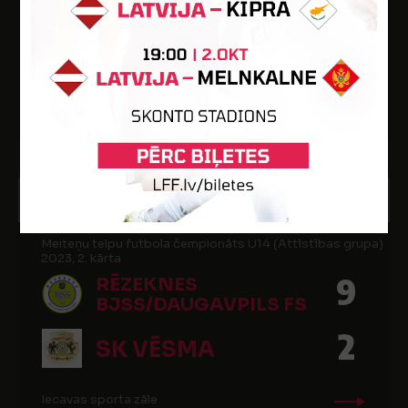
5
RĒZEKNES
BJSS/DAUGAVPILS FS
2
FK AUDA
Iecavas sporta zāle
26
17:50
FEB
2023
Meiteņu telpu futbola čempionāts U14 (Attīstības grupa)
2023, 2. kārta
9
RĒZEKNES
BJSS/DAUGAVPILS FS
2
SK VĒSMA
Iecavas sporta zāle