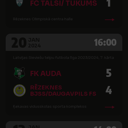
1
FC TALSI/ TUKUMS
Rēzeknes Olimpiskā centra halle
20
16:00
JAN
2024
Latvijas Sieviešu telpu futbola līga 2023/2024, 7. kārta
5
FK AUDA
4
RĒZEKNES
BJSS/DAUGAVPILS FS
Ķekavas vidusskolas sporta komplekss
JAN