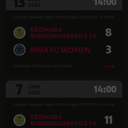
13
14:00
2024
Latvijas Sieviešu telpu futbola līga 2023/2024, 6. kārta
8
RĒZEKNES
BJSS/DAUGAVPILS FS
3
RIGA FC WOMEN
Rēzeknes Olimpiskā centra halle
7
14:00
JAN
2024
Latvijas Sieviešu telpu futbola līga 2023/2024, 5. kārta
11
RĒZEKNES
BJSS/DAUGAVPILS FS