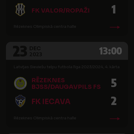
1
FK VALOR/ROPAŽI
Rēzeknes Olimpiskā centra halle
23
13:00
DEC
2023
Latvijas Sieviešu telpu futbola līga 2023/2024, 4. kārta
5
RĒZEKNES
BJSS/DAUGAVPILS FS
2
FK IECAVA
Rēzeknes Olimpiskā centra halle