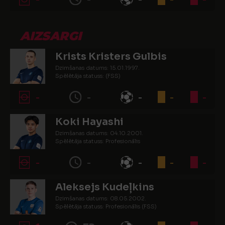
AIZSARGI
Krists Kristers Gulbis
Dzimšanas datums: 15.01.1997.
Spēlētāja statuss: (FSS)
-
-
-
-
-
Koki Hayashi
Dzimšanas datums: 04.10.2001.
Spēlētāja statuss: Profesionālis
-
-
-
-
-
Aleksejs Kudeļkins
Dzimšanas datums: 08.05.2002.
Spēlētāja statuss: Profesionālis (FSS)