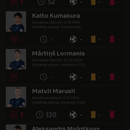
1
52
-
-
-
Kaito Kumakura
Dzimšanas datums: 12.10.1999.
Spēlētāja statuss: Profesionālis
-
-
-
-
-
Mārtiņš Lormanis
Dzimšanas datums: 14.05.2005.
Spēlētāja statuss: Amatieris (FSS)
-
-
-
-
-
Matvii Marusii
Dzimšanas datums: 11.11.2004.
Spēlētāja statuss: Amatieris (FSS)
1
120
-
-
-
Aleksandrs Molotkovs