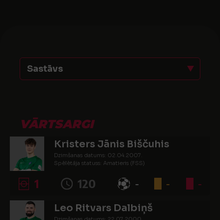
Sastāvs
VĀRTSARGI
Kristers Jānis Biščuhis
Dzimšanas datums: 02.04.2007.
Spēlētāja statuss: Amatieris (FSS)
1
120
-
-
-
Leo Ritvars Dalbiņš
Dzimšanas datums: 22.07.2000.