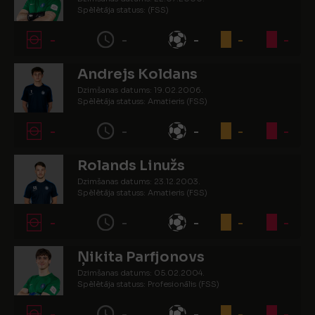
Spēlētāja statuss: (FSS)
-
-
-
-
-
Andrejs Koldans
Dzimšanas datums: 19.02.2006.
Spēlētāja statuss: Amatieris (FSS)
-
-
-
-
-
Rolands Linužs
Dzimšanas datums: 23.12.2003.
Spēlētāja statuss: Amatieris (FSS)
-
-
-
-
-
Ņikita Parfjonovs
Dzimšanas datums: 05.02.2004.
Spēlētāja statuss: Profesionālis (FSS)
-
-
-
-
-