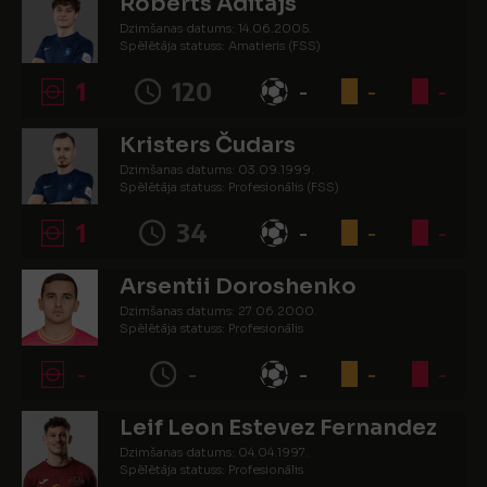
Roberts Adītājs
Dzimšanas datums: 14.06.2005.
Spēlētāja statuss: Amatieris (FSS)
1
120
-
-
-
Kristers Čudars
Dzimšanas datums: 03.09.1999.
Spēlētāja statuss: Profesionālis (FSS)
1
34
-
-
-
Arsentii Doroshenko
Dzimšanas datums: 27.06.2000.
Spēlētāja statuss: Profesionālis
-
-
-
-
-
Leif Leon Estevez Fernandez
Dzimšanas datums: 04.04.1997.
Spēlētāja statuss: Profesionālis