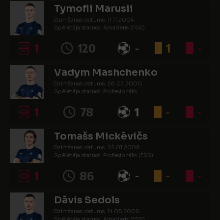
Tymofii Marusii
Dzimšanas datums: 11.11.2004.
Spēlētāja statuss: Amatieris (FSS)
1
120
-
1
-
Vadym Mashchenko
Dzimšanas datums: 26.07.2000.
Spēlētāja statuss: Profesionālis
1
78
1
-
-
Tomašs Mickēvičs
Dzimšanas datums: 25.01.2006.
Spēlētāja statuss: Profesionālis (FSS)
1
86
-
-
-
Dāvis Sedols
Dzimšanas datums: 14.05.2005.
Spēlētāja statuss: Amatieris (FSS)