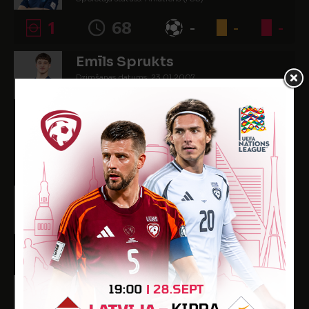
1
68
-
-
-
Emīls Sprukts
Dzimšanas datums: 23.01.2007.
Spēlētāja statuss: Amatieris (FSS)
-
-
-
-
-
UZBRUCĒJI
Emīls Evelons
Dzimšanas datums: 01.06.2005.
Spēlētāja statuss: Profesionālis (FSS)
1
30
-
-
-
Markuss Ivulāns
Dzimšanas datums: 19.08.2006.