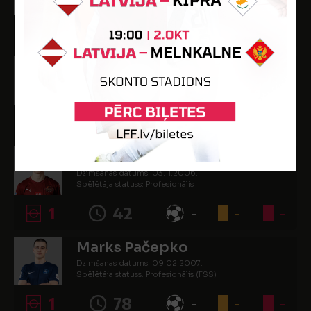
Spēlētāja statuss: Profesionālis (FSS)
1
90
-
-
-
Felipe Douglas Machado
Dzimšanas datums: 27.02.2003.
Spēlētāja statuss: Profesionālis
1
68
-
-
-
Artem Marchuk
Dzimšanas datums: 03.11.2006.
Spēlētāja statuss: Profesionālis
1
42
-
-
-
Marks Pačepko
Dzimšanas datums: 09.02.2007.
Spēlētāja statuss: Profesionālis (FSS)
1
78
-
-
-