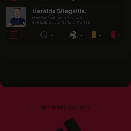
Haralds Silagailis
Dzimšanas datums: 12.03.2005.
Spēlētāja statuss: Profesionālis (FSS)
-
-
-
-
-
Tehniskais sponsors