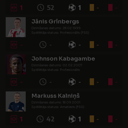
1
52
1
-
-
Jānis Grīnbergs
Dzimšanas datums: 28.02.1999.
Spēlētāja statuss: Profesionālis (FSS)
-
-
-
-
-
Johnson Kabagambe
Dzimšanas datums: 02.02.2007.
Spēlētāja statuss: Profesionālis
-
-
-
-
-
Markuss Kalniņš
Dzimšanas datums: 18.09.2001.
Spēlētāja statuss: Amatieris (FSS)
1
42
1
-
-