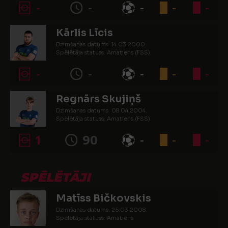
-
-
-
-
-
Kārlis Līcis
Dzimšanas datums: 14.03.2000.
Spēlētāja statuss: Amatieris (FSS)
-
-
-
-
-
Regnārs Skujiņš
Dzimšanas datums: 08.04.2004.
Spēlētāja statuss: Amatieris (FSS)
1
90
-
-
-
SPĒLĒTĀJI
Matīss Bičkovskis
Dzimšanas datums: 25.03.2008.
Spēlētāja statuss: Amatieris