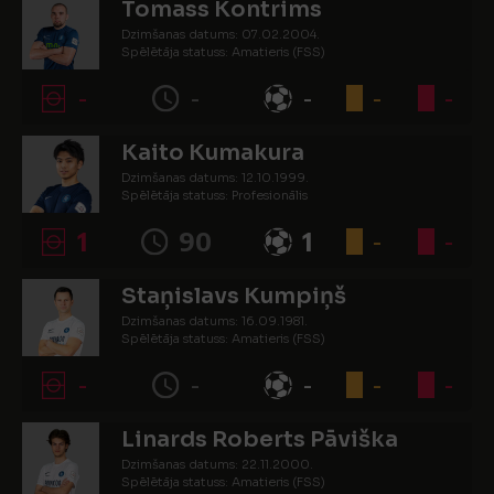
Tomass Kontrims
Dzimšanas datums: 07.02.2004.
Spēlētāja statuss: Amatieris (FSS)
-
-
-
-
-
Kaito Kumakura
Dzimšanas datums: 12.10.1999.
Spēlētāja statuss: Profesionālis
1
90
1
-
-
Staņislavs Kumpiņš
Dzimšanas datums: 16.09.1981.
Spēlētāja statuss: Amatieris (FSS)
-
-
-
-
-
Linards Roberts Pāviška
Dzimšanas datums: 22.11.2000.
Spēlētāja statuss: Amatieris (FSS)