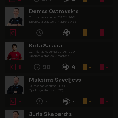
Deniss Ostrovskis
Dzimšanas datums: 05.02.1992.
Spēlētāja statuss: Amatieris (FSS)
-
-
-
-
-
Kota Sakurai
Dzimšanas datums: 26.05.1999.
Spēlētāja statuss: Amatieris
1
90
4
-
-
Maksims Saveļjevs
Dzimšanas datums: 11.08.1991.
Spēlētāja statuss: (FSS)
-
-
-
-
-
Juris Skābardis