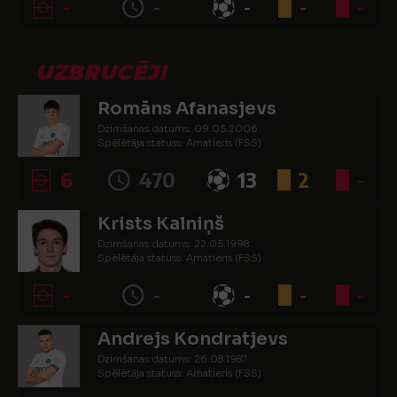
-
-
-
-
-
UZBRUCĒJI
Romāns Afanasjevs
Dzimšanas datums: 09.05.2006.
Spēlētāja statuss: Amatieris (FSS)
6
470
13
2
-
Krists Kalniņš
Dzimšanas datums: 22.05.1998.
Spēlētāja statuss: Amatieris (FSS)
-
-
-
-
-
Andrejs Kondratjevs
Dzimšanas datums: 26.08.1987.
Spēlētāja statuss: Amatieris (FSS)