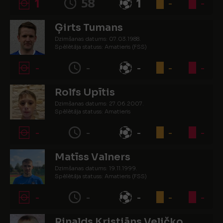
1
58
1
-
-
Ģirts Tumans
Dzimšanas datums: 07.03.1988.
Spēlētāja statuss: Amatieris (FSS)
-
-
-
-
-
Rolfs Upītis
Dzimšanas datums: 27.06.2007.
Spēlētāja statuss: Amatieris
-
-
-
-
-
Matīss Valners
Dzimšanas datums: 19.11.1999.
Spēlētāja statuss: Amatieris (FSS)
-
-
-
-
-
Rinalds Kristiāns Veličko