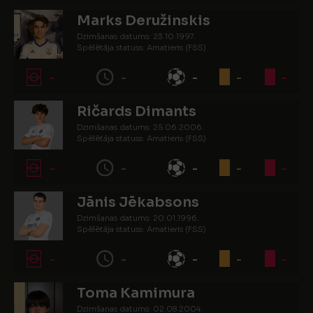
Marks Deružinskis
Dzimšanas datums: 23.10.1997.
Spēlētāja statuss: Amatieris (FSS)
-
-
-
-
-
Ričards Dimants
Dzimšanas datums: 25.06.2006.
Spēlētāja statuss: Amatieris (FSS)
-
-
-
-
-
Jānis Jēkabsons
Dzimšanas datums: 20.01.1996.
Spēlētāja statuss: Amatieris (FSS)
-
-
-
-
-
Toma Kamimura
Dzimšanas datums: 02.08.2004.