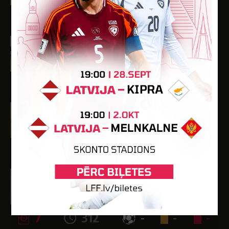
3
243
-
-
-
Jānis Grants
Dzimšanas datums: 18.03.1993.
Spēlētāja statuss: Amatieris (FSS)
-
-
-
-
-
Bruno Kivkucāns
Dzimšanas datums: 31.12.2007.
Spēlētāja statuss: Amatieris (FSS)
7
585
5
-
-
Mārtiņš Kļavis
Dzimšanas datums: 15.02.2006.
Spēlētāja statuss: Amatieris
7
312
-
-
-