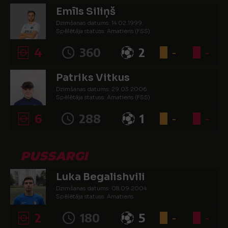
Emīls Siliņš
Dzimšanas datums: 14.02.1999.
Spēlētāja statuss: Amatieris (FSS)
4
360
2
-
-
Patriks Vitkus
Dzimšanas datums: 29.03.2006.
Spēlētāja statuss: Amatieris (FSS)
6
288
1
-
-
PUSSARGI
Luka Begalishvili
Dzimšanas datums: 08.09.2004.
Spēlētāja statuss: Amatieris
2
180
5
-
-