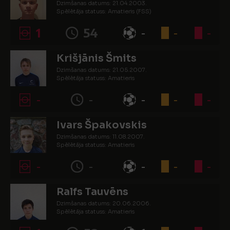
Dzimšanas datums: 21.04.2003.
Spēlētāja statuss: Amatieris (FSS)
1
54
-
-
-
Krišjānis Šmits
Dzimšanas datums: 21.05.2007.
Spēlētāja statuss: Amatieris
-
-
-
-
-
Ivars Špakovskis
Dzimšanas datums: 11.08.2007.
Spēlētāja statuss: Amatieris
-
-
-
-
-
Ralfs Tauvēns
Dzimšanas datums: 20.06.2006.
Spēlētāja statuss: Amatieris