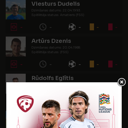
Viesturs Dudelis
Dzimšanas datums: 22.04.1993.
Spēlētāja statuss: Amatieris (FSS)
-
-
-
-
-
Artūrs Dzenis
Dzimšanas datums: 20.04.1988.
Spēlētāja statuss: (FSS)
-
-
-
-
-
Rūdolfs Eglītis
Dzimšanas datums: 15.02.2007.
Spēlētāja statuss: Amatieris
3
173
-
1
-
Kentaro Goto
Dzimšanas datums: 11.02.2004.
Spēlētāja statuss: Amatieris