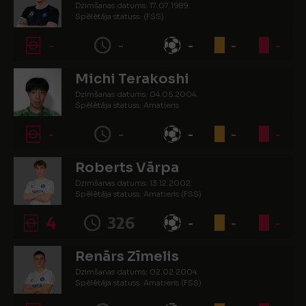
Dzimšanas datums: 17.07.1989.
Spēlētāja statuss: (FSS)
-
-
-
-
-
Michi Terakoshi
Dzimšanas datums: 04.05.2004.
Spēlētāja statuss: Amatieris
-
-
-
-
-
Roberts Vārpa
Dzimšanas datums: 13.12.2002.
Spēlētāja statuss: Amatieris (FSS)
4
326
-
-
-
Renārs Zīmelis
Dzimšanas datums: 02.02.2004.
Spēlētāja statuss: Amatieris (FSS)