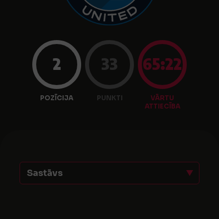
2
33
65:22
POZĪCIJA
PUNKTI
VĀRTU
ATTIECĪBA
Sastāvs