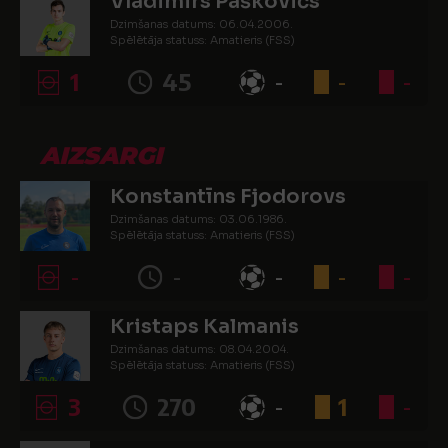
Vladimirs Paškovičs
Dzimšanas datums: 06.04.2006.
Spēlētāja statuss: Amatieris (FSS)
1
45
-
-
-
AIZSARGI
Konstantīns Fjodorovs
Dzimšanas datums: 03.06.1986.
Spēlētāja statuss: Amatieris (FSS)
-
-
-
-
-
Kristaps Kalmanis
Dzimšanas datums: 08.04.2004.
Spēlētāja statuss: Amatieris (FSS)
3
270
-
1
-