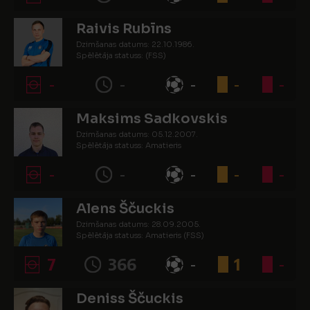
Raivis Rubīns
Dzimšanas datums: 22.10.1986.
Spēlētāja statuss: (FSS)
-
-
-
-
-
Maksims Sadkovskis
Dzimšanas datums: 05.12.2007.
Spēlētāja statuss: Amatieris
-
-
-
-
-
Alens Ščuckis
Dzimšanas datums: 28.09.2005.
Spēlētāja statuss: Amatieris (FSS)
7
366
-
1
-
Deniss Ščuckis