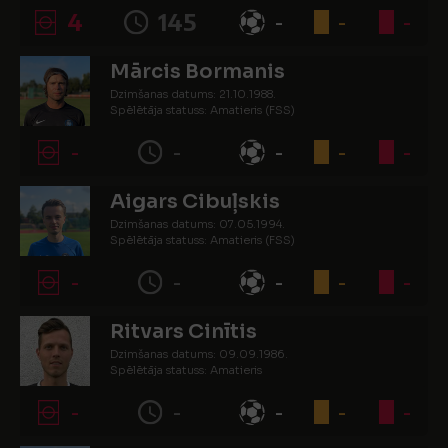
4
145
-
-
-
Mārcis Bormanis
Dzimšanas datums: 21.10.1988.
Spēlētāja statuss: Amatieris (FSS)
-
-
-
-
-
Aigars Cibuļskis
Dzimšanas datums: 07.05.1994.
Spēlētāja statuss: Amatieris (FSS)
-
-
-
-
-
Ritvars Cinītis
Dzimšanas datums: 09.09.1986.
Spēlētāja statuss: Amatieris
-
-
-
-
-