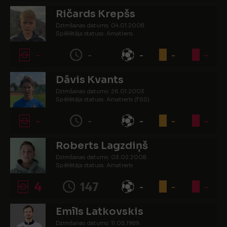
Ričards Krepšs
Dzimšanas datums: 04.01.2008.
Spēlētāja statuss: Amatieris
-
-
-
-
-
Dāvis Kvants
Dzimšanas datums: 26.01.2003.
Spēlētāja statuss: Amatieris (FSS)
-
-
-
-
-
Roberts Lagzdiņš
Dzimšanas datums: 03.02.2008.
Spēlētāja statuss: Amatieris
4
147
-
-
-
Emīls Latkovskis
Dzimšanas datums: 11.05.1989.