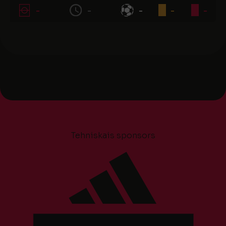
-
-
-
-
-
Tehniskais sponsors