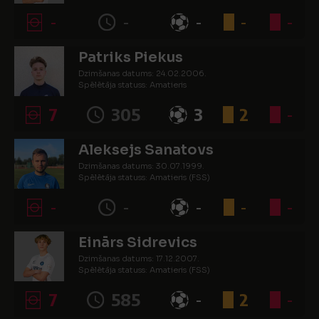
-
-
-
-
-
Patriks Piekus
Dzimšanas datums: 24.02.2006.
Spēlētāja statuss: Amatieris
7
305
3
2
-
Aleksejs Sanatovs
Dzimšanas datums: 30.07.1999.
Spēlētāja statuss: Amatieris (FSS)
-
-
-
-
-
Einārs Sidrevics
Dzimšanas datums: 17.12.2007.
Spēlētāja statuss: Amatieris (FSS)
7
585
-
2
-