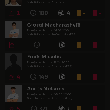
Spēlētāja statuss: Amatieris
2
180
4
-
-
Giorgi Macharashvili
Dzimšanas datums: 01.07.2004.
Spēlētāja statuss: Profesionālis (FSS)
-
-
-
-
-
Emīls Masulis
Dzimšanas datums: 17.04.2006.
Spēlētāja statuss: Amatieris (FSS)
4
149
-
-
-
Anrijs Nelsons
Dzimšanas datums: 05.05.2006.
Spēlētāja statuss: Amatieris (FSS)
5
371
2
-
-