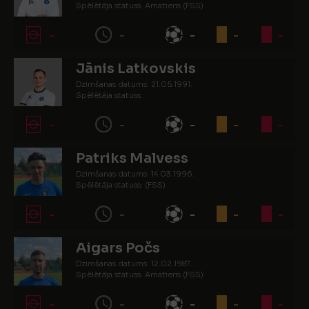
Spēlētāja statuss: Amatieris (FSS)
-
-
-
-
-
Jānis Latkovskis
Dzimšanas datums: 21.05.1991.
Spēlētāja statuss:
-
-
-
-
-
Patriks Malvess
Dzimšanas datums: 14.03.1996.
Spēlētāja statuss: (FSS)
-
-
-
-
-
Aigars Počs
Dzimšanas datums: 12.02.1987.
Spēlētāja statuss: Amatieris (FSS)
-
-
-
-
-