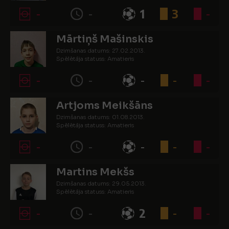
-
-
1
3
-
Mārtiņš Mašinskis
Dzimšanas datums: 27.02.2013.
Spēlētāja statuss: Amatieris
-
-
-
-
-
Artjoms Meikšāns
Dzimšanas datums: 01.08.2013.
Spēlētāja statuss: Amatieris
-
-
-
-
-
Martins Mekšs
Dzimšanas datums: 29.05.2013.
Spēlētāja statuss: Amatieris
-
-
2
-
-