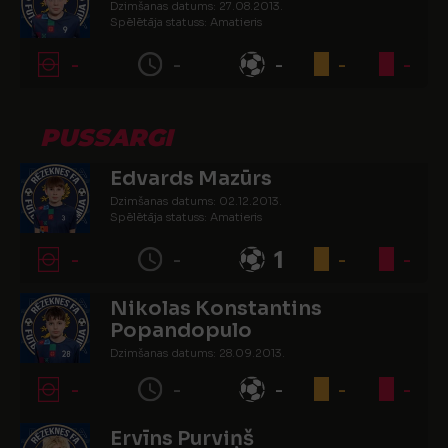
Dzimšanas datums: 27.08.2013.
Spēlētāja statuss: Amatieris
-
-
-
-
-
PUSSARGI
Edvards Mazūrs
Dzimšanas datums: 02.12.2013.
Spēlētāja statuss: Amatieris
-
-
1
-
-
Nikolas Konstantins
Popandopulo
Dzimšanas datums: 28.09.2013.
Spēlētāja statuss: Amatieris
-
-
-
-
-
Ervīns Purviņš