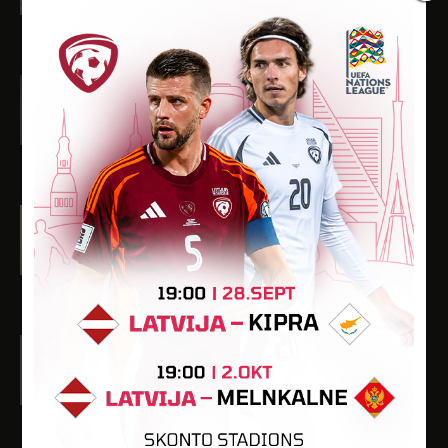
-
-
-
-
-
Danila Perehoževs
Dzimšanas datums: 25.01.2013.
Spēlētāja statuss: Amatieris
-
-
3
-
-
Aleksandrs Polovinskis
Dzimšanas datums: 23.02.2013.
Spēlētāja statuss: Amatieris
-
-
2
-
-
Armīns Polukejevs
Dzimšanas datums: 19.08.2012.
Spēlētāja statuss: Amatieris
-
-
-
-
-