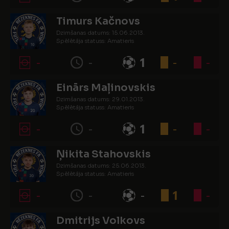
Timurs Kačnovs
Dzimšanas datums: 15.06.2013.
Spēlētāja statuss: Amatieris
-
-
1
-
-
Einārs Maļinovskis
Dzimšanas datums: 29.01.2013.
Spēlētāja statuss: Amatieris
-
-
1
-
-
Ņikita Stahovskis
Dzimšanas datums: 25.06.2013.
Spēlētāja statuss: Amatieris
-
-
-
1
-
Dmitrijs Volkovs