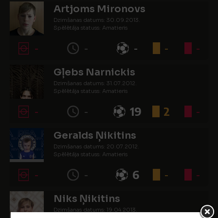
Artjoms Mironovs
Dzimšanas datums: 30.09.2013.
Spēlētāja statuss: Amatieris
-
-
-
-
-
Gļebs Narnickis
Dzimšanas datums: 31.07.2012.
Spēlētāja statuss: Amatieris
-
-
19
2
-
Geralds Ņikitins
Dzimšanas datums: 20.07.2012.
Spēlētāja statuss: Amatieris
-
-
6
-
-
Niks Ņikitins
Dzimšanas datums: 19.04.2013.
Spēlētāja statuss: Amatieris