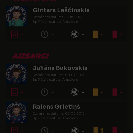
Gintars Leščinskis
Dzimšanas datums: 11.06.2013.
Spēlētāja statuss: Amatieris
-
-
-
-
-
AIZSARGI
Juliāns Bukovskis
Dzimšanas datums: 09.07.2013.
Spēlētāja statuss: Amatieris
-
-
-
-
-
Raiens Grietiņš
Dzimšanas datums: 03.06.2013.
Spēlētāja statuss: Amatieris
-
-
-
1
-