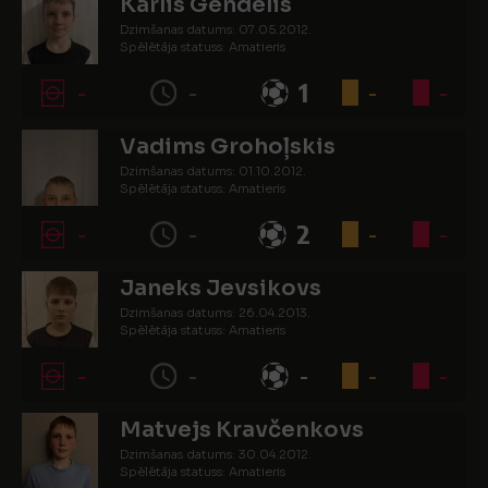
Kārlis Gendelis
Dzimšanas datums: 07.05.2012.
Spēlētāja statuss: Amatieris
-
-
1
-
-
Vadims Grohoļskis
Dzimšanas datums: 01.10.2012.
Spēlētāja statuss: Amatieris
-
-
2
-
-
Janeks Jevsikovs
Dzimšanas datums: 26.04.2013.
Spēlētāja statuss: Amatieris
-
-
-
-
-
Matvejs Kravčenkovs
Dzimšanas datums: 30.04.2012.
Spēlētāja statuss: Amatieris