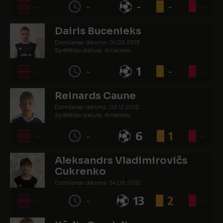
-
-
-
-
-
Dairis Bucenieks
Dzimšanas datums: 01.03.2013.
Spēlētāja statuss: Amatieris
-
-
1
-
-
Reinards Caune
Dzimšanas datums: 02.12.2012.
Spēlētāja statuss: Amatieris
-
-
6
1
-
Aleksandrs Vladimirovičs
Cukrenko
Dzimšanas datums: 24.06.2012.
Spēlētāja statuss: Amatieris
-
-
13
2
-