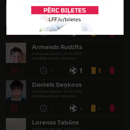
Adrians Markuss Ramdoss
Dzimšanas datums: 19.06.2012.
Spēlētāja statuss: Amatieris
-
-
-
-
-
Armands Rudzīts
Dzimšanas datums: 10.02.2012.
Spēlētāja statuss: Amatieris
-
-
1
1
-
Daniels Seņkovs
Dzimšanas datums: 23.04.2012.
Spēlētāja statuss: Amatieris
-
-
-
-
-
Lorenss Tabūns
Dzimšanas datums: 14.07.2012.