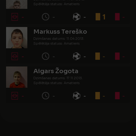
Spēlētāja statuss: Amatieris
-
-
-
1
-
Markuss Tereško
Dzimšanas datums: 11.04.2013.
Spēlētāja statuss: Amatieris
-
-
-
-
-
Aigars Žogota
Dzimšanas datums: 17.11.2013.
Spēlētāja statuss: Amatieris
-
-
-
-
-