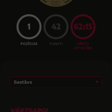
1
42
62:15
POZĪCIJA
PUNKTI
VĀRTU
ATTIECĪBA
Sastāvs
VĀRTSARGI