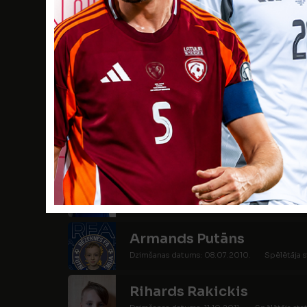
Artis Madžuls
Dzimšanas datums: 22.12.2010.
Spēlētāja st
Deivids Matisāns
Dzimšanas datums: 24.11.2010.
Spēlētāja sta
Mārtiņš Platnieks
Dzimšanas datums: 16.02.2010.
Spēlētāja s
Raivo Poikāns
Dzimšanas datums: 03.05.2011.
Spēlētāja s
Armands Putāns
Dzimšanas datums: 08.07.2010.
Spēlētāja s
Rihards Rakickis