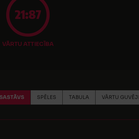
21:87
VĀRTU ATTIECĪBA
SASTĀVS
SPĒLES
TABULA
VĀRTU GUVĒJ