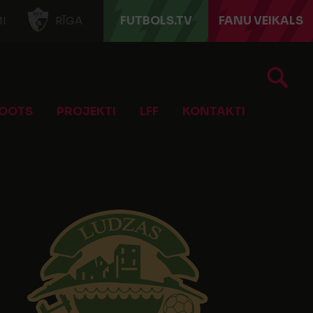
FUTBOLS.TV
FANU VEIKALS
I
RĪGA
OOTS
PROJEKTI
LFF
KONTAKTI