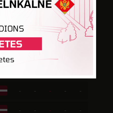
-
-
-
1
-
-
-
-
-
-
-
-
-
-
-
-
-
4
1
-
-
-
-
-
-
-
-
-
-
-