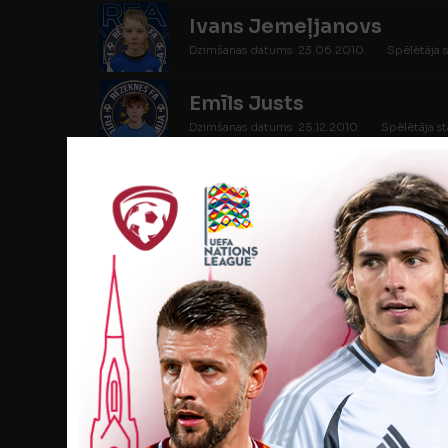
Ivans Jemeļjanovs
Dzimšanas datums: 23.06.2010.
Spēlētāja s
Emīls Justs
Dzimšanas datums: 25.12.2010.
Spēlētāja st
Rainers Klodāns
Dzimšanas datums: 01.08.2010.
Spēlētāja s
Rustams Lazdiņš
Dzimšanas datums: 01.01.2010.
Spēlētāja st
Linards Losāns
Dzimšanas datums: 22.01.2010.
Spēlētāja s
Jorens Losevičs
Dzimšanas datums: 21.06.2011.
Spēlētāja st