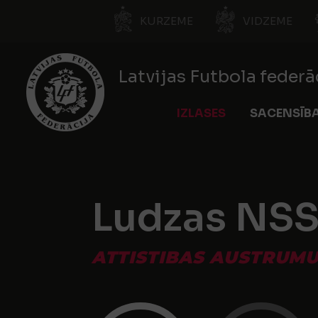
KURZEME
VIDZEME
Latvijas Futbola federā
IZLASES
SACENSĪB
Ludzas NS
ATTISTIBAS AUSTRUMU