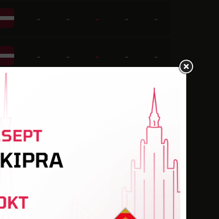
-
-
-
-
-
-
-
-
-
-
-
-
-
-
-
-
-
-
-
-
-
-
5
-
-
-
-
-
-
-