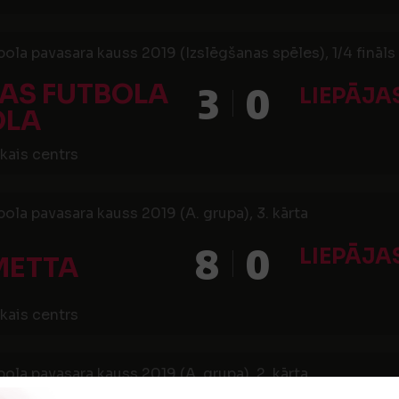
ola pavasara kauss 2019 (Izslēgšanas spēles), 1/4 fināls
AS FUTBOLA
3
0
LIEPĀJA
OLA
kais centrs
ola pavasara kauss 2019 (A. grupa), 3. kārta
8
0
LIEPĀJA
METTA
kais centrs
ola pavasara kauss 2019 (A. grupa), 2. kārta