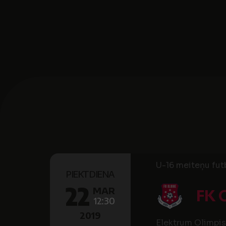
U-16 meiteņu futb
PIEKTDIENA
22
MAR
FK 
12:30
2019
Elektrum Olimpis