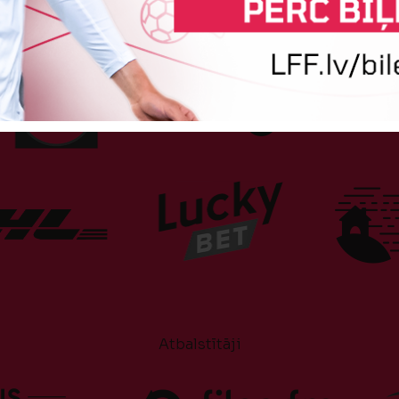
Sponsori
Atbalstītāji