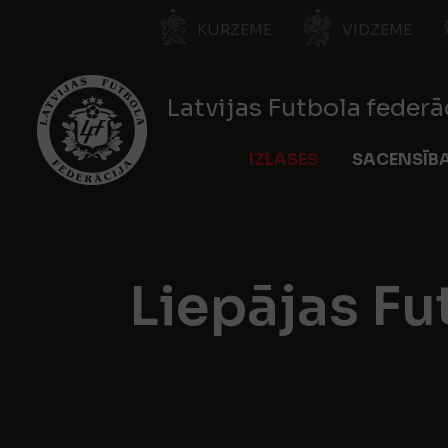
KURZEME
VIDZEME
Latvijas Futbola federā
IZLASES
SACENSĪB
Liepājas Fu