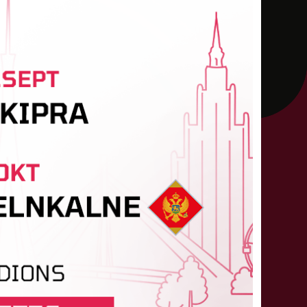
FK DINAMO
GA/BABĪTE