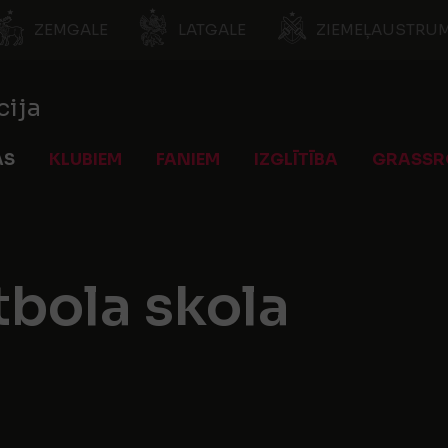
ZEMGALE
LATGALE
ZIEMEĻAUSTRUM
cija
AS
KLUBIEM
FANIEM
IZGLĪTĪBA
GRASSR
tbola skola