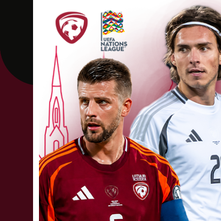
5
LIE
MAR
10:30
SKO
2019
Elektrum Olimpis