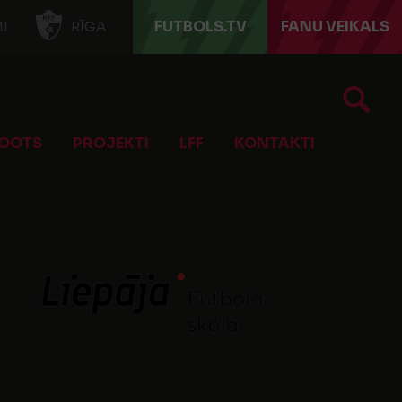
FUTBOLS.TV
FANU VEIKALS
I
RĪGA
OOTS
PROJEKTI
LFF
KONTAKTI