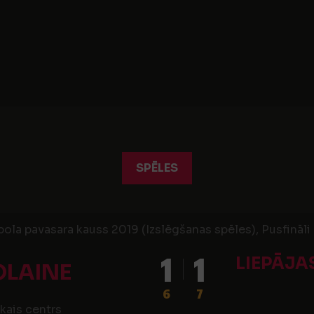
SPĒLES
ola pavasara kauss 2019 (Izslēgšanas spēles), Pusfināli
1
1
LIEPĀJA
OLAINE
6
7
kais centrs