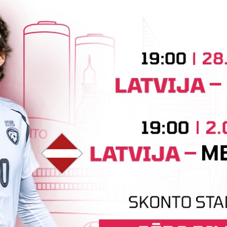
5
0
PĀJAS FUTBOLA
LA
RĪ
kais centrs
Tehniskais sponsors