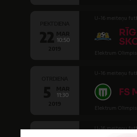
U-16 meiteņu futb
PIEKTDIENA
RĪG
22
MAR
SK
10:50
2019
Elektrum Olimpis
U-16 meiteņu futb
OTRDIENA
5
MAR
FS 
11:30
2019
Elektrum Olimpis
U-16 meiteņu futb
OTRDIENA