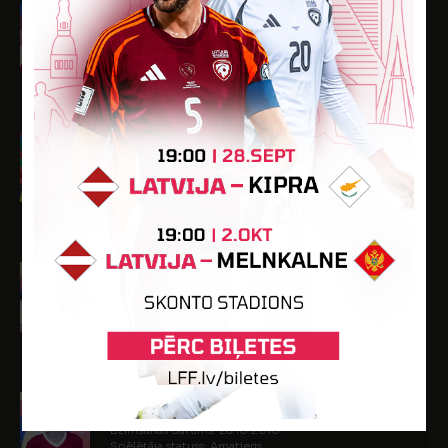
Ņikita Stepanovs
Dzimšanas datums: 08.04.2010.
Spēlētāja statuss: Amatieris
-
-
-
1
-
Martins Streičs
Dzimšanas datums: 31.03.2010.
Spēlētāja statuss: Amatieris
-
-
1
-
-
Tomass Tramdaks
Dzimšanas datums: 11.04.2010.
Spēlētāja statuss: Amatieris
-
-
-
-
-
Roberts Zariņš
Dzimšanas datums: 28.10.2010.
Spēlētāja statuss: Amatieris