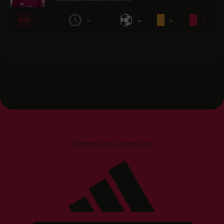
-
-
-
-
-
Tehniskais sponsors