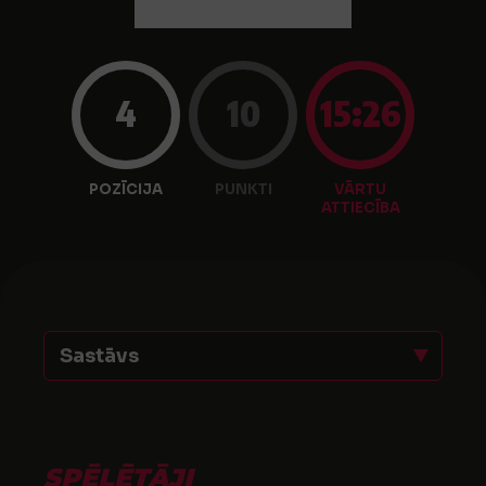
4
10
15:26
POZĪCIJA
PUNKTI
VĀRTU
ATTIECĪBA
Sastāvs
SPĒLĒTĀJI