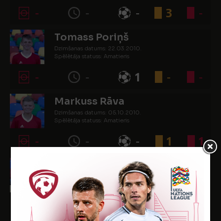
-
-
-
3
-
Tomass Poriņš
Dzimšanas datums: 22.03.2010.
Spēlētāja statuss: Amatieris
-
-
1
-
-
Markuss Rāva
Dzimšanas datums: 05.10.2010.
Spēlētāja statuss: Amatieris
-
-
-
1
1
Ralfs Samausks
Dzimšanas datums: 16.03.2010.
Spēlētāja statuss: Amatieris
-
-
-
-
-