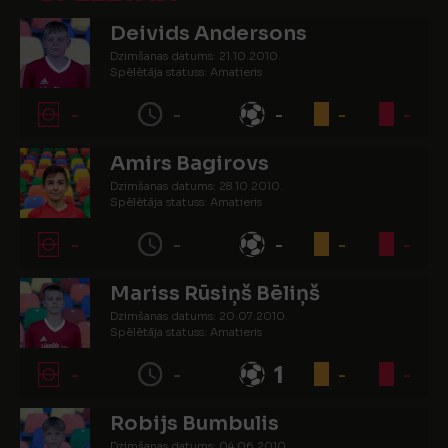
Deivids Andersons
Dzimšanas datums: 21.10.2010.
Spēlētāja statuss: Amatieris
-
-
-
-
-
Amirs Bagirovs
Dzimšanas datums: 28.10.2010.
Spēlētāja statuss: Amatieris
-
-
-
-
-
Mariss Rūsiņš Bēliņš
Dzimšanas datums: 20.07.2010.
Spēlētāja statuss: Amatieris
-
-
1
-
-
Robijs Bumbulis
Dzimšanas datums: 04.06.2010.