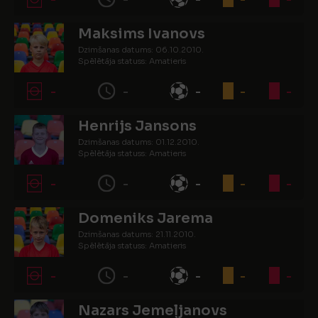
Maksims Ivanovs
Dzimšanas datums: 06.10.2010.
Spēlētāja statuss: Amatieris
-
-
-
-
-
Henrijs Jansons
Dzimšanas datums: 01.12.2010.
Spēlētāja statuss: Amatieris
-
-
-
-
-
Domeniks Jarema
Dzimšanas datums: 21.11.2010.
Spēlētāja statuss: Amatieris
-
-
-
-
-
Nazars Jemeļjanovs