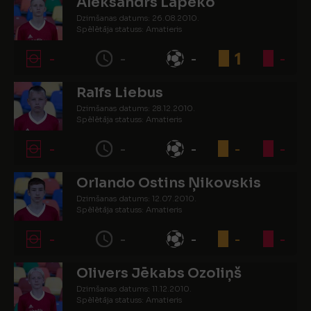
Aleksandrs Lapeko
Dzimšanas datums: 26.08.2010.
Spēlētāja statuss: Amatieris
-
-
-
1
-
Ralfs Liebus
Dzimšanas datums: 28.12.2010.
Spēlētāja statuss: Amatieris
-
-
-
-
-
Orlando Ostins Ņikovskis
Dzimšanas datums: 12.07.2010.
Spēlētāja statuss: Amatieris
-
-
-
-
-
Olivers Jēkabs Ozoliņš
Dzimšanas datums: 11.12.2010.
Spēlētāja statuss: Amatieris