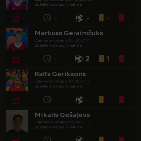
Spēlētāja statuss: Amatieris
-
-
-
-
-
Markuss Geraimčuks
Dzimšanas datums: 25.03.2010.
Spēlētāja statuss: Amatieris
-
-
2
1
-
Ralfs Geriksons
Dzimšanas datums: 23.02.2010.
Spēlētāja statuss: Amatieris
-
-
-
-
-
Mikails Gešajevs
Dzimšanas datums: 09.02.2010.
Spēlētāja statuss: Amatieris
-
-
-
-
-