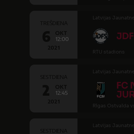
Latvijas Jaunatne
TREŠDIENA
6
OKT
JDF
12:00
2021
RTU stadions
Latvijas Jaunatne
SESTDIENA
FC
2
OKT
JU
12:45
2021
Rīgas Ostvalda v
Latvijas Jaunatne
SESTDIENA