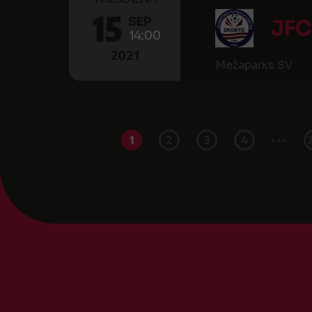
15
SEP
JFC
14:00
2021
Mežaparks SV
...
1
2
3
4