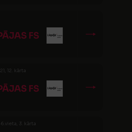
PĀJAS FS
, 12. kārta
PĀJAS FS
.vieta, 3. kārta