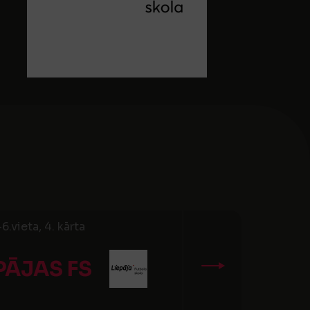
.vieta, 4. kārta
PĀJAS FS