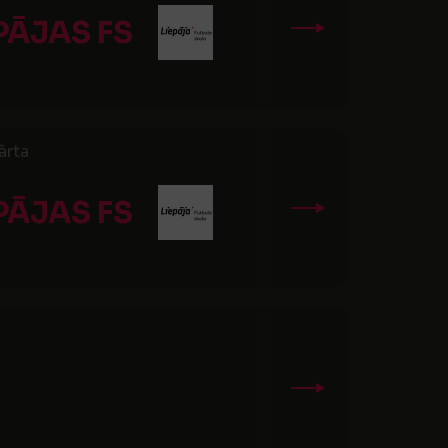
PĀJAS FS
ārta
PĀJAS FS