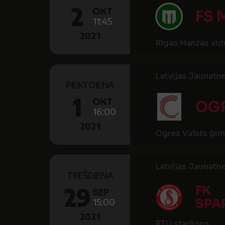
2
OKT
FS 
11:45
2021
Rīgas Hanzas vid
Latvijas Jaunatne
PIEKTDIENA
1
OKT
OG
16:00
2021
Ogres Valsts ģimn
Latvijas Jaunatne
TREŠDIENA
29
FK
SEP
15:00
SPA
2021
RTU stadions