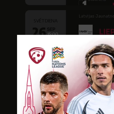
1
Latvijas Jaunatne
SVĒTDIENA
26
SEP
LIE
15:00
2021
Stadions "Daugav
Latvijas Jaunatne
SESTDIENA
25
SEP
LIE
14:00
2021
Stadions "Daugav
Latvijas Jaunatne
SESTDIENA