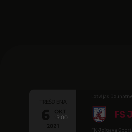
Latvijas Jaunatne
TREŠDIENA
6
OKT
FS 
13:00
2021
FK Jelgava Sport