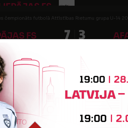
LIEPĀJAS FS
s čempionāts futbolā Attīstības Rietumu grupa U-14 2021
7
3
PĀJAS FS
AF
a", rezerves laukums
s čempionāts futbolā Elites grupa U-14 2021, 11. kārta
1
1
PĀJAS FS
a", rezerves laukums
s čempionāts futbolā Attīstības C grupa U-13 2021, 6. k