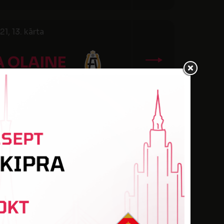
, 13. kārta
A OLAINE
FS METTA
ārta