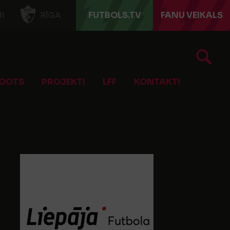
FUTBOLS.TV
FANU VEIKALS
I
RĪGA
OOTS
PROJEKTI
LFF
KONTAKTI