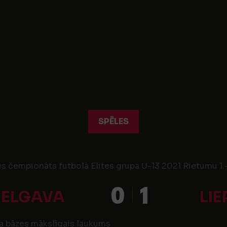
SPĒLES
s čempionāts futbolā Elites grupa U-13 2021 Rietumu 1.-6
0
1
JELGAVA
LIE
a bāzes mākslīgais laukums