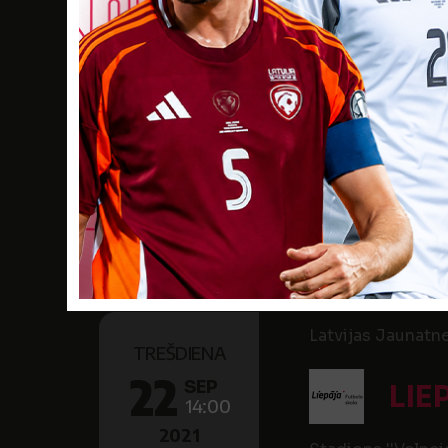
25
SEP
LIE
11:30
2021
Stadions ''Velnci
Latvijas Jaunatne
PIEKTDIENA
24
SEP
LIE
16:00
2021
Stadions ''Velnci
Latvijas Jaunatne
TREŠDIENA
22
SEP
LIE
14:00
2021