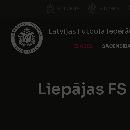
KURZEME
VIDZEME
Latvijas Futbola federā
IZLASES
SACENSĪB
Liepājas FS