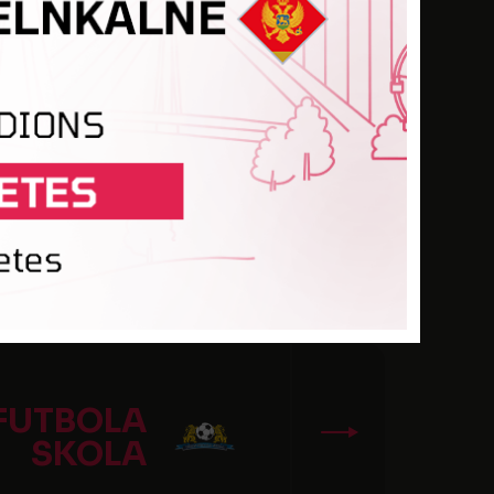
JAS FS-3
ārta
RĒZEKNE
FUTBOLA
SKOLA