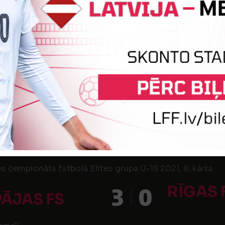
6
0
PĀJAS FS
LIEPĀ
ems''
s čempionāts futbolā Meistarības grupa U-15 2021, 11. k
3
1
PĀJAS FS
ems''
s čempionāts futbolā Elites grupa U-18 2021, 8. kārta
RĪGAS 
3
0
PĀJAS FS