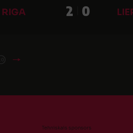
2
0
 RIGA
LIE
20
Tehniskais sponsors