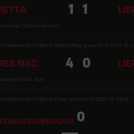
1
1
METTA
LIE
usskolas futbola laukums
s čempionāts futbolā Meistarības grupa U-15 2021, 12. k
4
0
RES NSC
LIE
āzijas māksl. lauk.
s čempionāts futbolā Elites grupa U-14 2021, 12. kārta
0
RTAKS/SUPERNOVA