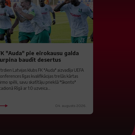
FK "Auda" pie eirokausu galda
turpina baudīt desertus
trdien Latvijas klubs FK "Auda" aizvadīja UEFA
onferences līgas kvalifikācijas trešās kārtas
irmo spēli, savu skatītāju priekšā "Skonto"
tadionā Rīgā ar 1:0 uzveica...
04. augusts 2026.