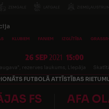
ZEMGALE
LATGALE
ZIEMEĻAUSTRUM
cija
AS
KLUBIEM
FANIEM
IZGLĪTĪBA
GRASSR
26 SEP
2021
15:00
augava", rezerves laukums, Liepāja
Skatīt
ONĀTS FUTBOLĀ ATTĪSTĪBAS RIETUMU
ĀJAS FS
AFA OL