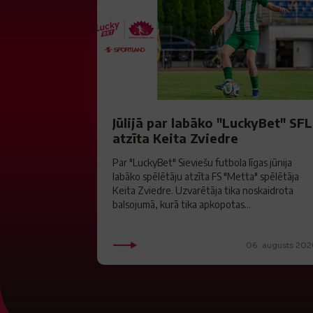
Jūlijā par labāko "LuckyBet" SFL
atzīta Keita Zviedre
Par "LuckyBet" Sieviešu futbola līgas jūnija
labāko spēlētāju atzīta FS "Metta" spēlētāja
Keita Zviedre. Uzvarētāja tika noskaidrota
balsojumā, kurā tika apkopotas...
06. augusts 202