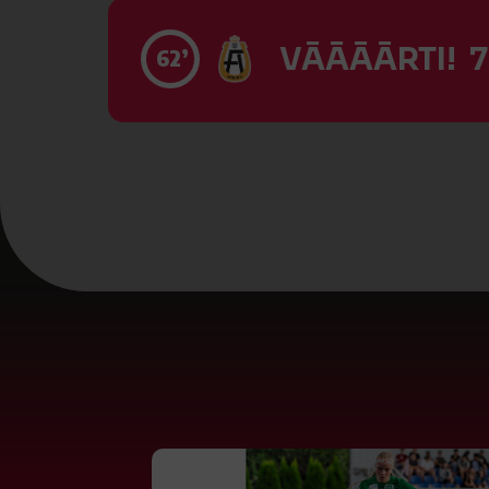
VĀĀĀĀRTI! 7
62’