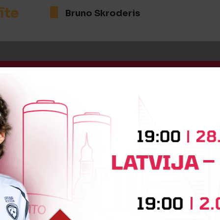
īte
Bruno Skroderis
:1
Vārtus guva
Aleksandrs Slišāns
:1
Vārtus guva
Aleksandrs Slišāns