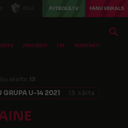
FUTBOLS.TV
FANU VEIKALS
I
RĪGA
OOTS
PROJEKTI
LFF
KONTAKTI
āju skaits:
13
 GRUPA U-14 2021
13. kārta
AINE