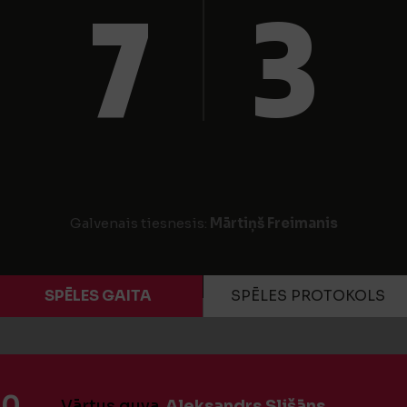
7
3
Galvenais tiesnesis:
Mārtiņš Freimanis
SPĒLES GAITA
SPĒLES PROTOKOLS
:0
Vārtus guva
Aleksandrs Slišāns