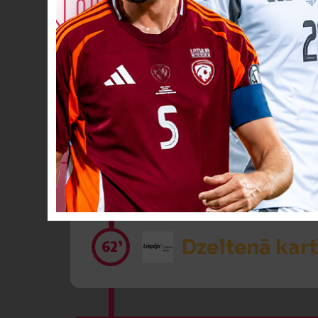
VĀĀĀĀRTI! 7
48’
Dzeltenā kart
52’
Dzeltenā kart
62’