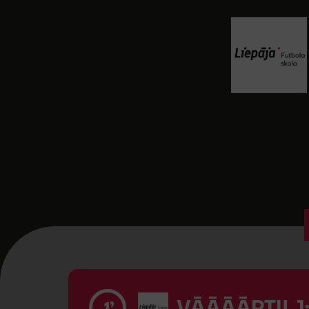
VĀĀĀĀRTI! 1
1’