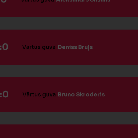
:0
Vārtus guva
Deniss Bruļs
:0
Vārtus guva
Bruno Skroderis