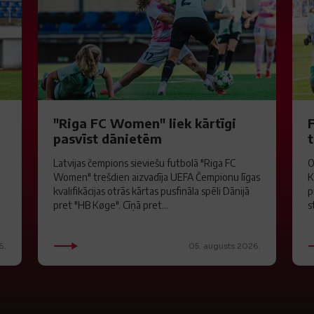
"Riga FC Women" liek kārtīgi
pasvīst dānietēm
Latvijas čempions sieviešu futbolā "Riga FC
O
Women" trešdien aizvadīja UEFA Čempionu līgas
K
kvalifikācijas otrās kārtas pusfināla spēli Dānijā
p
pret "HB Køge". Cīņā pret...
s
6.
05. augusts 2026.