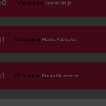
:0
Vārtus guva
Deniss Bruļs
:1
Vārtus guva
Marks Pačepko
:1
Vārtus guva
Bruno Skroderis