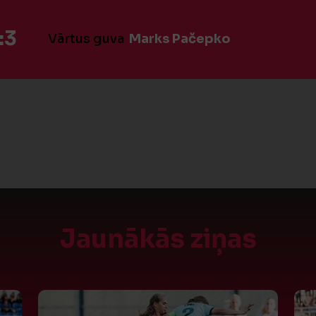
:3
Vārtus guva
Marks Pačepko
Jaunākās ziņas