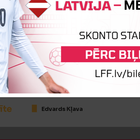
:2
Vārtus guva
Marks Pačepko
īte
Marks Pačepko
īte
Edvards Kļava