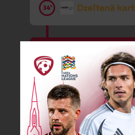
Dzeltenā kart
34’
VĀĀĀĀRTI! 6
41’
VĀĀĀĀRTI! 7
45’