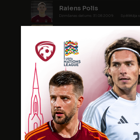
Raiens Polis
Dzimšanas datums: 31.08.2009.
Spēlētāja s
Mārcis Roderis Roderts
Dzimšanas datums: 11.06.2009.
Spēlētāja s
Kristers Sedliņš
Dzimšanas datums: 30.03.2008.
Spēlētāja 
Ritvars Sinka
Dzimšanas datums: 17.11.2008.
Spēlētāja sta
Marko Sļisarenko
Dzimšanas datums: 01.10.2009.
Spēlētāja s
Ernests Šimpermanis
Dzimšanas datums: 03.03.2009.
Spēlētāja 