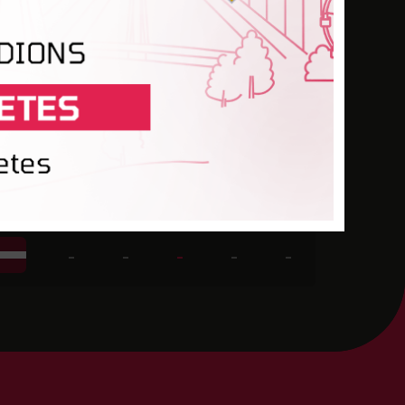
-
-
-
-
-
-
-
7
-
-
-
-
1
-
-
-
-
-
-
-