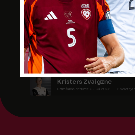
Roberts Šliters
Dzimšanas datums: 18.03.2008.
Spēlētāja s
Ralfs Timbers
Dzimšanas datums: 25.04.2008.
Spēlētāja s
Armands Zikmanis
Dzimšanas datums: 28.05.2008.
Spēlētāja s
Kristers Zvaigzne
Dzimšanas datums: 02.04.2008.
Spēlētāja 