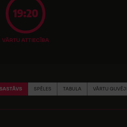
19:20
VĀRTU ATTIECĪBA
SASTĀVS
SPĒLES
TABULA
VĀRTU GUVĒJ