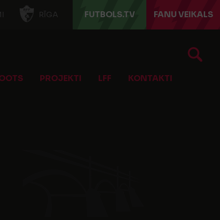
FUTBOLS.TV
FANU VEIKALS
I
RĪGA
OOTS
PROJEKTI
LFF
KONTAKTI