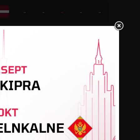
-
-
-
-
-
-
-
-
-
-
-
-
-
-
-
-
-
1
-
-
-
-
-
-
-
-
-
4
-
-