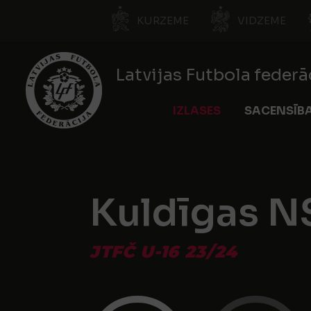
KURZEME
VIDZEME
Latvijas Futbola federā
IZLASES
SACENSĪB
Kuldīgas N
JTFČ U-16 23/24