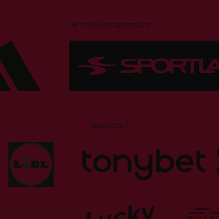
Tehniskais sponsors
Sponsori