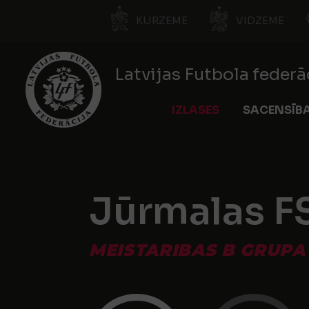
KURZEME
VIDZEME
Latvijas Futbola federā
IZLASES
SACENSĪB
Jūrmalas F
MEISTARIBAS B GRUPA 