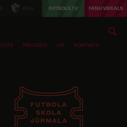
FUTBOLS.TV
FANU VEIKALS
I
RĪGA
OOTS
PROJEKTI
LFF
KONTAKTI