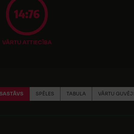
14:76
VĀRTU ATTIECĪBA
SASTĀVS
SPĒLES
TABULA
VĀRTU GUVĒJ