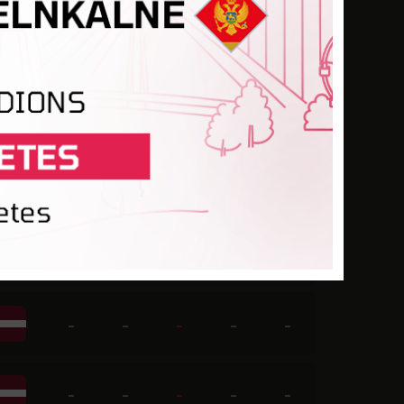
-
-
-
1
-
-
-
1
-
-
-
-
-
-
-
-
-
-
-
-
-
-
-
-
-
-
-
-
-
-