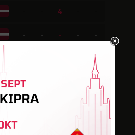
-
-
4
-
-
-
-
-
-
-
-
-
-
-
-
-
-
2
2
-
-
-
-
-
-
-
-
-
1
-