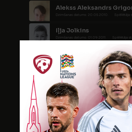
Alekss Aleksandrs Grigo
Dzimšanas datums: 20.05.2010.
Spēlētāja s
Iļja Jolkins
Dzimšanas datums: 01.09.2011.
Spēlētāja st
Nils Kosolapovs
Dzimšanas datums: 14.03.2011.
Spēlētāja sta
Gustavs Krastiņš
Dzimšanas datums: 06.11.2011.
Spēlētāja sta
Ričards Krūmiņš
Dzimšanas datums: 07.06.2011.
Spēlētāja s
Matvejs Kuzmins
Dzimšanas datums: 08.06.2011.
Spēlētāja s