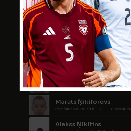
Jānis Lasmanis
Dzimšanas datums: 01.02.2010.
Spēlētāja s
Mareks Margitičs
Dzimšanas datums: 10.08.2010.
Spēlētāja s
Mārtiņš Matjuks
Dzimšanas datums: 09.04.2011.
Spēlētāja s
Gustavs Maulics
Dzimšanas datums: 10.11.2011.
Spēlētāja stat
Marats Ņikiforovs
Dzimšanas datums: 01.10.2012.
Spēlētāja st
Alekss Ņikitins