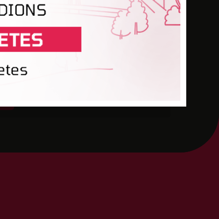
-
-
-
-
-
-
-
-
-
-
-
-
-
-
-