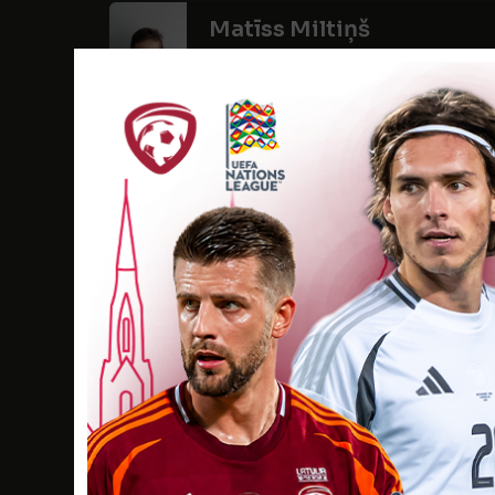
Matīss Miltiņš
Dzimšanas datums: 20.06.2011.
Spēlētāja s
Jānis Niedre
Dzimšanas datums: 15.09.2011.
Spēlētāja st
Renārs Pešiks
Dzimšanas datums: 02.08.2010.
Spēlētāja s
Renārs Petrovs
Dzimšanas datums: 24.10.2011.
Spēlētāja sta
Rauls Raginskis
Dzimšanas datums: 28.09.2010.
Spēlētāja s
Valters Rozentāls
Dzimšanas datums: 24.08.2010.
Spēlētāja s