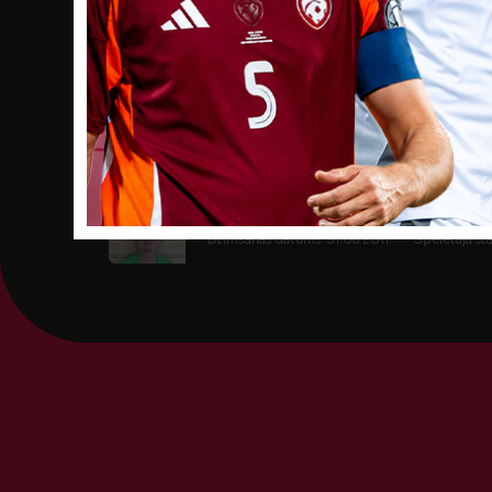
Dāvids Šterns
Dzimšanas datums: 21.02.2010.
Spēlētāja s
Daniels Tihomirovs
Dzimšanas datums: 07.05.2010.
Spēlētāja s
Kelvins Zeminskis
Dzimšanas datums: 31.08.2011.
Spēlētāja sta