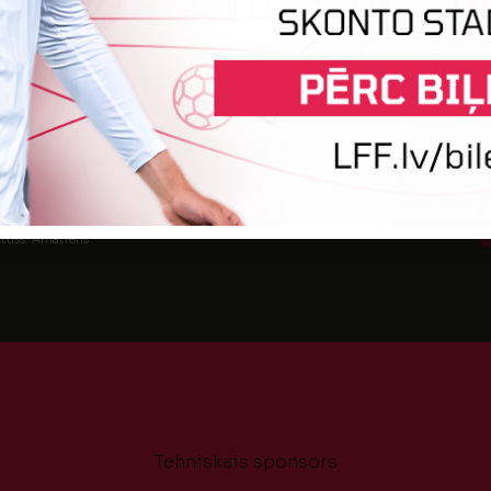
tatuss: Amatieris
tatuss: Amatieris
tuss: Amatieris
Tehniskais sponsors