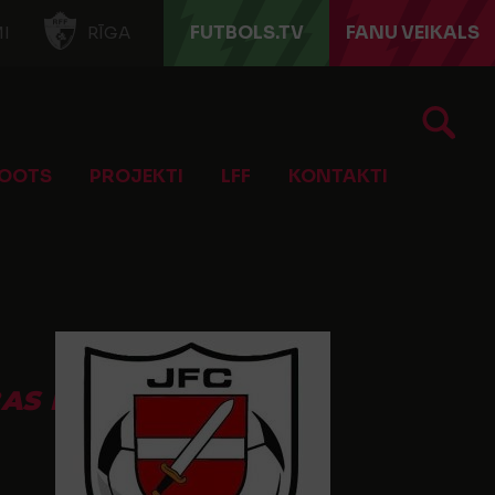
FUTBOLS.TV
FANU VEIKALS
I
RĪGA
OOTS
PROJEKTI
LFF
KONTAKTI
BAS B GRUPĀ