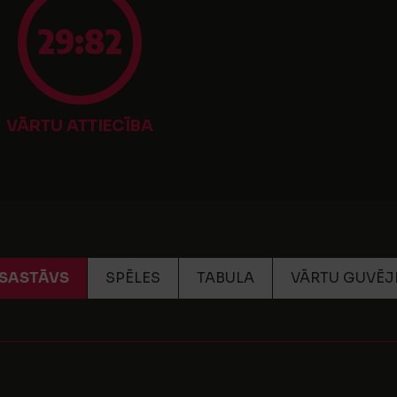
29:82
VĀRTU ATTIECĪBA
SASTĀVS
SPĒLES
TABULA
VĀRTU GUVĒJ