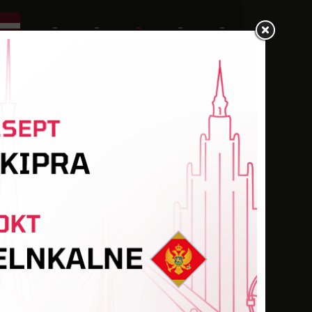
-
-
-
-
-
-
-
-
-
-
-
-
1
-
-
-
-
-
-
-
-
-
-
-
2
-
-
1
1
-