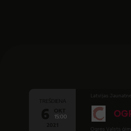
Latvijas Jaunatne
TREŠDIENA
6
OKT
OG
15:00
2021
Ogres Valsts ģimn