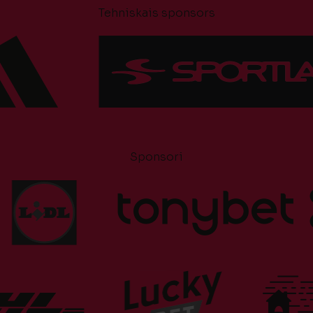
Tehniskais sponsors
Sponsori