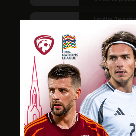
Latvijas Jaunatne
TREŠDIENA
28
JŪL
GUL
17:00
2021
Gulbenes pilsēta
Latvijas Jaunatne
PIRMDIENA
19
JŪL
GUL
17:00
2021
Gulbenes pilsēta
Latvijas Jaunatne
PIRMDIENA