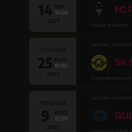
14
SEP
FC 
14:00
2021
Audas stadions
Latvijas Jaunatne
TREŠDIENA
25
AUG
SK 
15:00
2021
Zvejniekciema s
Latvijas Jaunatne
PIRMDIENA
9
AUG
GUL
17:00
2021
Gulbenes pilsēta