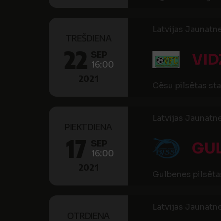
Latvijas Jaunatne
TREŠDIENA
22
SEP
VID
16:00
2021
Cēsu pilsētas st
Latvijas Jaunatne
PIEKTDIENA
17
SEP
GUL
16:00
2021
Gulbenes pilsēta
Latvijas Jaunatne
OTRDIENA