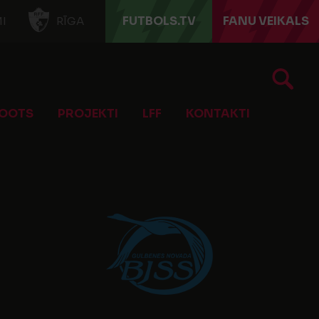
FUTBOLS.TV
FANU VEIKALS
I
RĪGA
OOTS
PROJEKTI
LFF
KONTAKTI