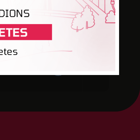
ES BJSS
rta
FK VEINA