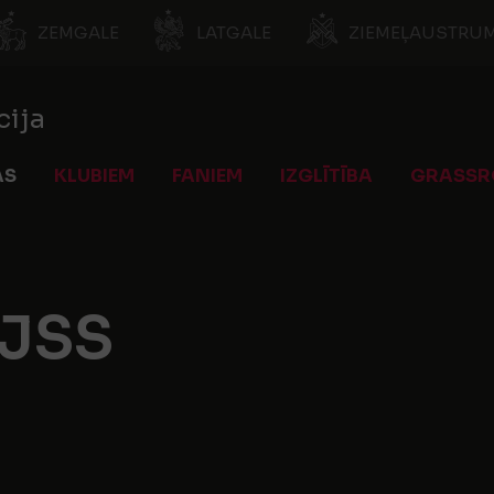
ZEMGALE
LATGALE
ZIEMEĻAUSTRUM
cija
AS
KLUBIEM
FANIEM
IZGLĪTĪBA
GRASSR
BJSS