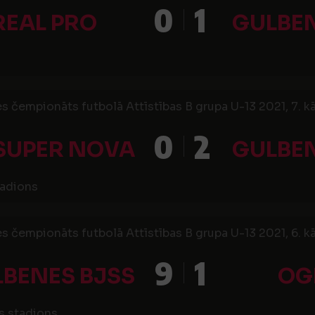
0
1
REAL PRO
GULBEN
s čempionāts futbolā Attīstības B grupa U-13 2021, 7. kā
0
2
SUPER NOVA
GULBEN
tadions
s čempionāts futbolā Attīstības B grupa U-13 2021, 6. kā
9
1
BENES BJSS
OG
s stadions