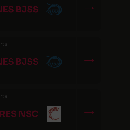
ES BJSS
rta
ES BJSS
rta
RES NSC