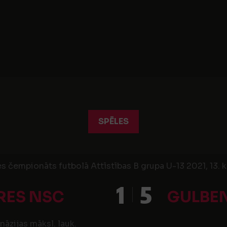
SPĒLES
s čempionāts futbolā Attīstības B grupa U-13 2021, 13. k
1
5
RES NSC
GULBEN
āzijas māksl. lauk.