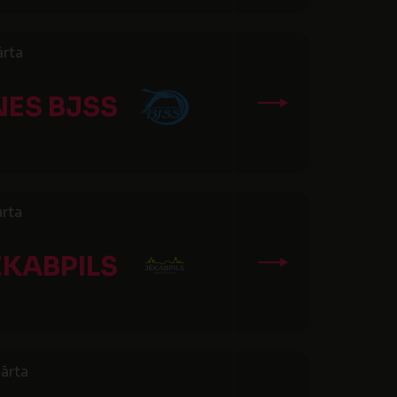
ārta
ES BJSS
ārta
ĒKABPILS
ārta