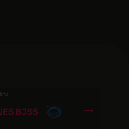
ārta
ES BJSS