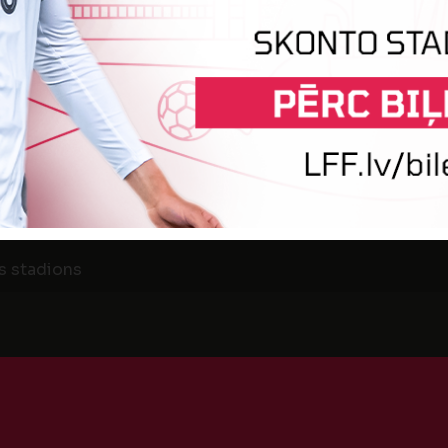
1
0
ABPILS
GULBEN
 ģimnāzijas stadions
s čempionāts futbolā Attīstības B grupa U-13 2021, 1. kā
0
3
BENES BJSS
s stadions