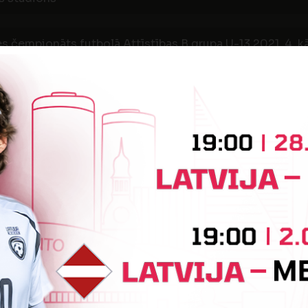
s čempionāts futbolā Attīstības B grupa U-13 2021, 4. k
3
1
BENES BJSS
VIDZE
s stadions
s čempionāts futbolā Attīstības B grupa U-13 2021, 3. kā
0
1
BENES BJSS
FC 
s stadions
s čempionāts futbolā Attīstības B grupa U-13 2021, 2. kā