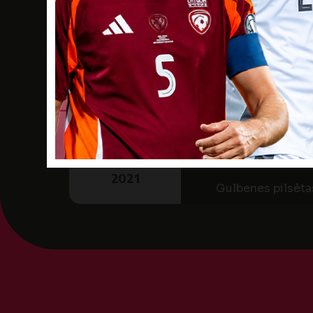
12
JŪL
JĒK
18:00
2021
Jēkabpils Valsts
Latvijas Jaunatne
CETURTDIENA
1
JŪL
GUL
17:00
2021
Gulbenes pilsēta