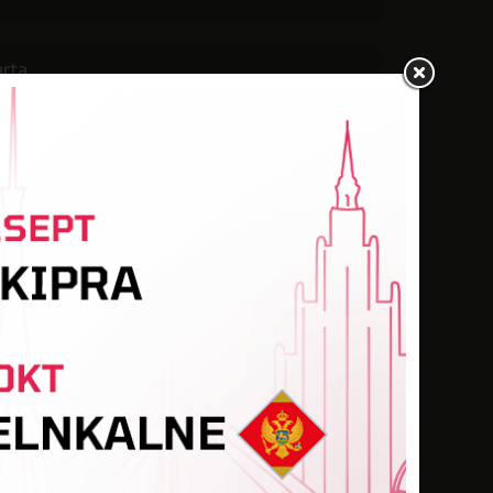
ārta
MES FC 2
rta
REAL PRO
rta