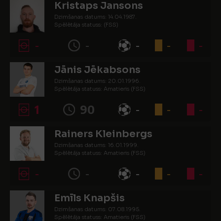
Kristaps Jansons
Dzimšanas datums: 14.04.1987.
Spēlētāja statuss: (FSS)
-
-
-
-
-
Jānis Jēkabsons
Dzimšanas datums: 20.01.1996.
Spēlētāja statuss: Amatieris (FSS)
1
90
-
-
-
Rainers Kleinbergs
Dzimšanas datums: 16.01.1999.
Spēlētāja statuss: Amatieris (FSS)
-
-
-
-
-
Emīls Knapšis
Dzimšanas datums: 07.08.1995.
Spēlētāja statuss: Amatieris (FSS)