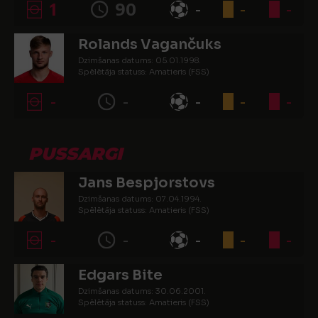
1
90
-
-
-
Rolands Vagančuks
Dzimšanas datums: 05.01.1998.
Spēlētāja statuss: Amatieris (FSS)
-
-
-
-
-
PUSSARGI
Jans Bespjorstovs
Dzimšanas datums: 07.04.1994.
Spēlētāja statuss: Amatieris (FSS)
-
-
-
-
-
Edgars Bite
Dzimšanas datums: 30.06.2001.
Spēlētāja statuss: Amatieris (FSS)