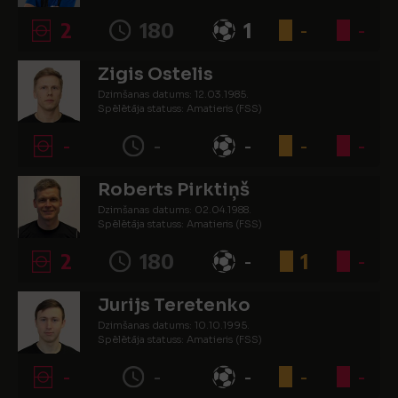
2
180
1
-
-
Zigis Ostelis
Dzimšanas datums: 12.03.1985.
Spēlētāja statuss: Amatieris (FSS)
-
-
-
-
-
Roberts Pirktiņš
Dzimšanas datums: 02.04.1988.
Spēlētāja statuss: Amatieris (FSS)
2
180
-
1
-
Jurijs Teretenko
Dzimšanas datums: 10.10.1995.
Spēlētāja statuss: Amatieris (FSS)
-
-
-
-
-