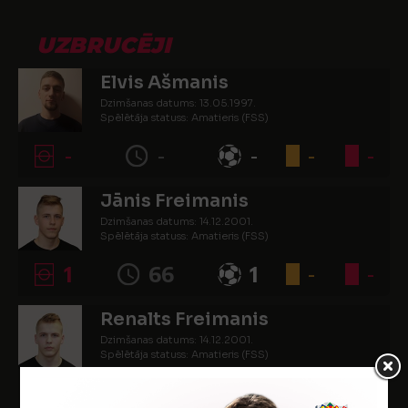
UZBRUCĒJI
Elvis Ašmanis
Dzimšanas datums: 13.05.1997.
Spēlētāja statuss: Amatieris (FSS)
-
-
-
-
-
Jānis Freimanis
Dzimšanas datums: 14.12.2001.
Spēlētāja statuss: Amatieris (FSS)
1
66
1
-
-
Renalts Freimanis
Dzimšanas datums: 14.12.2001.
Spēlētāja statuss: Amatieris (FSS)
1
90
-
-
-