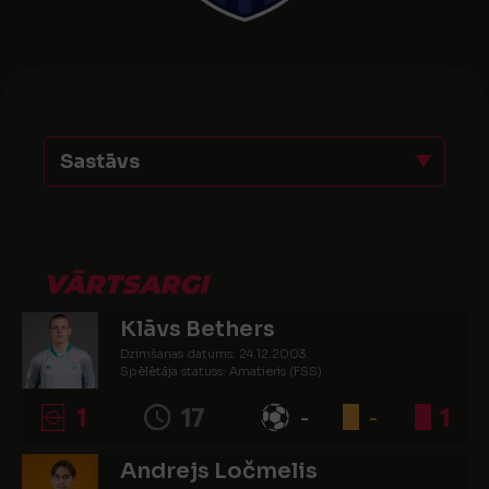
Sastāvs
VĀRTSARGI
Klāvs Bethers
Dzimšanas datums: 24.12.2003.
Spēlētāja statuss: Amatieris (FSS)
1
17
-
-
1
Andrejs Ločmelis