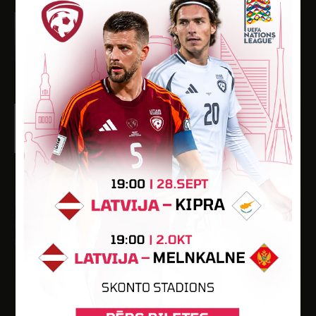
Kristaps Grebis
Dzimšanas datums: 13.12.1980.
Spēlētāja statuss: (FSS)
-
-
-
-
-
Artūrs Smetanovs
Dzimšanas datums: 20.04.1999.
Spēlētāja statuss: Amatieris (FSS)
-
-
-
-
-
Rinalds Stankus
Dzimšanas datums: 14.11.1990.
Spēlētāja statuss: Amatieris (FSS)
-
-
-
-
-
SPĒLĒTĀJI