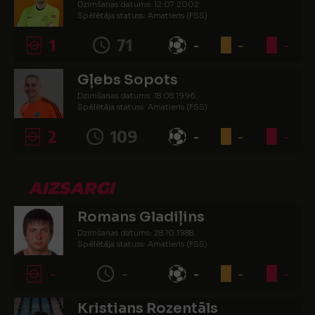
Dzimšanas datums: 12.07.2002.
Spēlētāja statuss: Amatieris (FSS)
1
71
-
-
-
Gļebs Sopots
Dzimšanas datums: 18.08.1996.
Spēlētāja statuss: Amatieris (FSS)
2
109
-
-
-
AIZSARGI
Romans Gladiļins
Dzimšanas datums: 28.10.1988.
Spēlētāja statuss: Amatieris (FSS)
-
-
-
-
-
Kristians Rozentāls