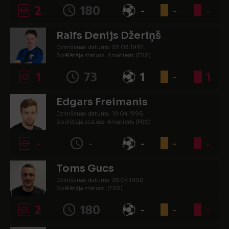
2
180
-
-
-
Ralfs Denijs Džeriņš
Dzimšanas datums: 23.03.1997.
Spēlētāja statuss: Amatieris (FSS)
1
73
1
-
1
Edgars Freimanis
Dzimšanas datums: 19.04.1995.
Spēlētāja statuss: Amatieris (FSS)
-
-
-
-
-
Toms Gucs
Dzimšanas datums: 28.04.1992.
Spēlētāja statuss: (FSS)
2
180
-
-
-