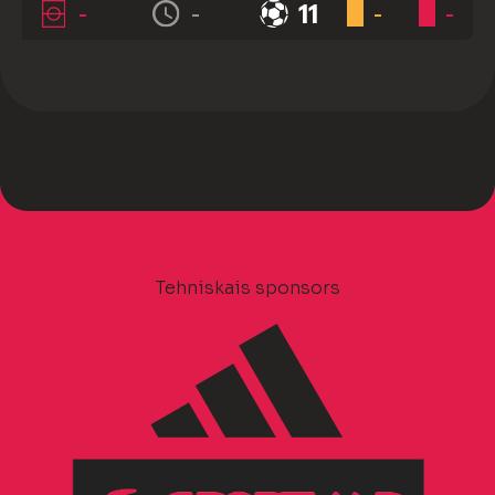
-
-
11
-
-
Tehniskais sponsors