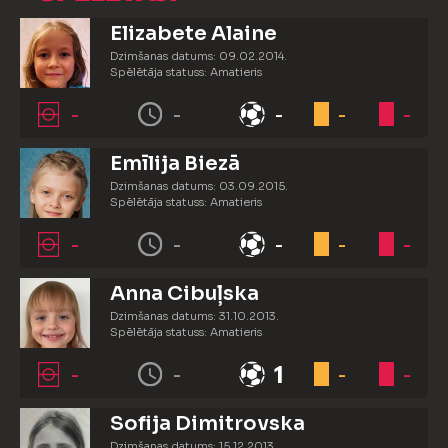
Elizabete Alaine
Dzimšanas datums: 09.02.2014.
Spēlētāja statuss: Amatieris
-
-
-
-
-
Emīlija Biezā
Dzimšanas datums: 03.09.2015.
Spēlētāja statuss: Amatieris
-
-
-
-
-
Anna Cibuļska
Dzimšanas datums: 31.10.2013.
Spēlētāja statuss: Amatieris
-
-
1
-
-
Sofija Dimitrovska
Dzimšanas datums: 15.12.2013.