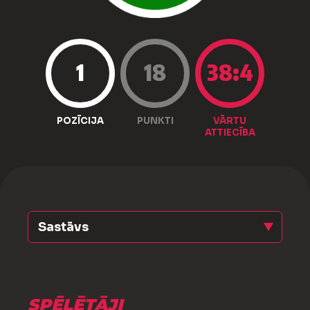
1
18
38:4
POZĪCIJA
PUNKTI
VĀRTU
ATTIECĪBA
Sastāvs
SPĒLĒTĀJI