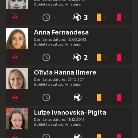
Spēlētāja statuss: Amatieris
-
-
3
-
-
Anna Fernandesa
Dzimšanas datums: 16.03.2013.
Spēlētāja statuss: Amatieris
-
-
2
-
-
Olivia Hanna Ilmere
Dzimšanas datums: 28.10.2014.
Spēlētāja statuss: Amatieris
-
-
-
-
-
Luīze Ivanovska-Pigita
Dzimšanas datums: 15.12.2015.
Spēlētāja statuss: Amatieris
-
-
-
-
-