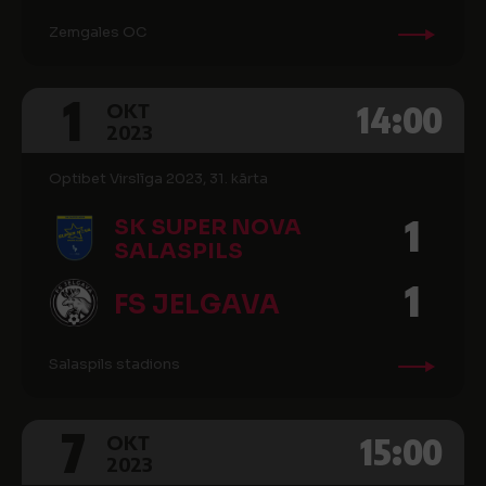
Zemgales OC
1
14:00
OKT
2023
Optibet Virslīga 2023, 31. kārta
1
SK SUPER NOVA
SALASPILS
1
FS JELGAVA
Salaspils stadions
7
15:00
OKT
2023