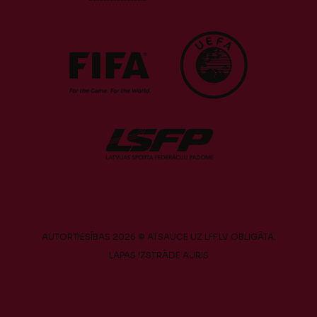
AUTORTIESĪBAS 2026 © ATSAUCE UZ LFF.LV OBLIGĀTA.
LAPAS IZSTRĀDE
AURIS