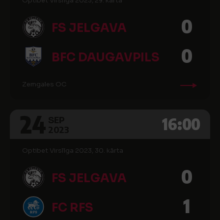
Optibet Virslīga 2023, 29. kārta
0
FS JELGAVA
0
BFC DAUGAVPILS
Zemgales OC
24
16:00
SEP
2023
Optibet Virslīga 2023, 30. kārta
0
FS JELGAVA
1
FC RFS