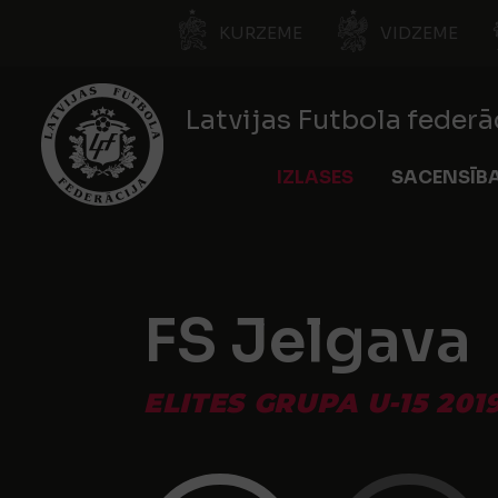
KURZEME
VIDZEME
Latvijas Futbola federā
IZLASES
SACENSĪB
FS Jelgava
ELITES GRUPA U-15 201