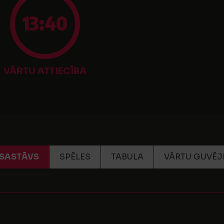
13:40
VĀRTU ATTIECĪBA
SASTĀVS
SPĒLES
TABULA
VĀRTU GUVĒJ