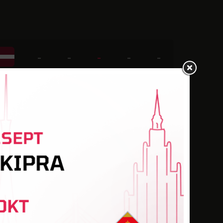
-
-
-
-
-
-
-
-
3
1
-
-
4
2
-
-
-
1
-
-
-
-
4
-
-