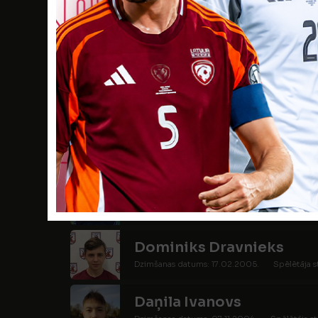
Roberts Valdis Caune
Dzimšanas datums: 20.08.2004.
Spēlētāja 
Artus Cimermanis
Dzimšanas datums: 28.04.2005.
Spēlētāja s
Marks Kristofers Dievait
Dzimšanas datums: 25.09.2004.
Spēlētāja 
Dāvids Djačuks
Dzimšanas datums: 27.06.2004.
Spēlētāja s
Dominiks Dravnieks
Dzimšanas datums: 17.02.2005.
Spēlētāja s
Daņila Ivanovs