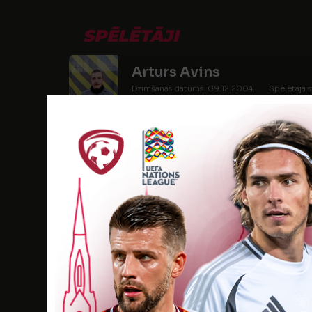
SPĒLĒTĀJI
Arturs Avins
Dzimšanas datums: 09.12.2004.
Spēlētāja s
Roberts Viljams Briģis
Dzimšanas datums: 19.01.2004.
Spēlētāja s
Daniels Buklagins
Dzimšanas datums: 29.01.2004.
Spēlētāja s
Renats Bulajevs
Dzimšanas datums: 14.04.2004.
Spēlētāja s
Ralfs Burkāns
Dzimšanas datums: 10.12.2004.
Spēlētāja st