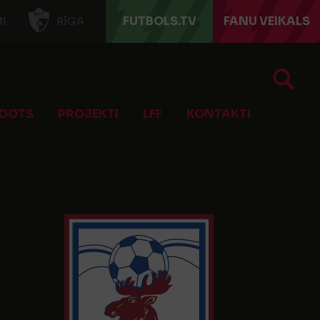
FUTBOLS.TV
FANU VEIKALS
I
RĪGA
OOTS
PROJEKTI
LFF
KONTAKTI