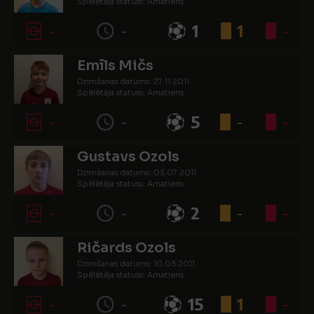
Spēlētāja statuss: Amatieris
-
-
1
1
-
Emīls Mičs
Dzimšanas datums: 27.11.2011.
Spēlētāja statuss: Amatieris
-
-
5
-
-
Gustavs Ozols
Dzimšanas datums: 05.07.2011.
Spēlētāja statuss: Amatieris
-
-
2
-
-
Ričards Ozols
Dzimšanas datums: 10.05.2011.
Spēlētāja statuss: Amatieris
-
-
15
1
-