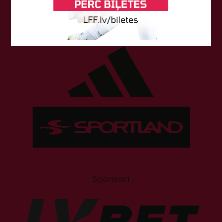
Tehniskais sponsors
Sponsori