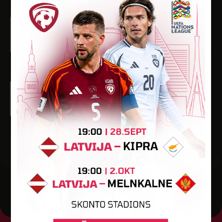
Tomass Vecums-Veco
Dzimšanas datums: 21.03.2011.
Spēlētāja statuss: Amatieris
-
-
-
-
-
Gustavs Zvejnieks
Dzimšanas datums: 01.02.2011.
Spēlētāja statuss: Amatieris
-
-
4
1
-