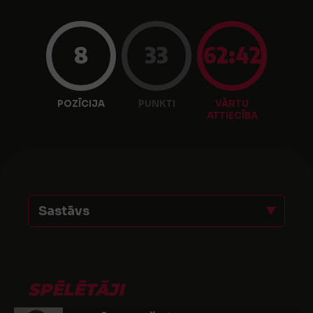
8
33
62:42
POZĪCIJA
PUNKTI
VĀRTU
ATTIECĪBA
Sastāvs
SPĒLĒTĀJI