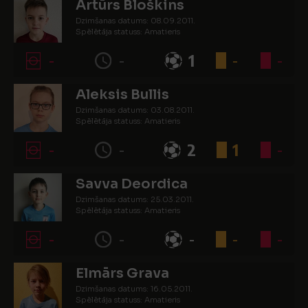
Artūrs Bloškins
Dzimšanas datums: 08.09.2011.
Spēlētāja statuss: Amatieris
-
-
1
-
-
Aleksis Bullis
Dzimšanas datums: 03.08.2011.
Spēlētāja statuss: Amatieris
-
-
2
1
-
Savva Deordica
Dzimšanas datums: 25.03.2011.
Spēlētāja statuss: Amatieris
-
-
-
-
-
Elmārs Grava
Dzimšanas datums: 16.05.2011.
Spēlētāja statuss: Amatieris