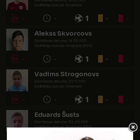
Dzimšanas datums: 28.12.2011.
Spēlētāja statuss: Amatieris
-
-
1
-
-
Alekss Skvorcovs
Dzimšanas datums: 19.03.2011.
Spēlētāja statuss: Amatieris (FSS)
-
-
1
-
-
Vadims Strogonovs
Dzimšanas datums: 20.11.2011.
Spēlētāja statuss: Amatieris
-
-
1
-
-
Eduards Šusts
Dzimšanas datums: 02.09.2011.
Spēlētāja statuss: Amatieris (FSS)
-
-
14
-
-