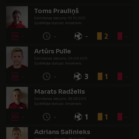
Toms Prauliņš
Dzimšanas datums: 10.10.2011.
Spēlētāja statuss: Amatieris
-
-
-
2
-
Artūrs Pulle
Dzimšanas datums: 29.09.2011.
Spēlētāja statuss: Amatieris
-
-
3
1
-
Marats Radželis
Dzimšanas datums: 28.08.2011.
Spēlētāja statuss: Amatieris
-
-
1
1
-
Adrians Salinieks