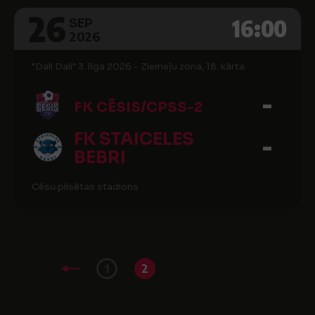
26
16:00
SEP
2026
"Dali Dali" 3. līga 2026 - Ziemeļu zona, 18. kārta
-
FK CĒSIS/CPSS-2
FK STAICELES
-
BEBRI
Cēsu pilsētas stadions
1
2