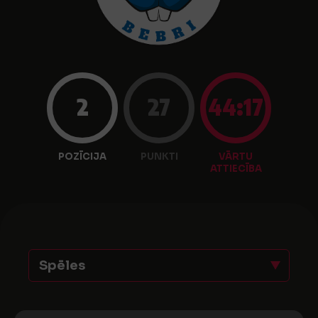
2
27
44:17
POZĪCIJA
PUNKTI
VĀRTU
ATTIECĪBA
Spēles