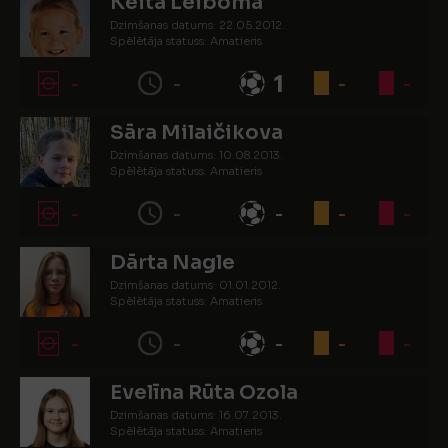
Keita Leiboma
Dzimšanas datums: 22.05.2012.
Spēlētāja statuss: Amatieris
-
-
1
-
-
Sāra Milaičikova
Dzimšanas datums: 10.08.2013.
Spēlētāja statuss: Amatieris
-
-
-
-
-
Dārta Nagle
Dzimšanas datums: 01.01.2012.
Spēlētāja statuss: Amatieris
-
-
-
-
-
Evelīna Rūta Ozola
Dzimšanas datums: 16.07.2013.
Spēlētāja statuss: Amatieris