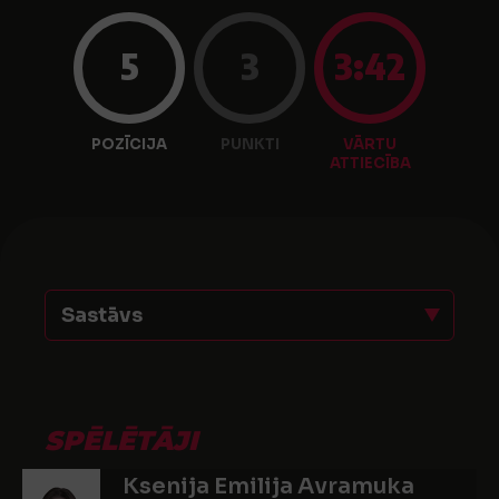
5
3
3:42
POZĪCIJA
PUNKTI
VĀRTU
ATTIECĪBA
Sastāvs
SPĒLĒTĀJI
Ksenija Emilija Avramuka