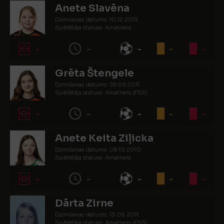
Anete Slavēna
Dzimšanas datums: 10.12.2013.
Spēlētāja statuss: Amatieris
-
-
-
-
-
Grēta Štengele
Dzimšanas datums: 28.09.2011.
Spēlētāja statuss: Amatieris (FSS)
-
-
-
-
-
Anete Keita Ziļicka
Dzimšanas datums: 08.10.2010.
Spēlētāja statuss: Amatieris
-
-
-
-
-
Dārta Zirne
Dzimšanas datums: 13.06.2011.
Spēlētāja statuss: Amatieris (FSS)