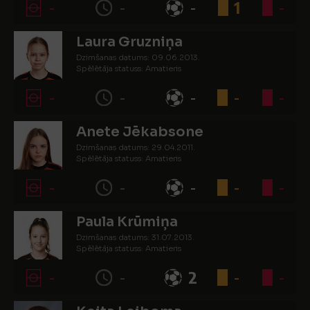
-
-
-
1
-
Laura Gruzniņa
Dzimšanas datums: 09.06.2013.
Spēlētāja statuss: Amatieris
-
-
-
-
-
Anete Jēkabsone
Dzimšanas datums: 29.04.2011.
Spēlētāja statuss: Amatieris
-
-
-
-
-
Paula Krūmiņa
Dzimšanas datums: 31.07.2013.
Spēlētāja statuss: Amatieris
-
-
2
-
-