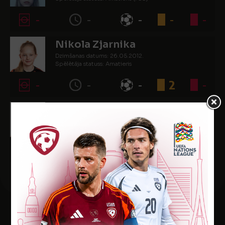
-
-
-
-
-
Nikola Zjarnika
Dzimšanas datums: 26.05.2012.
Spēlētāja statuss: Amatieris
-
-
-
2
-
Ance Zvejniece
Dzimšanas datums: 09.08.2012.
Spēlētāja statuss: Amatieris
-
-
-
-
-