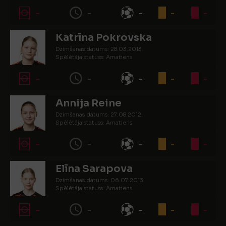
-
-
-
-
-
Katrīna Pokrovska
Dzimšanas datums: 28.03.2013.
Spēlētāja statuss: Amatieris
-
-
-
-
-
Annija Reine
Dzimšanas datums: 27.08.2012.
Spēlētāja statuss: Amatieris
-
-
-
-
-
Elīna Sarapova
Dzimšanas datums: 06.07.2013.
Spēlētāja statuss: Amatieris
-
-
-
-
-