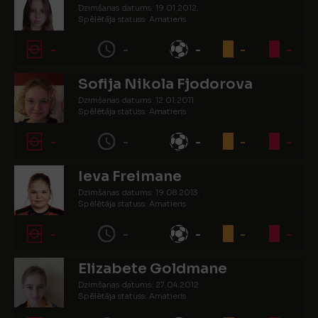
Dzimšanas datums: 19.01.2012.
Spēlētāja statuss: Amatieris
-
-
-
-
-
Sofija Nikola Fjodorova
Dzimšanas datums: 12.01.2011.
Spēlētāja statuss: Amatieris
-
-
-
-
-
Ieva Freimane
Dzimšanas datums: 19.08.2013.
Spēlētāja statuss: Amatieris
-
-
-
-
-
Elizabete Goldmane
Dzimšanas datums: 27.04.2012.
Spēlētāja statuss: Amatieris