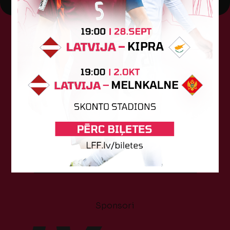
Tehniskais sponsors
Sponsori