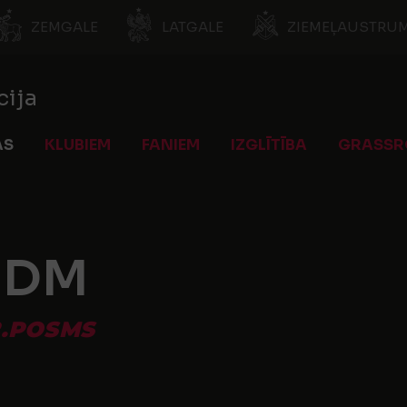
ZEMGALE
LATGALE
ZIEMEĻAUSTRUM
cija
AS
KLUBIEM
FANIEM
IZGLĪTĪBA
GRASSR
s DM
2.POSMS