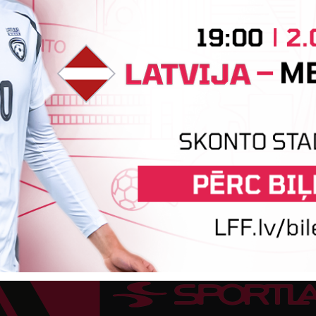
atuss: Amatieris (FSS)
tuss: Amatieris (FSS)
Tehniskais sponsors