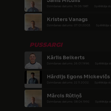
Jānis Mičulis
Dzimšanas datums: 19.06.1987.
Spēlētāja st
Kristers Vanags
Dzimšanas datums: 07.01.2003.
Spēlētāja s
PUSSARGI
Kārlis Beikerts
Dzimšanas datums: 26.01.1996.
Spēlētāja st
Hārdijs Egons Mickevičs
Dzimšanas datums: 22.11.2002.
Spēlētāja st
Mārcis Rūtiņš
Dzimšanas datums: 08.04.1992.
Spēlētāja s