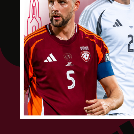
Aivis Laiviņš
Dzimšanas datums: 18.06.1997.
Spēlētāja st
Artūrs Rudzītis
Dzimšanas datums: 18.02.1988.
Spēlētāja sta