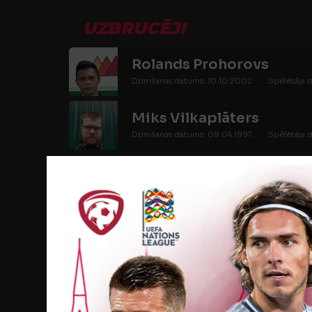
UZBRUCĒJI
Rolands Prohorovs
Dzimšanas datums: 10.10.2002.
Spēlētāja s
Miks Vilkaplāters
Dzimšanas datums: 09.04.1997.
Spēlētāja s
SPĒLĒTĀJI
Adrians Hnikins
Dzimšanas datums: 22.01.2003.
Spēlētāja s
Jānis Kangars
Dzimšanas datums: 18.09.1989.
Spēlētāja st