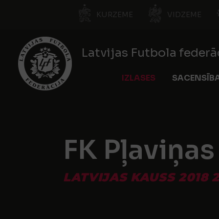
KURZEME
VIDZEME
Latvijas Futbola federā
IZLASES
SACENSĪB
FK Pļaviņa
LATVIJAS KAUSS 2018 