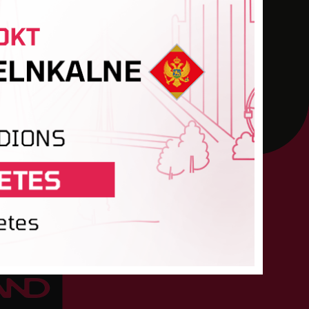
1
90
-
-
-
1
90
-
-
-