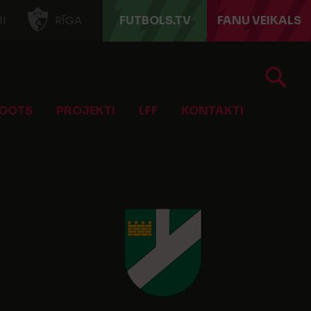
FUTBOLS.TV
FANU VEIKALS
I
RĪGA
OOTS
PROJEKTI
LFF
KONTAKTI