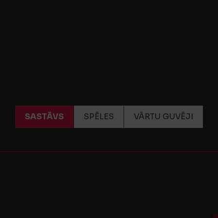
SASTĀVS
SPĒLES
VĀRTU GUVĒJI