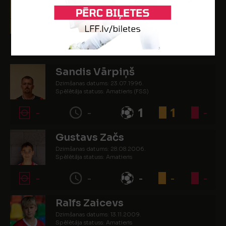
Endijs Vamzis
Dzimšanas datums: 14.10.2009.
Spēlētāja statuss: Amatieris
-
-
-
-
-
Sandis Vārpiņš
Dzimšanas datums: 23.07.1996.
Spēlētāja statuss: Amatieris (FSS)
-
-
1
1
-
Gustavs Začs
Dzimšanas datums: 28.08.2006.
Spēlētāja statuss: Amatieris
-
-
-
-
-
Ralfs Zaicevs
Dzimšanas datums: 13.11.2009.
Spēlētāja statuss: Amatieris