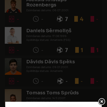
Rozenbergs
Dzimšanas datums: 06.07.2001.
Spēlētāja statuss: Amatieris
-
-
7
4
-
Daniels Sērmoliņš
Dzimšanas datums: 17.08.1999.
Spēlētāja statuss: Amatieris (FSS)
-
-
7
1
1
Dāvids Dāvis Spēks
Dzimšanas datums: 09.01.2001.
Spēlētāja statuss: Amatieris
-
-
-
-
-
Tomass Toms Sprūds
Dzimšanas datums: 14.11.2007.
Spēlētāja statuss: Amatieris