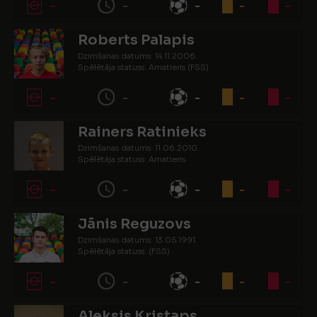
-
-
-
-
-
Roberts Palapis
Dzimšanas datums: 14.11.2006.
Spēlētāja statuss: Amatieris (FSS)
-
-
-
-
-
Rainers Ratinieks
Dzimšanas datums: 11.06.2010.
Spēlētāja statuss: Amatieris
-
-
-
-
-
Jānis Reguzovs
Dzimšanas datums: 13.05.1991.
Spēlētāja statuss: (FSS)
-
-
-
-
-
Aleksis Kristaps