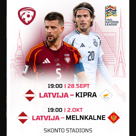
-
-
-
-
-
Raivis Svilis
Dzimšanas datums: 19.06.2002.
Spēlētāja statuss: Amatieris (FSS)
-
-
10
2
-
Ģirts Tapiņš
Dzimšanas datums: 25.01.2008.
Spēlētāja statuss: Amatieris
-
-
3
3
-
Kristians Traktiņš
Dzimšanas datums: 29.09.2010.
Spēlētāja statuss: Amatieris
-
-
-
-
-