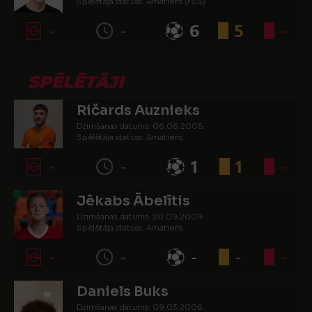
Spēlētāja statuss: Amatieris (FSS)
-
-
6
5
-
SPĒLĒTĀJI
Ričards Auznieks
Dzimšanas datums: 06.06.2005.
Spēlētāja statuss: Amatieris
-
-
1
1
-
Jēkabs Ābelītis
Dzimšanas datums: 20.09.2009.
Spēlētāja statuss: Amatieris
-
-
-
-
-
Daniels Buks
Dzimšanas datums: 09.03.2006.