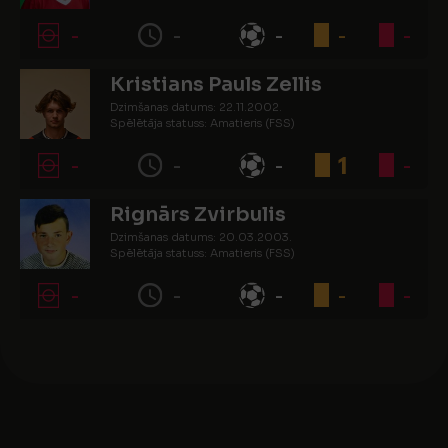
-
-
-
-
-
Kristians Pauls Zellis
Dzimšanas datums: 22.11.2002.
Spēlētāja statuss: Amatieris (FSS)
-
-
-
1
-
Rignārs Zvirbulis
Dzimšanas datums: 20.03.2003.
Spēlētāja statuss: Amatieris (FSS)
-
-
-
-
-