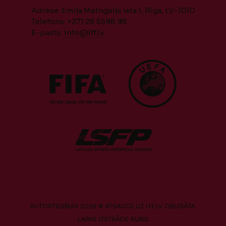
Adrese: Emiļa Melngaiļa iela 1, Rīga, LV-1010
Telefons: +371 28 5598 98
E-pasts:
info@lff.lv
AUTORTIESĪBAS 2026 © ATSAUCE UZ LFF.LV OBLIGĀTA.
LAPAS IZSTRĀDE
AURIS