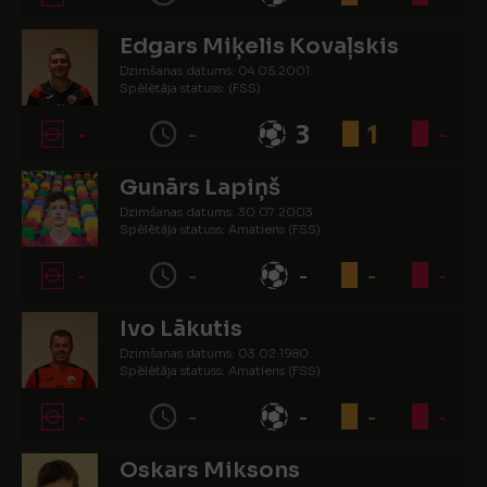
Edgars Miķelis Kovaļskis
Dzimšanas datums: 04.05.2001.
Spēlētāja statuss: (FSS)
-
-
3
1
-
Gunārs Lapiņš
Dzimšanas datums: 30.07.2003.
Spēlētāja statuss: Amatieris (FSS)
-
-
-
-
-
Ivo Lākutis
Dzimšanas datums: 03.02.1980.
Spēlētāja statuss: Amatieris (FSS)
-
-
-
-
-
Oskars Miksons