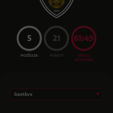
5
21
61:49
POZĪCIJA
PUNKTI
VĀRTU
ATTIECĪBA
Sastāvs