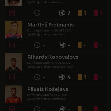
Spēlētāja statuss: Amatieris
-
-
7
1
1
Mārtiņš Freimanis
Dzimšanas datums: 26.01.2000.
Spēlētāja statuss: Amatieris
-
-
-
-
-
Rihards Konovalovs
Dzimšanas datums: 14.05.2002.
Spēlētāja statuss: Amatieris (FSS)
-
-
4
1
-
Pāvels Košeļevs
Dzimšanas datums: 21.12.1987.
Spēlētāja statuss: Amatieris
-
-
-
-
-