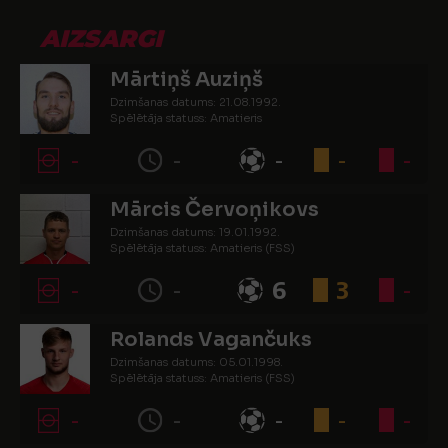
AIZSARGI
Mārtiņš Auziņš
Dzimšanas datums: 21.08.1992.
Spēlētāja statuss: Amatieris
-
-
-
-
-
Mārcis Červoņikovs
Dzimšanas datums: 19.01.1992.
Spēlētāja statuss: Amatieris (FSS)
-
-
6
3
-
Rolands Vagančuks
Dzimšanas datums: 05.01.1998.
Spēlētāja statuss: Amatieris (FSS)
-
-
-
-
-