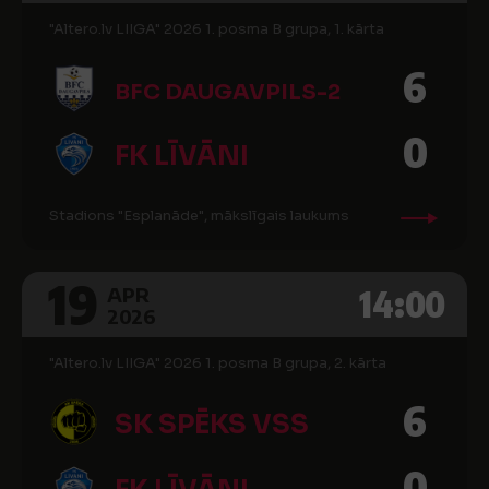
"Altero.lv LIIGA" 2026 1. posma B grupa, 1. kārta
6
BFC DAUGAVPILS-2
0
FK LĪVĀNI
Stadions "Esplanāde", mākslīgais laukums
19
14:00
APR
2026
"Altero.lv LIIGA" 2026 1. posma B grupa, 2. kārta
6
SK SPĒKS VSS
0