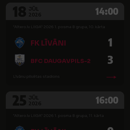
18
14:00
JŪL
2026
"Altero.lv LIIGA" 2026 1. posma B grupa, 10. kārta
1
FK LĪVĀNI
3
BFC DAUGAVPILS-2
Līvānu pilsētas stadions
25
16:00
JŪL
2026
"Altero.lv LIIGA" 2026 1. posma B grupa, 11. kārta