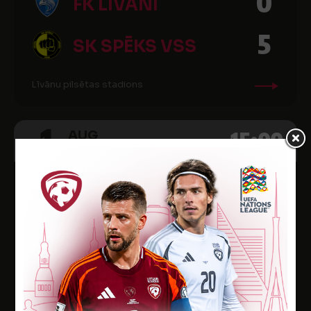
0
FK LĪVĀNI
5
SK SPĒKS VSS
Līvānu pilsētas stadions
1
15:00
AUG
2026
"Altero.lv LIIGA" 2026 1. posma B grupa, 12. kārta
5
JDFS ALBERTS-2
0
FK LĪVĀNI
Rīgas 49. vidusskolas stadions