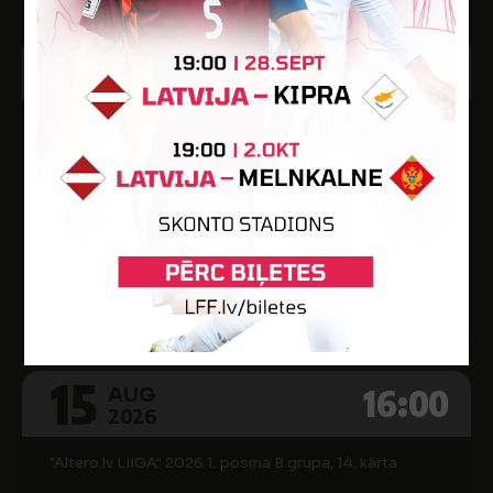
8
17:00
AUG
2026
"Altero.lv LIIGA" 2026 1. posma B grupa, 13. kārta
-
AUGŠDAUGAVAS NSS
-
FK LĪVĀNI
Ilūkstes pilsētas stadions
15
16:00
AUG
2026
"Altero.lv LIIGA" 2026 1. posma B grupa, 14. kārta