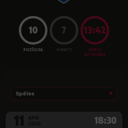
10
7
13:42
POZĪCIJA
PUNKTI
VĀRTU
ATTIECĪBA
Spēles
11
18:30
APR
2026