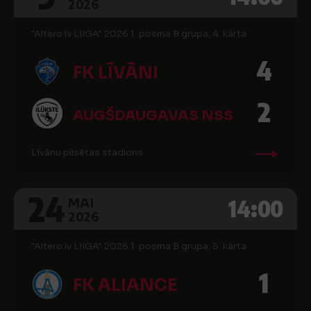
2026
"Altero.lv LIIGA" 2026 1. posma B grupa, 4. kārta
4
FK LĪVĀNI
2
AUGŠDAUGAVAS NSS
Līvānu pilsētas stadions
24
14:00
MAI
2026
"Altero.lv LIIGA" 2026 1. posma B grupa, 5. kārta
1
FK ALIANCE