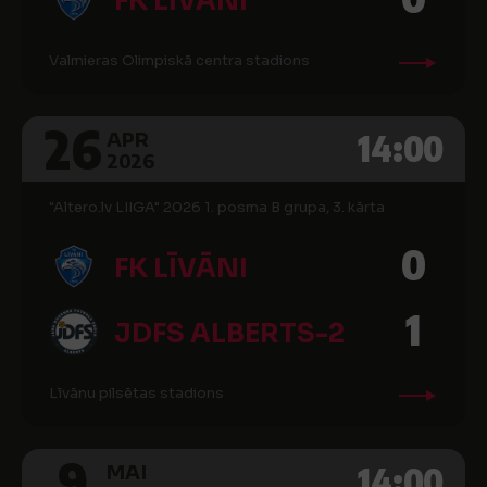
FK LĪVĀNI
Valmieras Olimpiskā centra stadions
26
14:00
APR
2026
"Altero.lv LIIGA" 2026 1. posma B grupa, 3. kārta
0
FK LĪVĀNI
1
JDFS ALBERTS-2
Līvānu pilsētas stadions
9
14:00
MAI