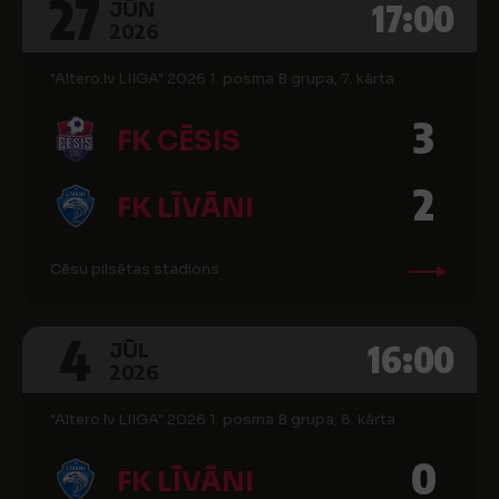
27
17:00
JŪN
2026
"Altero.lv LIIGA" 2026 1. posma B grupa, 7. kārta
3
FK CĒSIS
2
FK LĪVĀNI
Cēsu pilsētas stadions
4
16:00
JŪL
2026
"Altero.lv LIIGA" 2026 1. posma B grupa, 8. kārta
0
FK LĪVĀNI