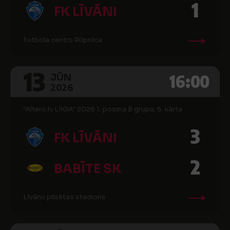
1
FK LĪVĀNI
Futbola centrs Rūpnīca
13
16:00
JŪN
2026
"Altero.lv LIIGA" 2026 1. posma B grupa, 6. kārta
3
FK LĪVĀNI
2
BABĪTE SK
Līvānu pilsētas stadions