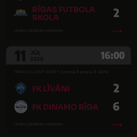
RĪGAS FUTBOLA
2
SKOLA
Līvānu pilsētas stadions
11
16:00
JŪL
2026
"Altero.lv LIIGA" 2026 1. posma B grupa, 9. kārta
2
FK LĪVĀNI
6
FK DINAMO RĪGA
Līvānu pilsētas stadions