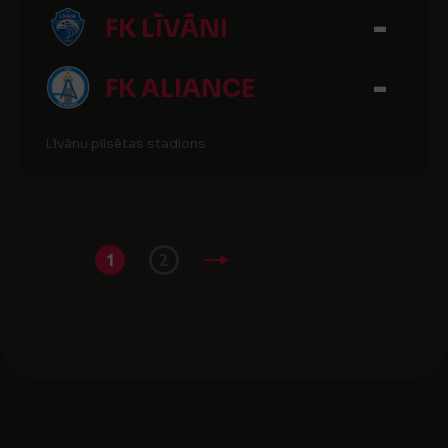
-
FK LĪVĀNI
-
FK ALIANCE
Līvānu pilsētas stadions
1
2