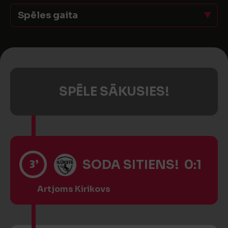
Spēles gaita
SPĒLE SĀKUSIES!
3’
SODA SITIENS! 0:1
Artjoms Kirikovs