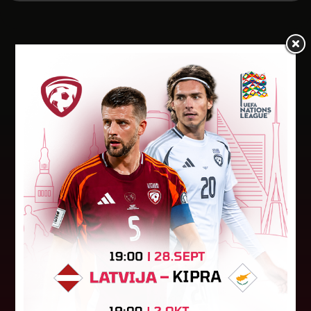
Jaunākās ziņas
"Riga FC Women" beidz
vēsturisko eirokausu sezonu