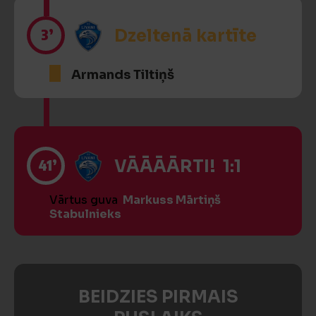
3’
Dzeltenā kartīte
Armands Tiltiņš
41’
VĀĀĀĀRTI! 1:1
Vārtus guva
Markuss Mārtiņš
Stabulnieks
BEIDZIES PIRMAIS