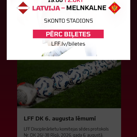
Latvijas klubs "Riga FC Women" sestdien UEFA
Čempionu līgas kvalifikācijas otrajā kārtā ar 1:4
piekāpās Lietuvas "Gintra". Ar šo spēli Latvijas
klubam beidzās eirokausu...
08. augusts 2026.
LFF DK 6. augusta lēmumi
LFF Disciplinārlietu komitejas sēdes protokols
Nr. DK 26/-38 Rīgā, 2026. gada 6. augustā.