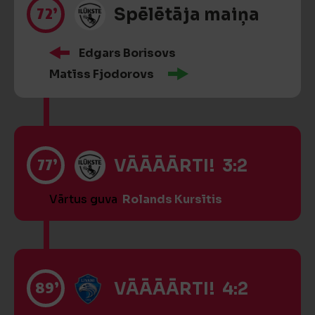
72’
Spēlētāja maiņa
Edgars Borisovs
Matīss Fjodorovs
77’
VĀĀĀĀRTI! 3:2
Vārtus guva
Rolands Kursītis
89’
VĀĀĀĀRTI! 4:2