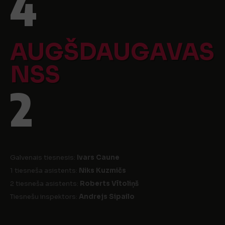
4
AUGŠDAUGAVAS
NSS
2
Galvenais tiesnesis:
Ivars Caune
1 tiesneša asistents:
Niks Kuzmičs
2 tiesneša asistents:
Roberts Vītoliņš
Tiesnešu inspektors:
Andrejs Sipailo