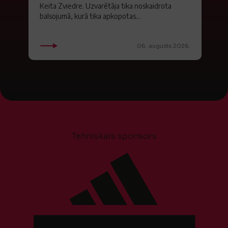
Keita Zviedre. Uzvarētāja tika noskaidrota
balsojumā, kurā tika apkopotas...
06. augusts 2026.
Tehniskais sponsors