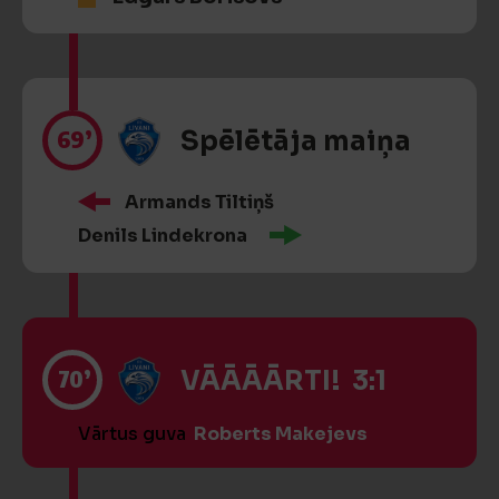
69’
Spēlētāja maiņa
Armands Tiltiņš
Denils Lindekrona
70’
VĀĀĀĀRTI! 3:1
Vārtus guva
Roberts Makejevs