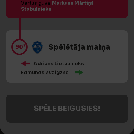
Vārtus guva
Markuss Mārtiņš
Stabulnieks
90’
Spēlētāja maiņa
Adrians Lietaunieks
Edmunds Zvaigzne
SPĒLE BEIGUSIES!