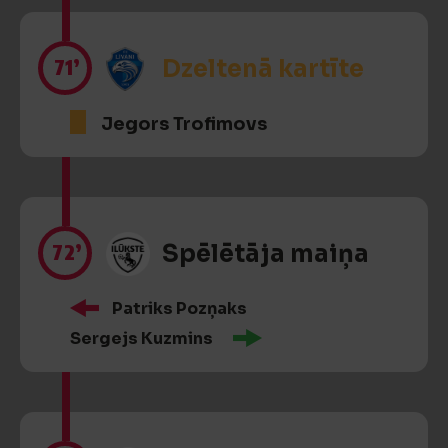
71’
Dzeltenā kartīte
Jegors Trofimovs
72’
Spēlētāja maiņa
Patriks Pozņaks
Sergejs Kuzmins