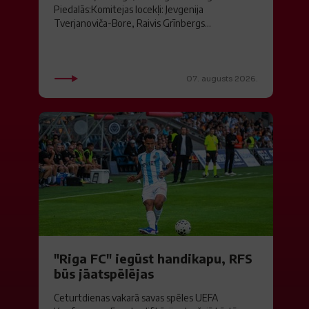
Piedalās:Komitejas locekļi: Jevgenija
Tverjanoviča-Bore, Raivis Grīnbergs...
07. augusts 2026.
"Riga FC" iegūst handikapu, RFS
būs jāatspēlējas
Ceturtdienas vakarā savas spēles UEFA