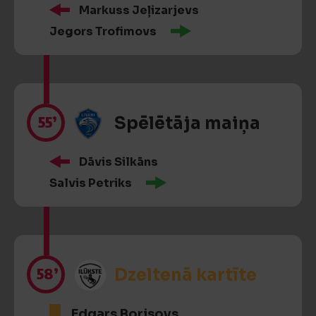
Markuss Jeļizarjevs
Jegors Trofimovs
55’
Spēlētāja maiņa
Dāvis Silkāns
Salvis Petriks
58’
Dzeltenā kartīte
Edgars Borisovs