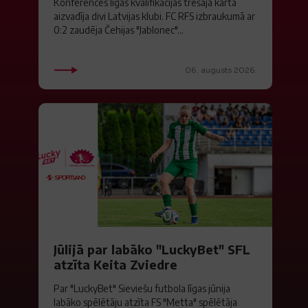
Konferences līgas kvalifikācijas trešajā kārtā
aizvadīja divi Latvijas klubi. FC RFS izbraukumā ar
0:2 zaudēja Čehijas "Jablonec"...
06. augusts 2026.
Jūlijā par labāko "LuckyBet" SFL
atzīta Keita Zviedre
Par "LuckyBet" Sieviešu futbola līgas jūnija
labāko spēlētāju atzīta FS "Metta" spēlētāja