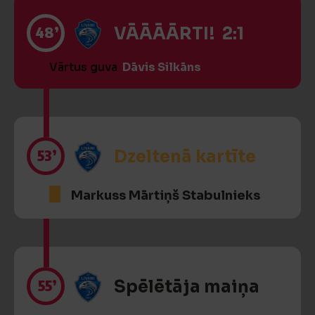
48’
VĀĀĀĀRTI! 2:1
Vārtus guva
Dāvis Silkāns
53’
Dzeltenā kartīte
Markuss Mārtiņš Stabulnieks
55’
Spēlētāja maiņa