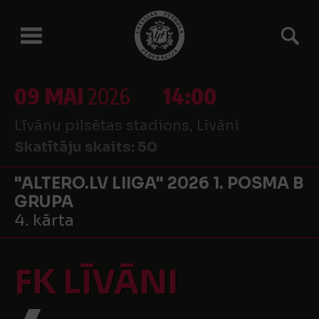
09 MAI
2026
14:00
Līvānu pilsētas stadions, Līvāni
Skatītāju skaits:
50
"ALTERO.LV LIIGA" 2026 1. POSMA B
GRUPA
4. kārta
FK LĪVĀNI