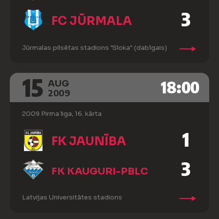
3
FC JŪRMALA
Jūrmalas pilsētas stadions "Sloka" (dabīgais)
15
18:00
AUG
2009
2009 Pirma liga, 16. kārta
1
FK JAUNĪBA
3
FK KAUGURI-PBLC
Latvijas Universitātes stadions