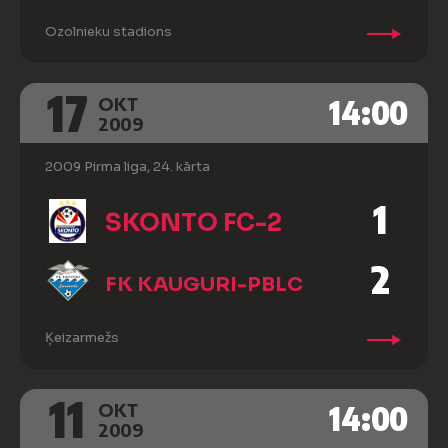
Ozolnieku stadions
17
14:00
OKT
2009
2009 Pirma liga, 24. kārta
1
SKONTO FC-2
2
FK KAUGURI-PBLC
Ķeizarmežs
11
14:00
OKT
2009