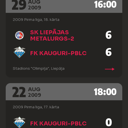
29
16:00
AUG
2009
2009 Pirma liga, 18. kārta
6
SK LIEPĀJAS
METALURGS-2
6
FK KAUGURI-PBLC
Stadions "Olimpija", Liepāja
22
18:00
AUG
2009
2009 Pirma liga, 17. kārta
0
FK KAUGURI-PBLC