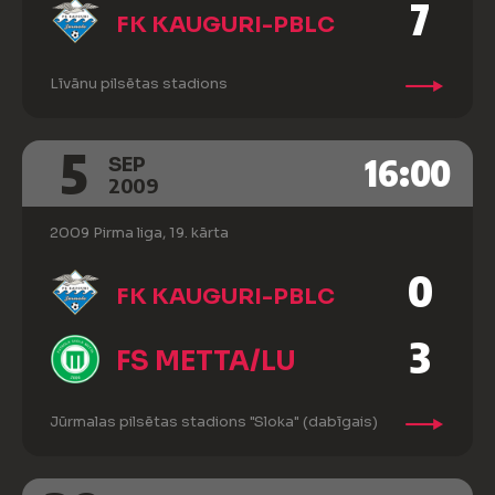
7
FK KAUGURI-PBLC
Līvānu pilsētas stadions
5
16:00
SEP
2009
2009 Pirma liga, 19. kārta
0
FK KAUGURI-PBLC
3
FS METTA/LU
Jūrmalas pilsētas stadions "Sloka" (dabīgais)