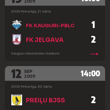
2009
2009 Pirma liga, 21. kārta
1
FK KAUGURI-PBLC
2
FK JELGAVA
Kauguru vidusskolas stadions
12
14:00
SEP
2009
2009 Pirma liga, 20. kārta
2
PREIĻU BJSS