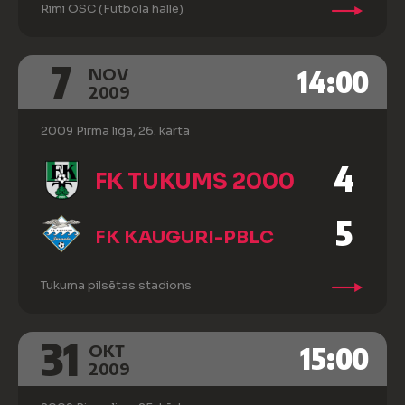
Rimi OSC (Futbola halle)
7
14:00
NOV
2009
2009 Pirma liga, 26. kārta
4
FK TUKUMS 2000
5
FK KAUGURI-PBLC
Tukuma pilsētas stadions
31
15:00
OKT
2009