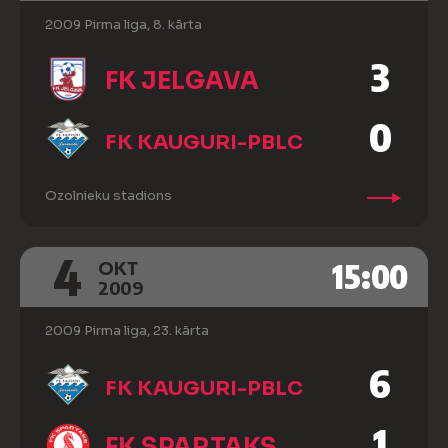
2009 Pirma liga, 8. kārta
3
FK JELGAVA
0
FK KAUGURI-PBLC
Ozolnieku stadions
4
15:00
OKT
2009
2009 Pirma liga, 23. kārta
6
FK KAUGURI-PBLC
1
FK SPARTAKS