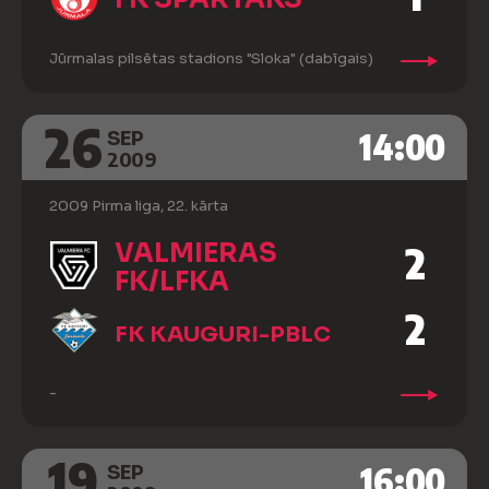
Jūrmalas pilsētas stadions "Sloka" (dabīgais)
26
14:00
SEP
2009
2009 Pirma liga, 22. kārta
VALMIERAS
2
FK/LFKA
2
FK KAUGURI-PBLC
-
19
16:00
SEP