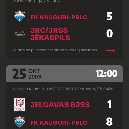
2009 Pirma liga, 25. kārta
5
FK KAUGURI-PBLC
JRC/JRSS
0
JĒKABPILS
Jūrmalas pilsētas stadions "Sloka" (dabīgais)
25
12:00
OKT
2009
Latvijas Kauss futbolā 2009/2010 2.posms, 1/8 fināls
1
JELGAVAS BJSS
8
FK KAUGURI-PBLC