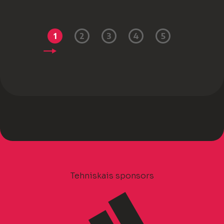
1
2
3
4
5
Tehniskais sponsors