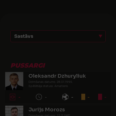
Sastāvs
PUSSARGI
Oleksandr Dzhuryliuk
Dzimšanas datums: 28.01.1995.
Spēlētāja statuss: Amatieris
-
-
-
-
-
Jurijs Morozs
Dzimšanas datums: 22.11.1987.