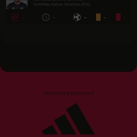
Spēlētāja statuss: Amatieris (FSS)
-
-
-
-
-
Tehniskais sponsors