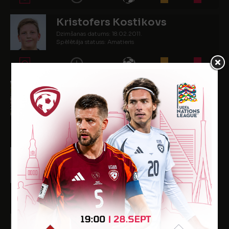
Kristofers Kostikovs
Dzimšanas datums: 18.02.2011.
Spēlētāja statuss: Amatieris
-
-
-
-
-
Gabriels Kotāns Pilāns
Dzimšanas datums: 24.12.2011.
Spēlētāja statuss: Amatieris
-
-
-
-
-
Martins Marjuničs
Dzimšanas datums: 04.08.2012.
Spēlētāja statuss: Amatieris
-
-
-
-
-
Dāvis Rozmanis