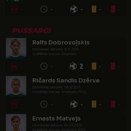
-
-
-
-
-
PUSSARGI
Ralfs Dobrovoļskis
Dzimšanas datums: 14.11.2012.
Spēlētāja statuss: Amatieris
-
-
2
-
-
Ričards Sandis Dzērve
Dzimšanas datums: 08.12.2011.
Spēlētāja statuss: Amatieris (FSS)
-
-
-
-
-
Ernests Matvejs
Dzimšanas datums: 01.03.2012.
Spēlētāja statuss: Amatieris (FSS)