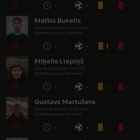
-
-
-
-
-
Matīss Bukelis
Dzimšanas datums: 09.01.2012.
Spēlētāja statuss: Amatieris
-
-
-
1
-
Miķelis Liepiņš
Dzimšanas datums: 17.01.2012.
Spēlētāja statuss: Amatieris
-
-
-
-
-
Gustavs Martužans
Dzimšanas datums: 10.09.2012.
Spēlētāja statuss: Amatieris
-
-
-
-
-