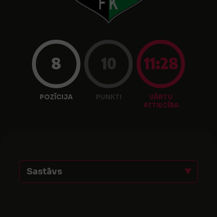
8
10
11:28
POZĪCIJA
PUNKTI
VĀRTU
ATTIECĪBA
Sastāvs