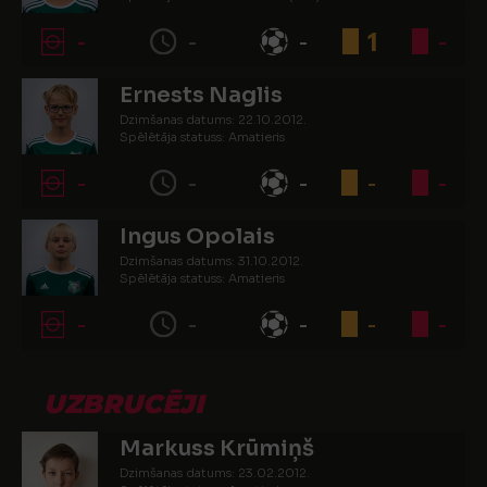
-
-
-
1
-
Ernests Naglis
Dzimšanas datums: 22.10.2012.
Spēlētāja statuss: Amatieris
-
-
-
-
-
Ingus Opolais
Dzimšanas datums: 31.10.2012.
Spēlētāja statuss: Amatieris
-
-
-
-
-
UZBRUCĒJI
Markuss Krūmiņš
Dzimšanas datums: 23.02.2012.