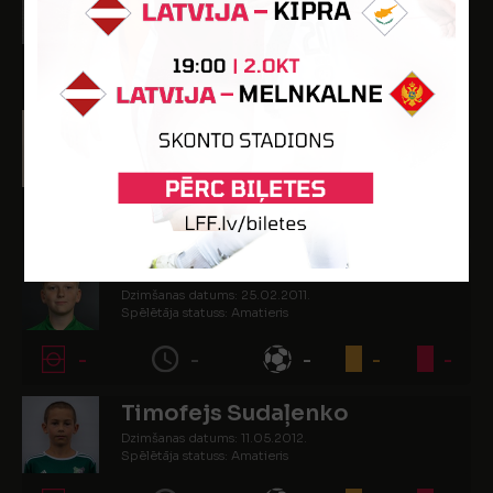
Dzimšanas datums: 02.10.2011.
Spēlētāja statuss: Amatieris
-
-
-
-
-
Aksels Smolenskis
Dzimšanas datums: 22.12.2011.
Spēlētāja statuss: Amatieris
-
-
-
1
-
Marsels Strumpmanis
Dzimšanas datums: 25.02.2011.
Spēlētāja statuss: Amatieris
-
-
-
-
-
Timofejs Sudaļenko
Dzimšanas datums: 11.05.2012.
Spēlētāja statuss: Amatieris