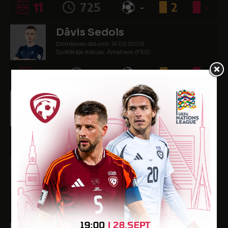
11
725
-
2
-
Dāvis Sedols
Dzimšanas datums: 14.05.2005.
Spēlētāja statuss: Amatieris (FSS)
-
-
-
-
-
Mamadou Sylla
Dzimšanas datums: 05.12.2005.
Spēlētāja statuss: Profesionālis
8
251
-
2
-
Tayrell Jomar Wouter
Dzimšanas datums: 16.07.2002.
Spēlētāja statuss: Profesionālis
7
344
1
-
-