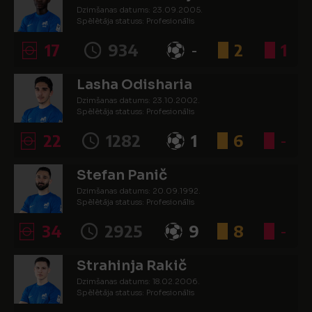
Dzimšanas datums: 23.09.2005.
Spēlētāja statuss: Profesionālis
17
934
-
2
1
Lasha Odisharia
Dzimšanas datums: 23.10.2002.
Spēlētāja statuss: Profesionālis
22
1282
1
6
-
Stefan Panič
Dzimšanas datums: 20.09.1992.
Spēlētāja statuss: Profesionālis
34
2925
9
8
-
Strahinja Rakič
Dzimšanas datums: 18.02.2006.
Spēlētāja statuss: Profesionālis