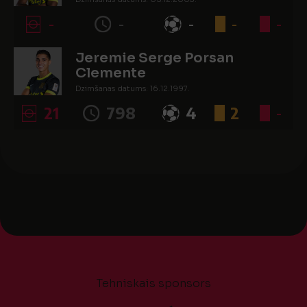
Spēlētāja statuss: Profesionālis
-
-
-
-
-
Jeremie Serge Porsan
Clemente
Dzimšanas datums: 16.12.1997.
Spēlētāja statuss: Profesionālis
21
798
4
2
-
Tehniskais sponsors