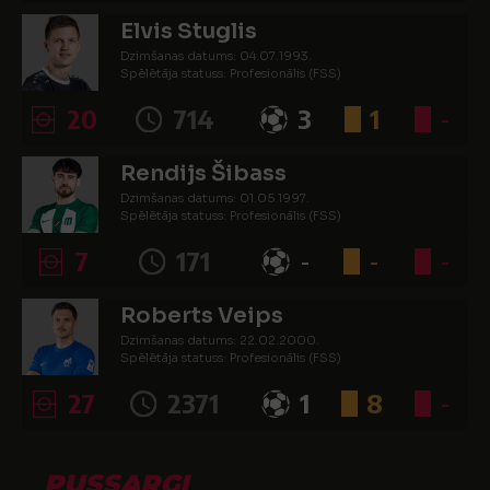
Elvis Stuglis
Dzimšanas datums: 04.07.1993.
Spēlētāja statuss: Profesionālis (FSS)
20
714
3
1
-
Rendijs Šibass
Dzimšanas datums: 01.05.1997.
Spēlētāja statuss: Profesionālis (FSS)
7
171
-
-
-
Roberts Veips
Dzimšanas datums: 22.02.2000.
Spēlētāja statuss: Profesionālis (FSS)
27
2371
1
8
-
PUSSARGI