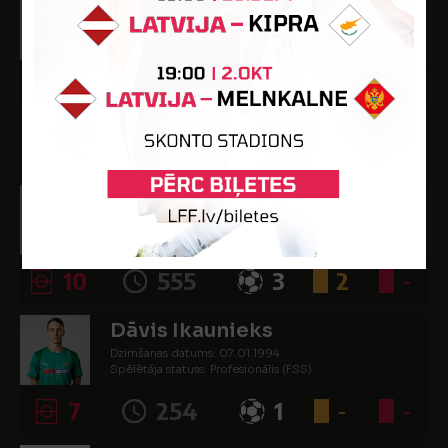
Dmitrijs Zelenkovs
Dzimšanas datums: 15.05.2000.
Spēlētāja statuss: Profesionālis (FSS)
34
2526
2
4
-
UZBRUCĒJI
Ismael Diomande
Dzimšanas datums: 07.12.2003.
Spēlētāja statuss: Profesionālis (FSS)
10
555
3
2
-
Dāvis Ikaunieks
Dzimšanas datums: 07.01.1994.
Spēlētāja statuss: Profesionālis (FSS)
7
254
1
-
-