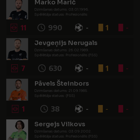
Marko Marič
Dzimšanas datums: 03.01.1996.
Spēlētāja statuss: Profesionālis
11
990
-
1
-
Jevgeņijs Nerugals
Dzimšanas datums: 26.02.1989.
Spēlētāja statuss: Profesionālis (FSS)
7
630
-
1
-
Pāvels Šteinbors
Dzimšanas datums: 21.09.1985.
Spēlētāja statuss: (FSS)
1
38
-
-
-
Sergejs Vilkovs
Dzimšanas datums: 03.09.2002.
Spēlētāja statuss: Profesionālis (FSS)