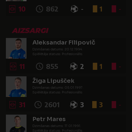
10
862
-
1
-
AIZSARGI
Aleksandar Filipovič
Dzimšanas datums: 20.12.1994.
Spēlētāja statuss: Profesionālis
11
855
2
1
-
Žiga Lipušček
Dzimšanas datums: 05.01.1997.
Spēlētāja statuss: Profesionālis
31
2601
3
3
-
Petr Mares
Dzimšanas datums: 17.01.1991.
Spēlētāja statuss: Profesionālis