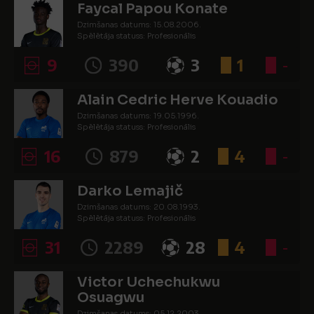
Faycal Papou Konate
Dzimšanas datums: 15.08.2006.
Spēlētāja statuss: Profesionālis
9
390
3
1
-
Alain Cedric Herve Kouadio
Dzimšanas datums: 19.05.1996.
Spēlētāja statuss: Profesionālis
16
879
2
4
-
Darko Lemajič
Dzimšanas datums: 20.08.1993.
Spēlētāja statuss: Profesionālis
31
2289
28
4
-
Victor Uchechukwu
Osuagwu
Dzimšanas datums: 05.12.2003.