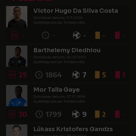
Victor Hugo Da Silva Costa
Dzimšanas datums: 11.11.2004.
Spēlētāja statuss: Profesionālis
-
-
-
-
-
Barthelemy Diedhiou
Dzimšanas datums: 02.01.2001.
Spēlētāja statuss: Profesionālis
25
1864
7
5
1
Mor Talla Gaye
Dzimšanas datums: 07.01.1999.
Spēlētāja statuss: Profesionālis
30
1799
9
2
-
Lūkass Kristofers Gandzs