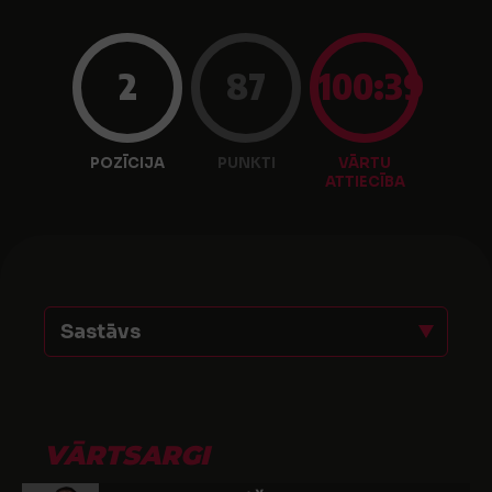
2
87
100:39
POZĪCIJA
PUNKTI
VĀRTU
ATTIECĪBA
Sastāvs
VĀRTSARGI