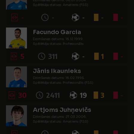
Dzimšanas datums: 08.07.2004.
Spēlētāja statuss: Amatieris (FSS)
-
-
-
-
-
Facundo Garcia
Dzimšanas datums: 16.12.1999.
Spēlētāja statuss: Profesionālis
5
311
-
1
-
Jānis Ikaunieks
Dzimšanas datums: 16.02.1995.
Spēlētāja statuss: Profesionālis (FSS)
30
2411
19
3
-
Artjoms Juhņevičs
Dzimšanas datums: 27.03.2006.
Spēlētāja statuss: Amatieris (FSS)
-
-
-
-
-