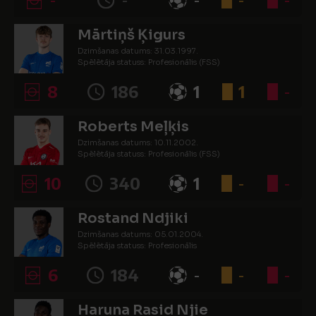
Mārtiņš Ķigurs
Dzimšanas datums: 31.03.1997.
Spēlētāja statuss: Profesionālis (FSS)
8
186
1
1
-
Roberts Meļķis
Dzimšanas datums: 10.11.2002.
Spēlētāja statuss: Profesionālis (FSS)
10
340
1
-
-
Rostand Ndjiki
Dzimšanas datums: 05.01.2004.
Spēlētāja statuss: Profesionālis
6
184
-
-
-
Haruna Rasid Njie