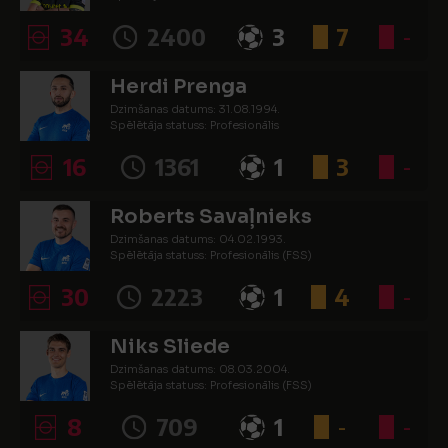
34
2400
3
7
-
Herdi Prenga
Dzimšanas datums: 31.08.1994.
Spēlētāja statuss: Profesionālis
16
1361
1
3
-
Roberts Savaļnieks
Dzimšanas datums: 04.02.1993.
Spēlētāja statuss: Profesionālis (FSS)
30
2223
1
4
-
Niks Sliede
Dzimšanas datums: 08.03.2004.
Spēlētāja statuss: Profesionālis (FSS)
8
709
1
-
-