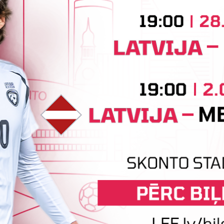
Tehniskais sponsors
Sponsori