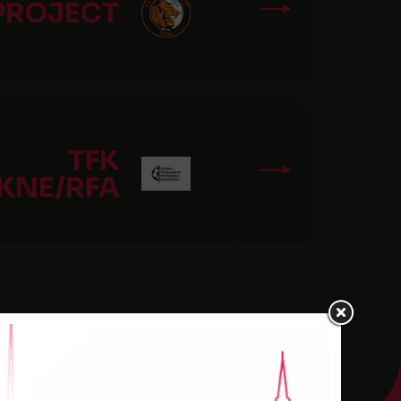
PROJECT
TFK
KNE/RFA