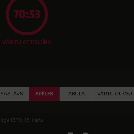
70:53
VĀRTU ATTIECĪBA
SASTĀVS
SPĒLES
TABULA
VĀRTU GUVĒJI
īga 18/19, 16. kārta