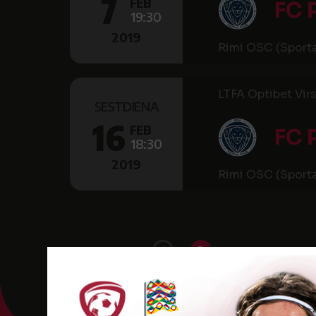
7
FEB
FC
19:30
2019
Rimi OSC (Sporta
LTFA Optibet Virsl
SESTDIENA
16
FEB
FC
18:30
2019
Rimi OSC (Sporta
1
2