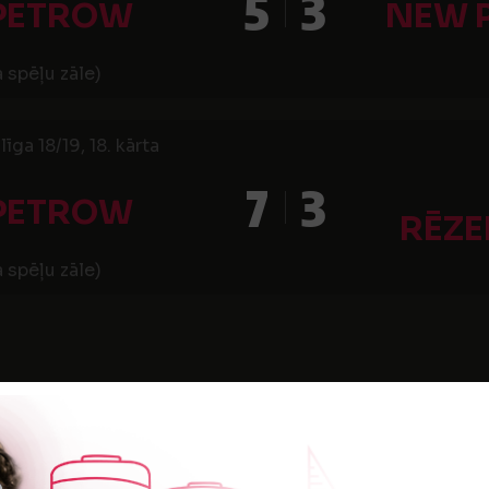
5
3
 PETROW
NEW 
 spēļu zāle)
īga 18/19, 18. kārta
7
3
 PETROW
RĒZE
 spēļu zāle)