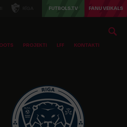
FUTBOLS.TV
FANU VEIKALS
I
RĪGA
OOTS
PROJEKTI
LFF
KONTAKTI