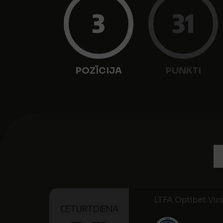
3
31
POZĪCIJA
PUNKTI
LTFA Optibet Virsl
CETURTDIENA