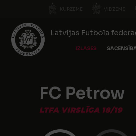
KURZEME
VIDZEME
Latvijas Futbola federā
IZLASES
SACENSĪB
FC Petrow
LTFA VIRSLĪGA 18/19