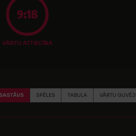
9:18
VĀRTU ATTIECĪBA
SASTĀVS
SPĒLES
TABULA
VĀRTU GUVĒJ