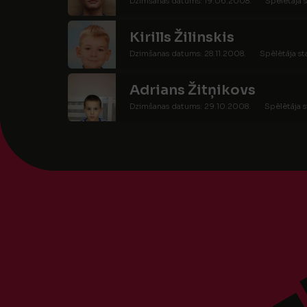
Dzimšanas datums: 19.06.2008.
Spēlētāja s
Kirills Žilinskis
Dzimšanas datums: 28.11.2008.
Spēlētāja st
Adrians Žitņikovs
Dzimšanas datums: 29.10.2008.
Spēlētāja s