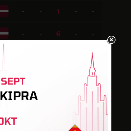
-
-
1
-
-
-
-
6
-
-
-
-
-
-
-
-
-
-
-
-
-
-
1
-
-
-
-
-
-
-