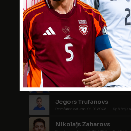
Artjoms Poļakovs
Dzimšanas datums: 06.02.2008.
Spēlētāja 
Dāvids Smirnovs
Dzimšanas datums: 12.04.2008.
Spēlētāja s
Andrejs Srebnijs
Dzimšanas datums: 20.12.2008.
Spēlētāja s
Ivans Tarasenko
Dzimšanas datums: 15.04.2008.
Spēlētāja s
Jegors Trufanovs
Dzimšanas datums: 04.01.2008.
Spēlētāja s
Nikolajs Zaharovs