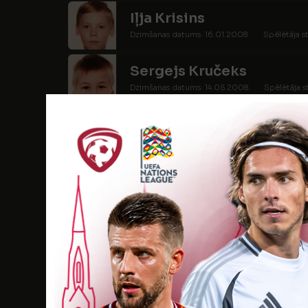
Iļja Krisins
Dzimšanas datums: 16.01.2008.
Spēlētāja s
Sergejs Kručeks
Dzimšanas datums: 14.05.2008.
Spēlētāja s
Artjoms Ļevčenko
Dzimšanas datums: 03.07.2008.
Spēlētāja 
Kirils Ļevčenko
Dzimšanas datums: 03.07.2008.
Spēlētāja 
Georgijs Maksajs
Dzimšanas datums: 30.10.2008.
Spēlētāja s
Davids Pivovarovs
Dzimšanas datums: 01.10.2008.
Spēlētāja s