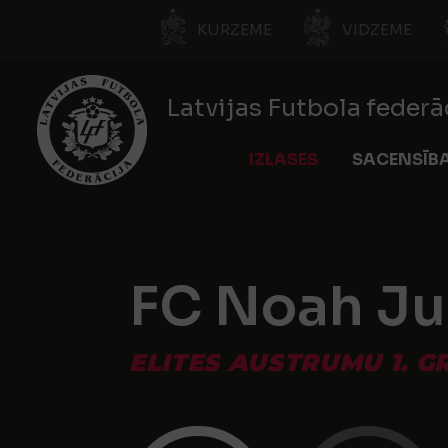
KURZEME
VIDZEME
Latvijas Futbola federā
IZLASES
SACENSĪB
FC Noah Ju
ELITES AUSTRUMU 1. GR