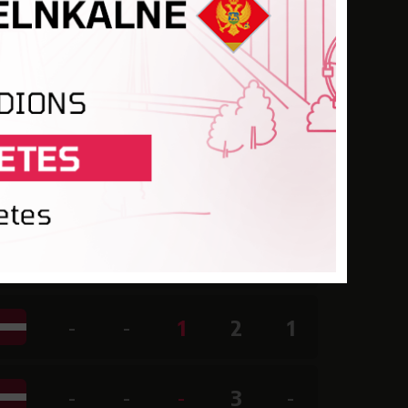
-
-
-
1
-
-
-
-
-
-
-
-
-
-
-
-
-
-
-
-
-
-
1
2
1
-
-
-
3
-