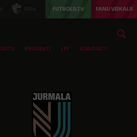
FUTBOLS.TV
FANU VEIKALS
I
RĪGA
OOTS
PROJEKTI
LFF
KONTAKTI