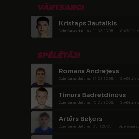
VĀRTSARGI
Kristaps Jautaiķis
Dzimšanas datums: 24.05.2008.
Spēlētāja s
SPĒLĒTĀJI
Romans Andrejevs
Dzimšanas datums: 27.05.2008.
Spēlētāja s
Timurs Badretdinovs
Dzimšanas datums: 10.05.2008.
Spēlētāja s
Artūrs Beķers
Dzimšanas datums: 05.11.2008.
Spēlētāja st