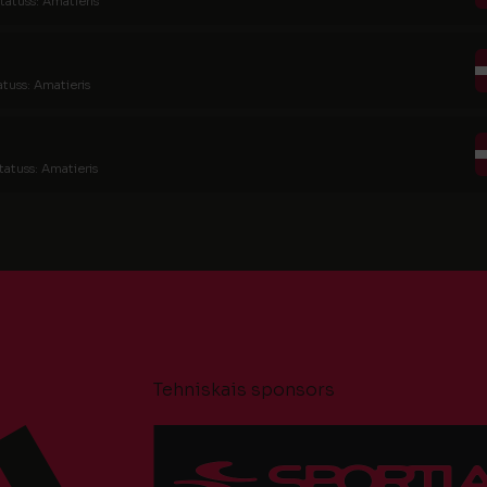
tatuss: Amatieris
atuss: Amatieris
tatuss: Amatieris
Tehniskais sponsors