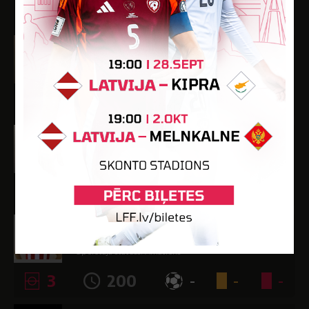
-
-
-
-
-
Raitis Rjabiņins
Dzimšanas datums: 27.07.2007.
Spēlētāja statuss: Amatieris
-
-
-
-
-
Niklāvs Romanovskis
Dzimšanas datums: 01.05.2002.
Spēlētāja statuss: Amatieris (FSS)
2
73
1
-
-
Oskars Saliņš
Dzimšanas datums: 06.07.1987.
Spēlētāja statuss: Amatieris
3
200
-
-
-