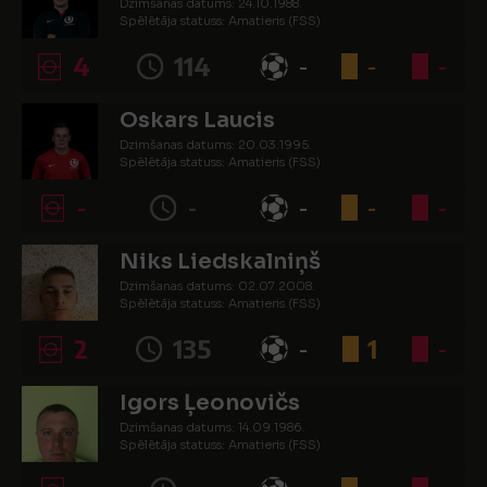
Dzimšanas datums: 24.10.1988.
Spēlētāja statuss: Amatieris (FSS)
4
114
-
-
-
Oskars Laucis
Dzimšanas datums: 20.03.1995.
Spēlētāja statuss: Amatieris (FSS)
-
-
-
-
-
Niks Liedskalniņš
Dzimšanas datums: 02.07.2008.
Spēlētāja statuss: Amatieris (FSS)
2
135
-
1
-
Igors Ļeonovičs
Dzimšanas datums: 14.09.1986.
Spēlētāja statuss: Amatieris (FSS)