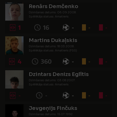
Renārs Demčenko
Dzimšanas datums: 06.09.2008.
Spēlētāja statuss: Amatieris
1
16
-
-
-
Martins Dukaļskis
Dzimšanas datums: 18.03.2008.
Spēlētāja statuss: Amatieris (FSS)
4
360
-
-
-
Dzintars Denizs Eglītis
Dzimšanas datums: 03.08.2007.
Spēlētāja statuss: Amatieris
-
-
-
-
-
Jevgeņijs Finčuks
Dzimšanas datums: 15.07.1992.