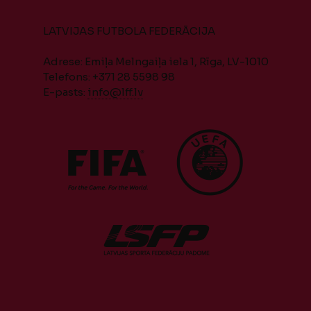
LATVIJAS FUTBOLA FEDERĀCIJA
Adrese: Emiļa Melngaiļa iela 1, Rīga, LV-1010
Telefons: +371 28 5598 98
E-pasts:
info@lff.lv