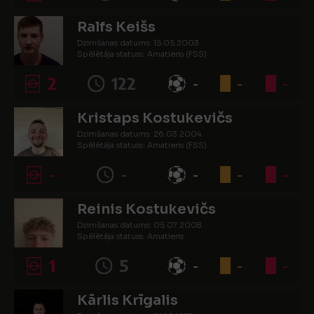
Ralfs Keišs
Dzimšanas datums: 15.05.2003.
Spēlētāja statuss: Amatieris (FSS)
2
122
-
-
-
Kristaps Kostukevičs
Dzimšanas datums: 26.03.2004.
Spēlētāja statuss: Amatieris (FSS)
-
-
-
-
-
Reinis Kostukevičs
Dzimšanas datums: 05.07.2008.
Spēlētāja statuss: Amatieris
1
5
-
-
-
Kārlis Krīgalis