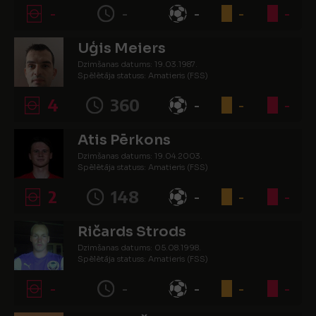
-
-
-
-
-
Uģis Meiers
Dzimšanas datums: 19.03.1987.
Spēlētāja statuss: Amatieris (FSS)
4
360
-
-
-
Atis Pērkons
Dzimšanas datums: 19.04.2003.
Spēlētāja statuss: Amatieris (FSS)
2
148
-
-
-
Ričards Strods
Dzimšanas datums: 05.08.1998.
Spēlētāja statuss: Amatieris (FSS)
-
-
-
-
-