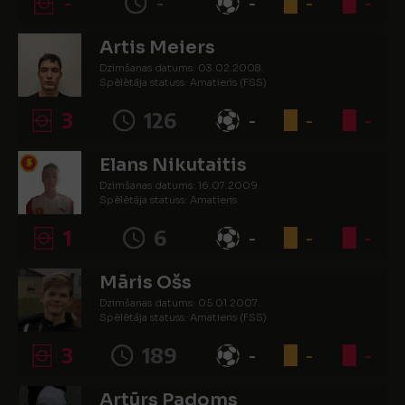
-
-
-
-
-
Artis Meiers
Dzimšanas datums: 03.02.2008.
Spēlētāja statuss: Amatieris (FSS)
3
126
-
-
-
Elans Nikutaitis
Dzimšanas datums: 16.07.2009.
Spēlētāja statuss: Amatieris
1
6
-
-
-
Māris Ošs
Dzimšanas datums: 05.01.2007.
Spēlētāja statuss: Amatieris (FSS)
3
189
-
-
-
Artūrs Padoms