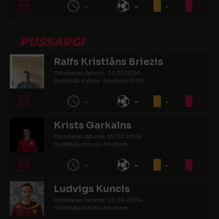
-
-
-
-
-
PUSSARGI
Ralfs Kristiāns Briezis
Dzimšanas datums: 05.01.2006.
Spēlētāja statuss: Amatieris (FSS)
-
-
-
-
-
Krists Garkalns
Dzimšanas datums: 29.06.2005.
Spēlētāja statuss: Amatieris
-
-
-
-
-
Ludvigs Kuncis
Dzimšanas datums: 05.09.2004.
Spēlētāja statuss: Amatieris