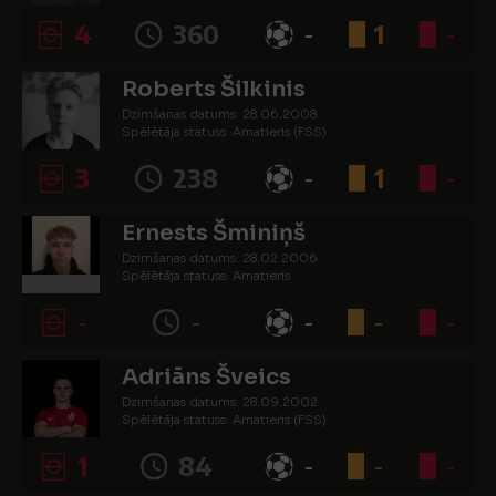
4
360
-
1
-
Roberts Šilkinis
Dzimšanas datums: 28.06.2008.
Spēlētāja statuss: Amatieris (FSS)
3
238
-
1
-
Ernests Šminiņš
Dzimšanas datums: 28.02.2006.
Spēlētāja statuss: Amatieris
-
-
-
-
-
Adriāns Šveics
Dzimšanas datums: 28.09.2002.
Spēlētāja statuss: Amatieris (FSS)
1
84
-
-
-