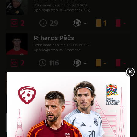
Dzimšanas datums: 15.03.2008.
Spēlētāja statuss: Amatieris (FSS)
2
29
-
1
-
Rihards Pēčs
Dzimšanas datums: 09.05.2005.
Spēlētāja statuss: Amatieris
2
116
-
-
-
Valts Pērkons
Dzimšanas datums: 05.07.2007.
Spēlētāja statuss: Amatieris (FSS)
4
156
-
1
-
Adrians Rāps
Dzimšanas datums: 03.02.2008.
Spēlētāja statuss: Amatieris