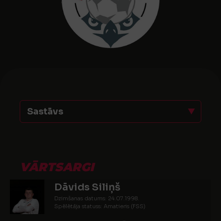
Sastāvs
VĀRTSARGI
Dāvids Siliņš
Dzimšanas datums: 24.07.1998.
Spēlētāja statuss: Amatieris (FSS)