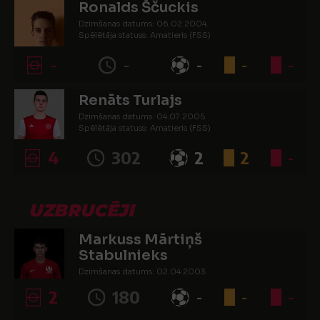
Ronalds Ščuckis
Dzimšanas datums: 06.02.2004.
Spēlētāja statuss: Amatieris (FSS)
-
-
-
-
-
Renāts Turlajs
Dzimšanas datums: 04.07.2005.
Spēlētāja statuss: Amatieris (FSS)
4
302
2
2
-
UZBRUCĒJI
Markuss Mārtiņš
Stabulnieks
Dzimšanas datums: 02.04.2003.
Spēlētāja statuss: Amatieris (FSS)
2
180
-
-
-