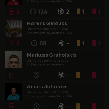
Spēlētāja statuss: Amatieris (FSS)
2
124
2
1
1
Horens Gaiduks
Dzimšanas datums: 22.02.2007.
Spēlētāja statuss: Amatieris (FSS)
2
68
-
1
1
Markuss Grahoļskis
Dzimšanas datums: 10.12.2009.
Spēlētāja statuss: Amatieris
-
-
-
-
-
Ainārs Jefimovs
Dzimšanas datums: 22.01.1993.
Spēlētāja statuss: Amatieris (FSS)
-
-
-
-
-