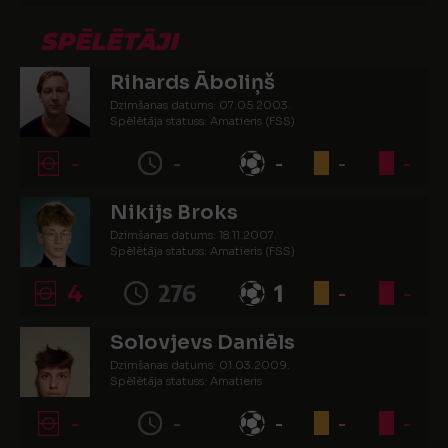
SPĒLĒTĀJI
Rihards Āboliņš
Dzimšanas datums: 07.05.2003.
Spēlētāja statuss: Amatieris (FSS)
-
-
-
-
-
Nikijs Broks
Dzimšanas datums: 18.11.2007.
Spēlētāja statuss: Amatieris (FSS)
4
276
1
-
-
Solovjevs Daniēls
Dzimšanas datums: 01.03.2009.
Spēlētāja statuss: Amatieris
-
-
-
-
-