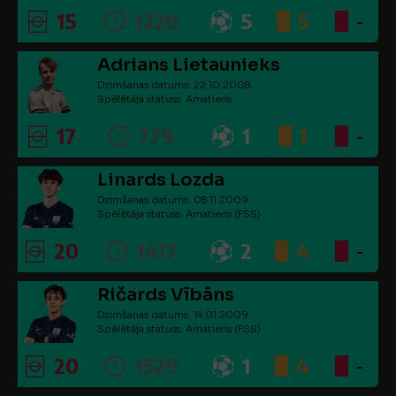
15
1220
5
5
-
Adrians Lietaunieks
Dzimšanas datums: 22.10.2008.
Spēlētāja statuss: Amatieris
17
779
1
1
-
Linards Lozda
Dzimšanas datums: 08.11.2009.
Spēlētāja statuss: Amatieris (FSS)
20
1417
2
4
-
Ričards Vībāns
Dzimšanas datums: 14.01.2009.
Spēlētāja statuss: Amatieris (FSS)
20
1529
1
4
-