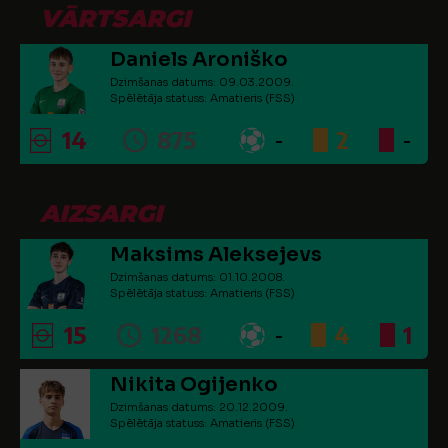
VĀRTSARGI
Daniels Aroniško
Dzimšanas datums: 09.03.2009.
Spēlētāja statuss: Amatieris (FSS)
14
875
-
2
-
AIZSARGI
Maksims Aleksejevs
Dzimšanas datums: 01.10.2008.
Spēlētāja statuss: Amatieris (FSS)
15
1268
-
4
1
Nikita Ogijenko
Dzimšanas datums: 20.12.2009.
Spēlētāja statuss: Amatieris (FSS)