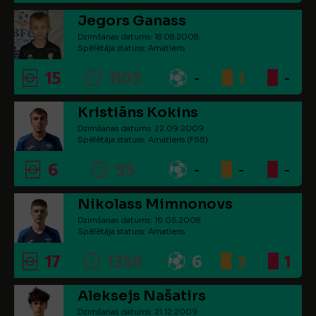
Jegors Ganass
Dzimšanas datums: 18.08.2008.
Spēlētāja statuss: Amatieris
15
1105
-
1
-
Kristiāns Kokins
Dzimšanas datums: 22.09.2009.
Spēlētāja statuss: Amatieris (FSS)
6
95
-
-
-
Nikolass Mimnonovs
Dzimšanas datums: 16.05.2008.
Spēlētāja statuss: Amatieris
17
1350
6
3
1
Aleksejs Našatirs
Dzimšanas datums: 21.12.2009.