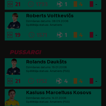
21
1793
1
4
-
Roberts Voitkevičs
Dzimšanas datums: 08.09.2008.
Spēlētāja statuss: Amatieris
19
1571
1
4
-
PUSSARGI
Rolands Daukšts
Dzimšanas datums: 19.01.2008.
Spēlētāja statuss: Amatieris (FSS)
21
1752
4
4
-
Kasiuss Marcelluss Kosovs
Dzimšanas datums: 14.01.2008.
Spēlētāja statuss: Amatieris (FSS)