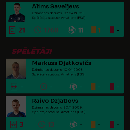
Alims Saveļjevs
Dzimšanas datums: 07.04.2009.
Spēlētāja statuss: Amatieris (FSS)
21
1768
11
1
-
SPĒLĒTĀJI
Markuss Djatkovičs
Dzimšanas datums: 10.04.2008.
Spēlētāja statuss: Amatieris (FSS)
-
-
-
-
-
Raivo Dzjatlovs
Dzimšanas datums: 20.11.2009.
Spēlētāja statuss: Amatieris (FSS)
3
13
-
-
-