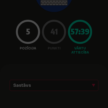
5
41
57:39
POZĪCIJA
PUNKTI
VĀRTU
ATTIECĪBA
Sastāvs