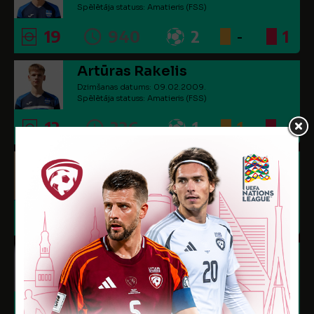
Spēlētāja statuss: Amatieris (FSS)
19
940
2
-
1
Artūras Rakelis
Dzimšanas datums: 09.02.2009.
Spēlētāja statuss: Amatieris (FSS)
12
226
1
1
-
Dainis Sjadro
Dzimšanas datums: 24.01.2008.
Spēlētāja statuss: Amatieris (FSS)
-
-
-
-
-
Andrejs Vaivods
Dzimšanas datums: 19.01.2009.
Spēlētāja statuss: Amatieris (FSS)
5
282
-
1
1