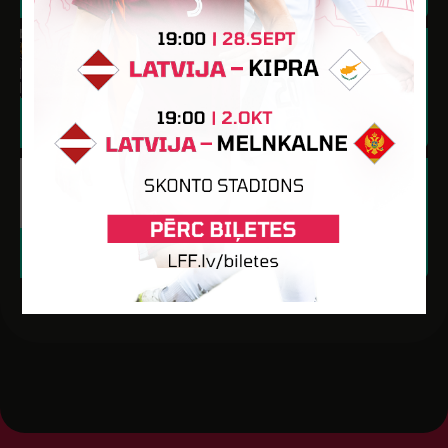
Aigars Valeinis
Dzimšanas datums: 29.06.2009.
Spēlētāja statuss: Amatieris (FSS)
5
360
-
-
-
Armands Zahars
Dzimšanas datums: 15.06.2009.
Spēlētāja statuss: Amatieris (FSS)
20
1752
-
7
-