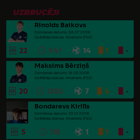
UZBRUCĒJI
Rinolds Baikovs
Dzimšanas datums: 06.07.2008.
Spēlētāja statuss: Amatieris (FSS)
22
947
14
1
-
Maksims Bērziņš
Dzimšanas datums: 16.03.2008.
Spēlētāja statuss: Amatieris (FSS)
20
1286
7
4
-
Bondarevs Kirills
Dzimšanas datums: 29.01.2008.
Spēlētāja statuss: Amatieris (FSS)
5
118
1
1
-