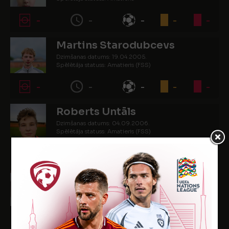
-
-
-
-
-
Martins Starodubcevs
Dzimšanas datums: 19.04.2005.
Spēlētāja statuss: Amatieris (FSS)
-
-
-
-
-
Roberts Untāls
Dzimšanas datums: 04.09.2006.
Spēlētāja statuss: Amatieris (FSS)
-
-
-
-
-
Jānis-Kristians Zeps
Dzimšanas datums: 14.12.2005.
Spēlētāja statuss: Amatieris (FSS)
-
-
-
1
-