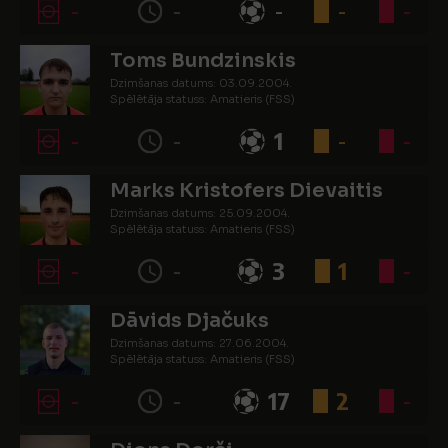
-
-
-
-
-
Toms Bundzinskis
Dzimšanas datums: 03.09.2004.
Spēlētāja statuss: Amatieris (FSS)
-
-
1
-
-
Marks Kristofers Dievaitis
Dzimšanas datums: 25.09.2004.
Spēlētāja statuss: Amatieris (FSS)
-
-
3
1
-
Dāvids Djačuks
Dzimšanas datums: 27.06.2004.
Spēlētāja statuss: Amatieris (FSS)
-
-
17
2
-