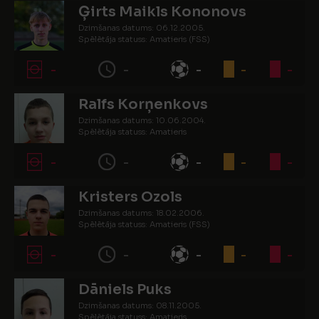
Ģirts Maikls Kononovs
Dzimšanas datums: 06.12.2005.
Spēlētāja statuss: Amatieris (FSS)
-
-
-
-
-
Ralfs Korņenkovs
Dzimšanas datums: 10.06.2004.
Spēlētāja statuss: Amatieris
-
-
-
-
-
Kristers Ozols
Dzimšanas datums: 18.02.2006.
Spēlētāja statuss: Amatieris (FSS)
-
-
-
-
-
Dāniels Puks
Dzimšanas datums: 08.11.2005.
Spēlētāja statuss: Amatieris