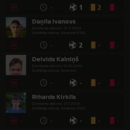
-
-
1
2
-
Daņila Ivanovs
Dzimšanas datums: 07.11.2004.
Spēlētāja statuss: Amatieris (FSS)
-
-
2
-
-
Deivids Kalniņš
Dzimšanas datums: 15.05.2004.
Spēlētāja statuss: Amatieris
-
-
-
-
-
Rihards Kirkils
Dzimšanas datums: 21.11.2005.
Spēlētāja statuss: Amatieris (FSS)
-
-
-
-
-