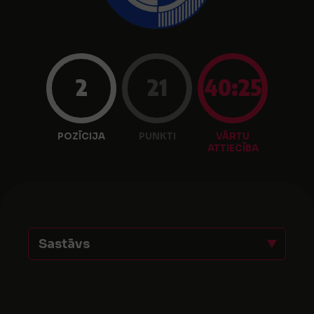
2
21
40:25
POZĪCIJA
PUNKTI
VĀRTU
ATTIECĪBA
Sastāvs