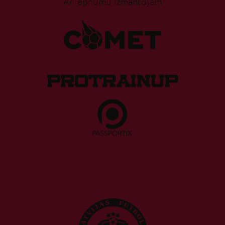
Ar lepnumu izmantojam