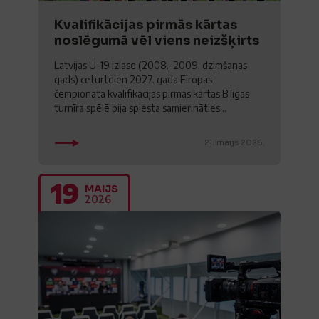
Kvalifikācijas pirmās kārtas
noslēgumā vēl viens neizšķirts
Latvijas U-19 izlase (2008.-2009. dzimšanas
gads) ceturtdien 2027. gada Eiropas
čempionāta kvalifikācijas pirmās kārtas B līgas
turnīra spēlē bija spiesta samierināties...
21. maijs 2026.
19
MAIJS
2026