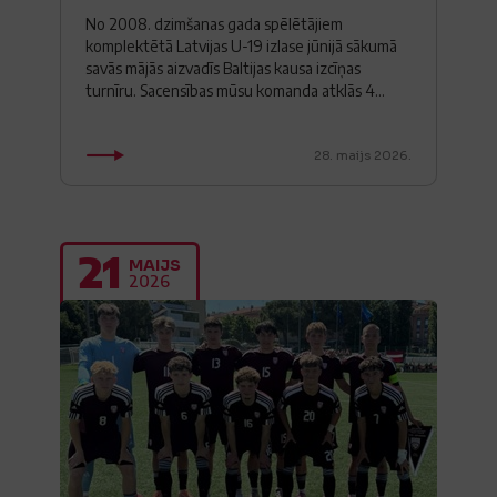
No 2008. dzimšanas gada spēlētājiem
komplektētā Latvijas U-19 izlase jūnijā sākumā
savās mājās aizvadīs Baltijas kausa izcīņas
turnīru. Sacensības mūsu komanda atklās 4...
28. maijs 2026.
21
MAIJS
2026