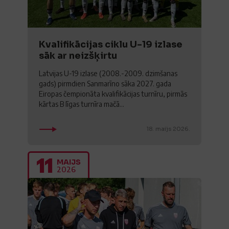
Kvalifikācijas ciklu U-19 izlase
sāk ar neizšķirtu
Latvijas U-19 izlase (2008.-2009. dzimšanas
gads) pirmdien Sanmarīno sāka 2027. gada
Eiropas čempionāta kvalifikācijas turnīru, pirmās
kārtas B līgas turnīra mačā...
18. maijs 2026.
11
MAIJS
2026