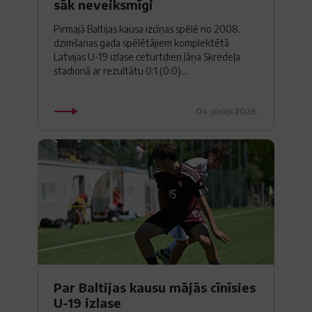
sāk neveiksmīgi
Pirmajā Baltijas kausa izcīņas spēlē no 2008.
dzimšanas gada spēlētājiem komplektētā
Latvijas U-19 izlase ceturtdien Jāņa Skredeļa
stadionā ar rezultātu 0:1 (0:0)...
04. jūnijs 2026.
Par Baltijas kausu mājās cīnīsies
U-19 izlase