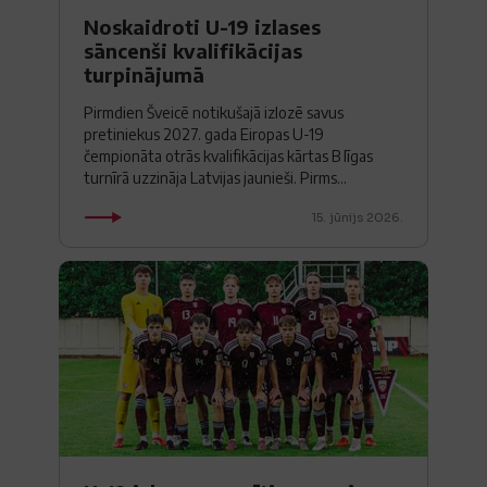
Noskaidroti U-19 izlases
sāncenši kvalifikācijas
turpinājumā
Pirmdien Šveicē notikušajā izlozē savus
pretiniekus 2027. gada Eiropas U-19
čempionāta otrās kvalifikācijas kārtas B līgas
turnīrā uzzināja Latvijas jaunieši. Pirms...
15. jūnijs 2026.