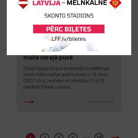
Arī Dānija pārākumu apliecina
mača otrajā pusē
Otrajā šīgada Eiropas čempionāta kvalifikācijas
turnīra Elites kārtas spēlē Latvijas U-19 izlase
(2007. dz.g.) sestdien ar rezultātu 0:3 (0:1)
piekāpās Dānijai. Latvijas...
28. marts 2026.
...
1
2
3
4
29