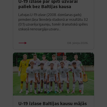
U-19 izlase par spīti uzvarai
paliek bez Baltijas kausa
Latvijas U-19 izlase (2008. dzimšanas gads)
pirmdien Jāņa Skredeļa stadionā ar rezultātu 3:2
(0:1) uzvarēja Igauniju, tomēr dramatiskā spēles
izskaņā nenosargāja uzvaru...
08. jūnijs 2026.
U-19 izlase Baltijas kausu mājās