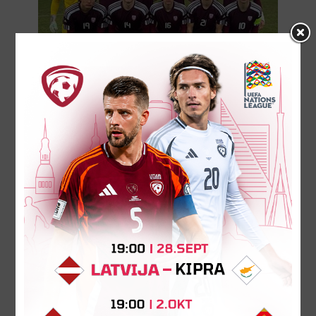
U-19 izlase teicami pabeidz
Elites kārtu
Noslēdzot šīgada Eiropas čempionāta
kvalifikācijas turnīra Elites kārtu, Latvijas U-19
izlase (2007. dz.g.) otrdien Čehijā sarūpēja
pārsteigumu un sarūgtināja...
31. marts 2026.
28
MARTS
2026