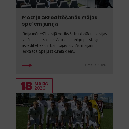
Mediju akreditēšanās mājas
spēlēm jūnijā
Jūnija mēnesī Latvijā notiks četru dažādu Latvijas
izlašu mājas spēles. Aicinām mediju pārstāvjus
akreditēties darbam tajās līdz 28. maijam
ieskaitot. Spēļu sākumlaikiem...
19. maijs 2026.
18
MAIJS
2026