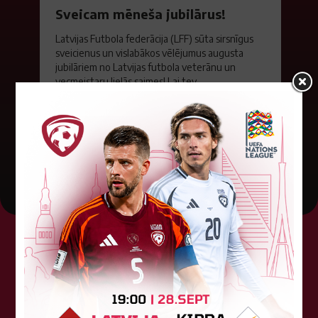
Sveicam mēneša jubilārus!
Latvijas Futbola federācija (LFF) sūta sirsnīgus
sveicienus un vislabākos vēlējumus augusta
jubilāriem no Latvijas futbola veterānu un
vecmeistaru lielās saimes! Lai tev...
01. augusts 2026.
Tehniskais sponsors