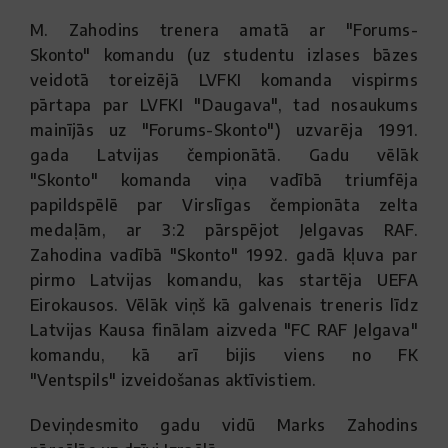
M. Zahodins trenera amatā ar "Forums-
Skonto" komandu (uz studentu izlases bāzes
veidotā toreizējā LVFKI komanda vispirms
pārtapa par LVFKI "Daugava", tad nosaukums
mainījās uz "Forums-Skonto") uzvarēja 1991.
gada Latvijas čempionātā. Gadu vēlāk
"Skonto" komanda viņa vadībā triumfēja
papildspēlē par Virslīgas čempionāta zelta
medaļām, ar 3:2 pārspējot Jelgavas RAF.
Zahodina vadībā "Skonto" 1992. gadā kļuva par
pirmo Latvijas komandu, kas startēja UEFA
Eirokausos. Vēlāk viņš kā galvenais treneris līdz
Latvijas Kausa finālam aizveda "FC RAF Jelgava"
komandu, kā arī bijis viens no FK
"Ventspils" izveidošanas aktīvistiem.
Deviņdesmito gadu vidū Marks Zahodins