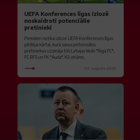
UEFA Konferences līgas izlozē
noskaidroti potenciālie
pretinieki
Pirmdien notika izloze UEFA Konferences līgas
pēdējai kārtai, kurā savus potenciālos
pretiniekus uzzināja trīs Latvijas klubi "Riga FC",
FC RFS un FK "Auda". Kā zināms...
03. augusts 2026.