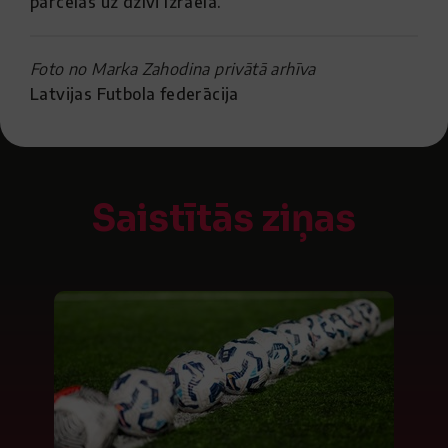
pārcēlās uz dzīvi Izraēlā.
Foto no Marka Zahodina privātā arhīva
Latvijas Futbola federācija
Saistītās ziņas