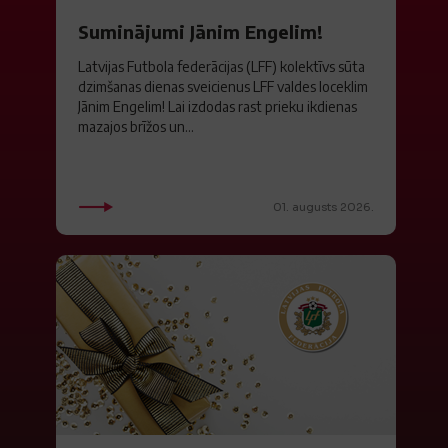
Suminājumi Jānim Engelim!
Latvijas Futbola federācijas (LFF) kolektīvs sūta
dzimšanas dienas sveicienus LFF valdes loceklim
Jānim Engelim! Lai izdodas rast prieku ikdienas
mazajos brīžos un...
01. augusts 2026.