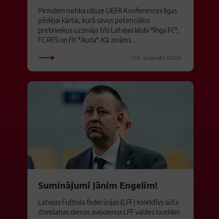
Pirmdien notika izloze UEFA Konferences līgas
pēdējai kārtai, kurā savus potenciālos
pretiniekus uzzināja trīs Latvijas klubi "Riga FC",
FC RFS un FK "Auda". Kā zināms...
03. augusts 2026.
Suminājumi Jānim Engelim!
Latvijas Futbola federācijas (LFF) kolektīvs sūta
dzimšanas dienas sveicienus LFF valdes loceklim