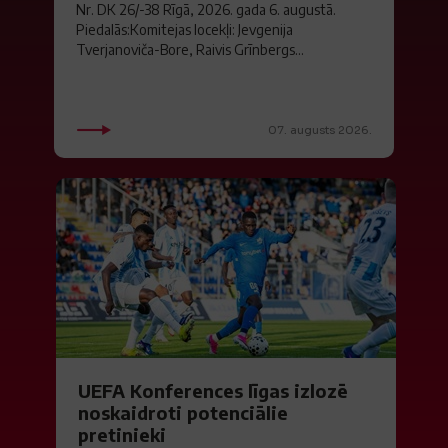
Nr. DK 26/-38 Rīgā, 2026. gada 6. augustā.
Piedalās:Komitejas locekļi: Jevgenija
Tverjanoviča-Bore, Raivis Grīnbergs...
07. augusts 2026.
UEFA Konferences līgas izlozē
noskaidroti potenciālie
pretinieki