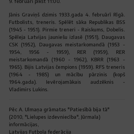
9. februārī plkst 11:00.
Jānis Graviņš dzimis 1933.gada 4. februārī Rīgā.
Futbolists, treneris. Spēlēt sāka Republikas BSS
(1945 - 1951). Pirmie treneri - Raiskums, Dobelis.
Spēleja Latvijas jauniešu izlasē (1951), Daugavas
CSK (1952), Daugavas meistarkomandā (1953 -
1954, 1956 - 1959), RER (1959), RER
meistarkomandā (1960 - 1962), KBRR (1963 -
1965). Bijis Latvijas čempions (1959). RFS treneris
(1964 - 1985) un mācību pārzinis (kopš
1964.gada). Ievērojamākais audzēknis -
Vladimirs Lukins.
Pēc A. Ulmaņa grāmatas "Patiesībā bija tā"
(2010, "Lielupes izdevniecība", Jūrmala)
informācijas,
Latvijas Futbola federācija