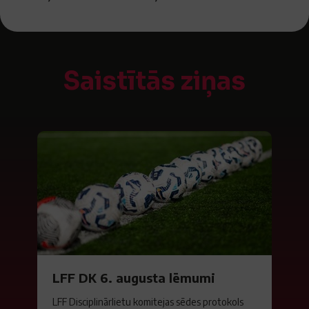
Saistītās ziņas
LFF DK 6. augusta lēmumi
LFF Disciplinārlietu komitejas sēdes protokols