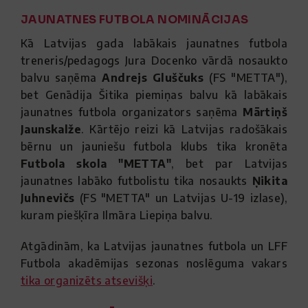
JAUNATNES FUTBOLA NOMINĀCIJAS
Kā Latvijas gada labākais jaunatnes futbola
treneris/pedagogs Jura Docenko vārdā nosaukto
balvu saņēma
Andrejs Gluščuks
(FS "METTA"),
bet Genādija Šitika piemiņas balvu kā labākais
jaunatnes futbola organizators saņēma
Mārtiņš
Jaunskalže
. Kārtējo reizi kā Latvijas radošākais
bērnu un jauniešu futbola klubs tika kronēta
Futbola skola "METTA"
, bet par Latvijas
jaunatnes labāko futbolistu tika nosaukts
Ņikita
Juhnevičs
(FS "METTA" un Latvijas U-19 izlase),
kuram piešķīra Ilmāra Liepiņa balvu.
Atgādinām, ka Latvijas jaunatnes futbola un LFF
Futbola akadēmijas sezonas noslēguma vakars
tika organizēts atsevišķi
.