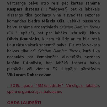
vārtsarga balvu otro reizi pēc kārtas saņēma
Kaspars Ikstens
(FK "Jelgava"), bet kā labākais
aizsargs tika godināts viņa aizvadītās sezonas
komandas biedrs
Mārcis Ošs
. Labākā pussarga
balvu saņēma argentīnietis
Cristian Damian Torres
(FK "Liepāja"), bet par labāko uzbrucēju kļuva
Dāvis Ikaunieks
, kuram tā līdz ar to bija otrā
Laureātu vakarā saņemtā balva. Pie otrās vakara
balvas tika arī
Cristian Damian Torres
, kurš tika
nosaukts par čempionāta aizvadītās sezonas
labāko futbolistu, bet labākā trenera balva
pienācās vēl vienam FK "Liepāja" pārstāvim
Viktoram
Dobrecovam
.
2015. gada "SMScredit.lv" Virslīgas labākās
spēļu organizācijas balsojums
GADA LAUREĀTI