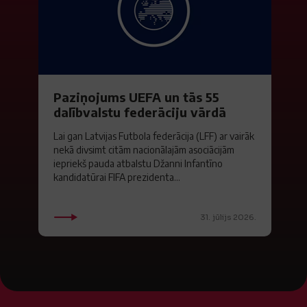
Paziņojums UEFA un tās 55
dalībvalstu federāciju vārdā
Lai gan Latvijas Futbola federācija (LFF) ar vairāk
nekā divsimt citām nacionālajām asociācijām
iepriekš pauda atbalstu Džanni Infantīno
kandidatūrai FIFA prezidenta...
31. jūlijs 2026.