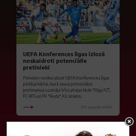
UEFA Konferences līgas izlozē
noskaidroti potenciālie
pretinieki
Pirmdien notika izloze UEFA Konferences līgas
pēdējai kārtai, kurā savus potenciālos
pretiniekus uzzināja trīs Latvijas klubi "Riga FC",
FC RFS un FK "Auda". Kā zināms...
03. augusts 2026.