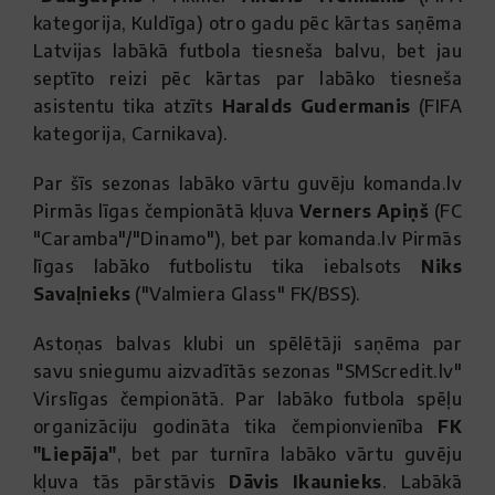
kategorija, Kuldīga) otro gadu pēc kārtas saņēma
Latvijas labākā futbola tiesneša balvu, bet jau
septīto reizi pēc kārtas par labāko tiesneša
asistentu tika atzīts
Haralds Gudermanis
(FIFA
kategorija, Carnikava).
Par šīs sezonas labāko vārtu guvēju komanda.lv
Pirmās līgas čempionātā kļuva
Verners Apiņš
(FC
"Caramba"/"Dinamo"), bet par komanda.lv Pirmās
līgas labāko futbolistu tika iebalsots
Niks
Savaļnieks
("Valmiera Glass" FK/BSS).
Astoņas balvas klubi un spēlētāji saņēma par
savu sniegumu aizvadītās sezonas "SMScredit.lv"
Virslīgas čempionātā. Par labāko futbola spēļu
organizāciju godināta tika čempionvienība
FK
"Liepāja"
, bet par turnīra labāko vārtu guvēju
kļuva tās pārstāvis
Dāvis Ikaunieks
. Labākā