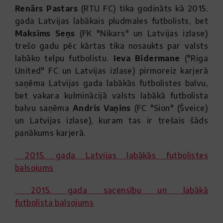
Renārs Pastars
(RTU FC) tika godināts kā 2015.
gada Latvijas labākais pludmales futbolists, bet
Maksims Seņs
(FK "Nikars" un Latvijas izlase)
trešo gadu pēc kārtas tika nosaukts par valsts
labāko telpu futbolistu.
Ieva Bidermane
("Riga
United" FC un Latvijas izlase) pirmoreiz karjerā
saņēma Latvijas gada labākās futbolistes balvu,
bet vakara kulminācijā valsts labākā futbolista
balvu saņēma
Andris Vaņins
(FC "Sion" (Šveice)
un Latvijas izlase), kuram tas ir trešais šāds
panākums karjerā.
2015. gada Latvijas labākās futbolistes
balsojums
2015. gada sacensību un labākā
futbolista balsojums