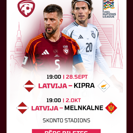
Suminājumi Jānim Engelim!
Latvijas Futbola federācijas (LFF) kolektīvs sūta
dzimšanas dienas sveicienus LFF valdes loceklim
Jānim Engelim! Lai izdodas rast prieku ikdienas
mazajos brīžos un...
01. augusts 2026.