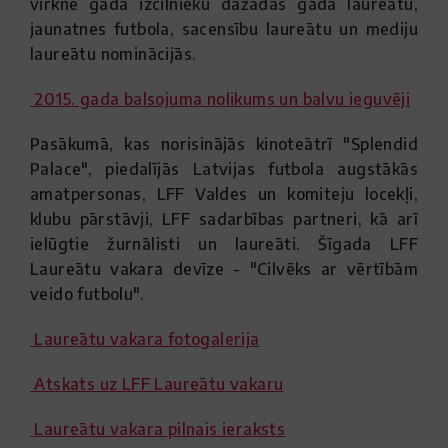
virkne gada izcilnieku dažādās gada laureātu,
jaunatnes futbola, sacensību laureātu un mediju
laureātu nominācijās.
2015. gada balsojuma nolikums un balvu ieguvēji
Pasākumā, kas norisinājās kinoteātrī "Splendid
Palace", piedalījās Latvijas futbola augstākās
amatpersonas, LFF Valdes un komiteju locekļi,
klubu pārstāvji, LFF sadarbības partneri, kā arī
ielūgtie žurnālisti un laureāti. Šīgada LFF
Laureātu vakara devīze - "Cilvēks ar vērtībām
veido futbolu".
Laureātu vakara fotogalerija
Atskats uz LFF Laureātu vakaru
Laureātu vakara pilnais ieraksts