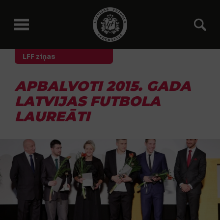
LFF ziņas
APBALVOTI 2015. GADA
LATVIJAS FUTBOLA
LAUREĀTI