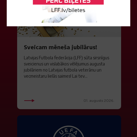
Sveicam mēneša jubilārus!
Latvijas Futbola federācija (LFF) sūta sirsnīgus
sveicienus un vislabākos vēlējumus augusta
jubilāriem no Latvijas futbola veterānu un
vecmeistaru lielās saimes! Lai tev...
01. augusts 2026.