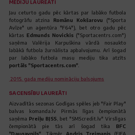
MEDIJU LAUREĀTI
Jau ceturto gadu pēc kārtas par labāko futbola
fotogrāfu atzina
Romānu Kokšarovu
("Sporta
Avīze" un aģentūra "F64"), bet otro gadu pēc
kārtas
Edmunds Novickis
("Sportacentrs.com")
saņēma Valērija Karpuškina vārdā nosaukto
labākā futbola žurnālista apbalvojumu. Arī šogad
par labāko futbola masu mediju tika atzīts
portāls "Sportacentrs.com"
.
2015. gada mediju nomināciju balsojums
SACENSĪBU LAUREĀTI
Aizvadītās sezonas Godīgas spēles jeb "Fair Play"
balvas komanda.lv Pirmās līgas čempionātā
saņēma
Preiļu BJSS
, bet "SMScredit.lv" Virslīgas
čempionātā pie tās arī šogad tika
BFC
"Daugavpils"
. Tikmēr
Andris Treimanis
(FIFA