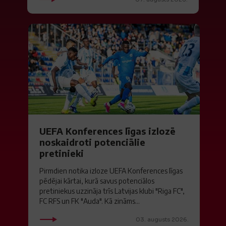
UEFA Konferences līgas izlozē
noskaidroti potenciālie
pretinieki
Pirmdien notika izloze UEFA Konferences līgas
pēdējai kārtai, kurā savus potenciālos
pretiniekus uzzināja trīs Latvijas klubi "Riga FC",
FC RFS un FK "Auda". Kā zināms...
03. augusts 2026.