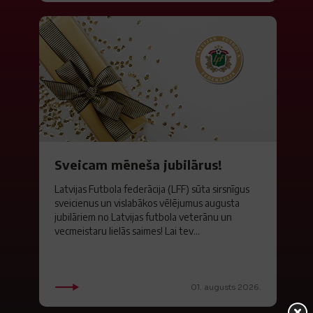
Sveicam mēneša jubilārus!
Latvijas Futbola federācija (LFF) sūta sirsnīgus
sveicienus un vislabākos vēlējumus augusta
jubilāriem no Latvijas futbola veterānu un
vecmeistaru lielās saimes! Lai tev...
01. augusts 2026.