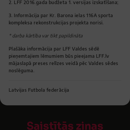
2. LFF 2016.gada budžeta 1. versijas izskatīšana;
3. Informācija par Kr. Barona ielas 116A sporta
kompleksa rekonstrukcijas projekta norisi.
* darba kārtība var tikt papildināta
Plašāka informācija par LFF Valdes sēdē
pieņemtajiem lēmumiem būs pieejama LFF.lv
mājaslapā preses relīzes veidā pēc Valdes sēdes
noslēguma.
Latvijas Futbola federācija
Saistītās ziņas