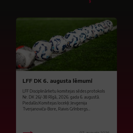
LFF DK 6. augusta lēmumi
LFF Disciplinārlietu komitejas sēdes protokols
Nr. DK 26/-38 Rīgā, 2026. gada 6. augustā.
Piedalās:Komitejas locekļi: Jevgenija
Tverjanoviča-Bore, Raivis Grīnbergs...
07. augusts 2026.