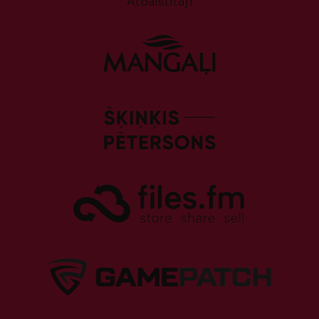
Atbalstītāji