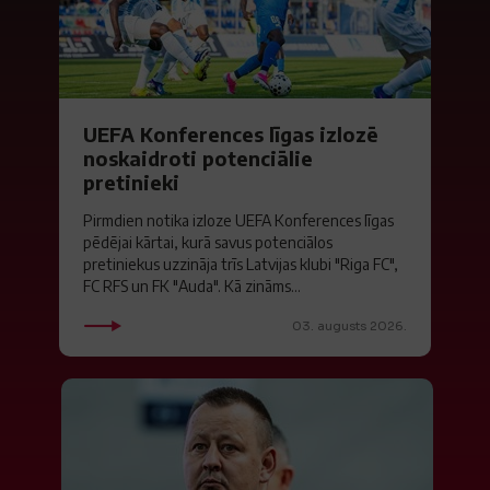
UEFA Konferences līgas izlozē
noskaidroti potenciālie
pretinieki
Pirmdien notika izloze UEFA Konferences līgas
pēdējai kārtai, kurā savus potenciālos
pretiniekus uzzināja trīs Latvijas klubi "Riga FC",
FC RFS un FK "Auda". Kā zināms...
03. augusts 2026.