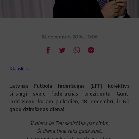
18. decembris 2015., 10:05
Klausīties
Latvijas Futbola federācijas (LFF) kolektīvs
sirsnīgi sveic federācijas prezidentu Gunti
Indriksonu, kuram piektdien, 18. decembrī, ir 60
gadu dzimšanas diena!
Šī diena lai Tev skaistāka par citām,
Šī diena tikai reizi gadā aust,
Lai pietiek spēka katram dzīves rītam,