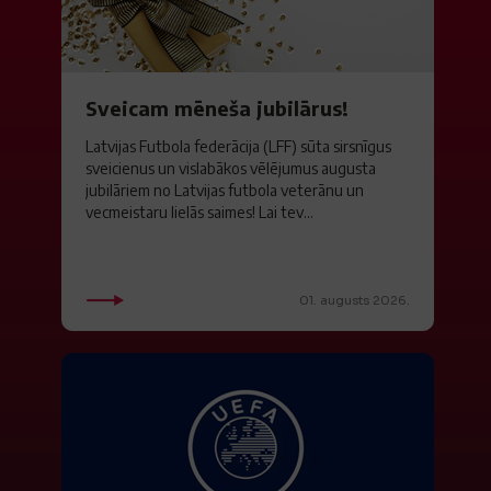
Sveicam mēneša jubilārus!
Latvijas Futbola federācija (LFF) sūta sirsnīgus
sveicienus un vislabākos vēlējumus augusta
jubilāriem no Latvijas futbola veterānu un
vecmeistaru lielās saimes! Lai tev...
01. augusts 2026.