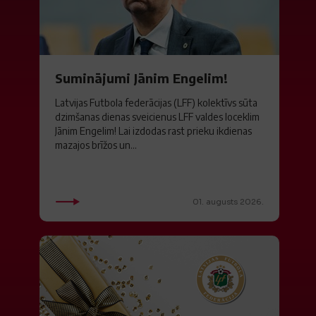
Suminājumi Jānim Engelim!
Latvijas Futbola federācijas (LFF) kolektīvs sūta
dzimšanas dienas sveicienus LFF valdes loceklim
Jānim Engelim! Lai izdodas rast prieku ikdienas
mazajos brīžos un...
01. augusts 2026.