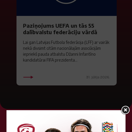
Paziņojums UEFA un tās 55
dalībvalstu federāciju vārdā
Lai gan Latvijas Futbola federācija (LFF) ar vairāk
nekā divsimt citām nacionālajām asociācijām
iepriekš pauda atbalstu Džanni Infantīno
kandidatūrai FIFA prezidenta...
31. jūlijs 2026.
Tehniskais sponsors