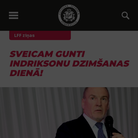
LFF ziņas
SVEICAM GUNTI
INDRIKSONU DZIMŠANAS
DIENĀ!