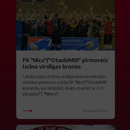
FK "Nīca"/"OtankiMill" pirmoreiz
izcīna virslīgas bronzu
Latvijas telpu futbola virslīgas bronzas medaļas
sestdien pirmoreiz izcīnīja FK "Nīca"/"OtankiMill"
komanda, kas sērijā līdz divām uzvarām ar 2-0
pārspēja FC "Nikers"...
24. maijs 2026.