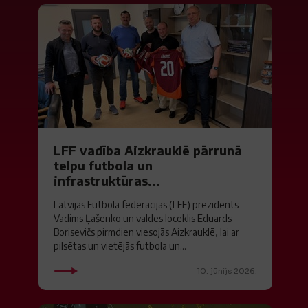
LFF vadība Aizkrauklē pārrunā
telpu futbola un
infrastruktūras...
Latvijas Futbola federācijas (LFF) prezidents
Vadims Ļašenko un valdes loceklis Eduards
Borisevičs pirmdien viesojās Aizkrauklē, lai ar
pilsētas un vietējās futbola un...
10. jūnijs 2026.