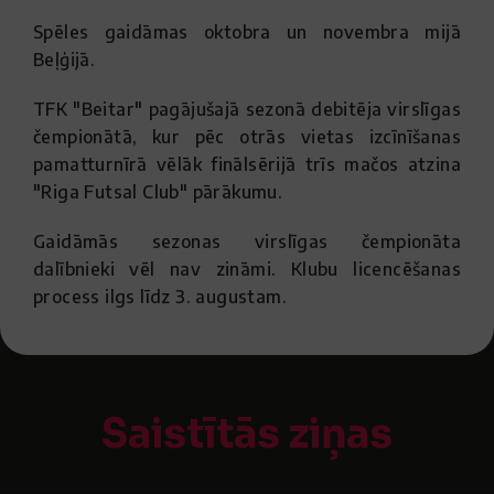
Spēles gaidāmas oktobra un novembra mijā
Beļģijā.
TFK "Beitar" pagājušajā sezonā debitēja virslīgas
čempionātā, kur pēc otrās vietas izcīnīšanas
pamatturnīrā vēlāk finālsērijā trīs mačos atzina
"Riga Futsal Club" pārākumu.
Gaidāmās sezonas virslīgas čempionāta
dalībnieki vēl nav zināmi. Klubu licencēšanas
process ilgs līdz 3. augustam.
Saistītās ziņas