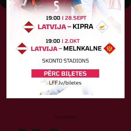
Tehniskais sponsors
Sponsori