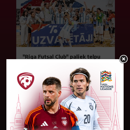
"Riga Futsal Club" paliek telpu
futbola tronī
Ceturto Latvijas telpu futbola virslīgas čempionu
titulu pēc kārtas trešdien izcīnīja "Riga Futsal
Club" komanda. Finālsērijā pamatturnīra
uzvarētāji "Riga Futsal Club"...
20. maijs 2026.