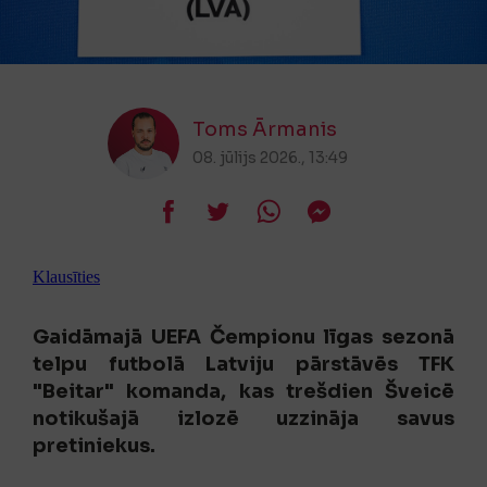
Toms Ārmanis
08. jūlijs 2026., 13:49
Klausīties
Gaidāmajā UEFA Čempionu līgas sezonā
telpu futbolā Latviju pārstāvēs TFK
"Beitar" komanda, kas trešdien Šveicē
notikušajā izlozē uzzināja savus
pretiniekus.