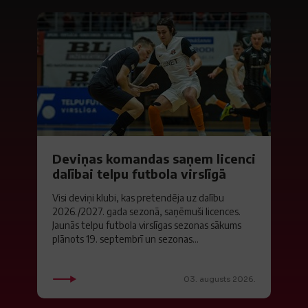
Deviņas komandas saņem licenci
dalībai telpu futbola virslīgā
Visi deviņi klubi, kas pretendēja uz dalību
2026./2027. gada sezonā, saņēmuši licences.
Jaunās telpu futbola virslīgas sezonas sākums
plānots 19. septembrī un sezonas...
03. augusts 2026.