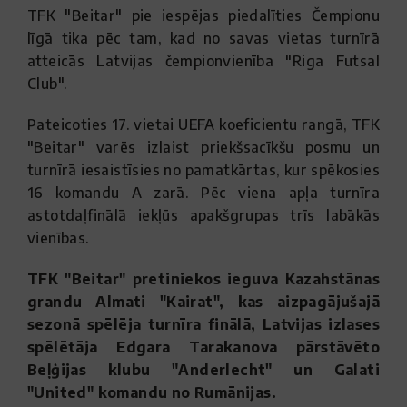
TFK "Beitar" pie iespējas piedalīties Čempionu
līgā tika pēc tam, kad no savas vietas turnīrā
atteicās Latvijas čempionvienība "Riga Futsal
Club".
Pateicoties 17. vietai UEFA koeficientu rangā, TFK
"Beitar" varēs izlaist priekšsacīkšu posmu un
turnīrā iesaistīsies no pamatkārtas, kur spēkosies
16 komandu A zarā. Pēc viena apļa turnīra
astotdaļfinālā iekļūs apakšgrupas trīs labākās
vienības.
TFK "Beitar" pretiniekos ieguva Kazahstānas
grandu Almati "Kairat", kas aizpagājušajā
sezonā spēlēja turnīra finālā, Latvijas izlases
spēlētāja Edgara Tarakanova pārstāvēto
Beļģijas klubu "Anderlecht" un Galati
"United" komandu no Rumānijas.