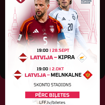
Dockaite uzvar sieviešu līgas
maija labākās spēlētājas
balsojumā
Lietuviete Dovile Dockaite (Dovilė Dockaitė) no
FK "Auda" komandas balsojumā atzīta par maija
mēneša labāko "LuckyBet" Sieviešu futbola līgas
spēlētāju. Četrās maija...
15. jūnijs 2026.
Tehniskais sponsors