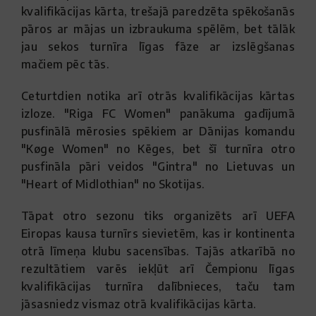
kvalifikācijas kārta, trešajā paredzēta spēkošanās
pāros ar mājas un izbraukuma spēlēm, bet tālāk
jau sekos turnīra līgas fāze ar izslēgšanas
mačiem pēc tās.
Ceturtdien notika arī otrās kvalifikācijas kārtas
izloze. "Riga FC Women" panākuma gadījumā
pusfinālā mērosies spēkiem ar Dānijas komandu
"Køge Women" no Kēges, bet šī turnīra otro
pusfināla pāri veidos "Gintra" no Lietuvas un
"Heart of Midlothian" no Skotijas.
Tāpat otro sezonu tiks organizēts arī UEFA
Eiropas kausa turnīrs sievietēm, kas ir kontinenta
otrā līmeņa klubu sacensības. Tajās atkarībā no
rezultātiem varēs iekļūt arī Čempionu līgas
kvalifikācijas turnīra dalībnieces, taču tam
jāsasniedz vismaz otrā kvalifikācijas kārta.