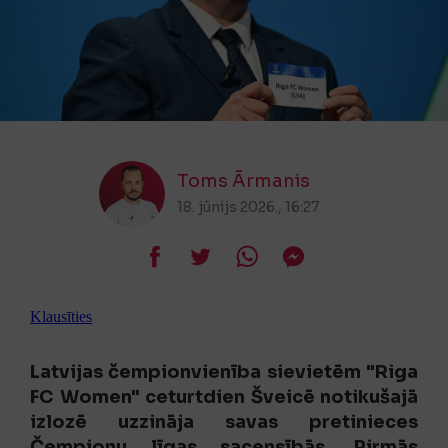
Toms Ārmanis
18. jūnijs 2026., 16:27
Klausīties
Latvijas čempionvienība sievietēm "Riga
FC Women" ceturtdien Šveicē notikušajā
izlozē uzzināja savas pretinieces
Čempionu līgas sacensībās. Pirmās