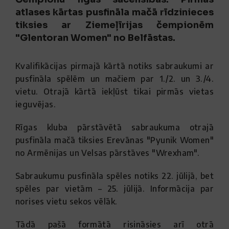
atlases kārtas pusfināla mačā rīdzinieces
tiksies ar Ziemeļīrijas čempionēm
"Glentoran Women" no Belfāstas.
Kvalifikācijas pirmajā kārtā notiks sabraukumi ar
pusfināla spēlēm un mačiem par 1./2. un 3./4.
vietu. Otrajā kārtā iekļūst tikai pirmās vietas
ieguvējas.
Rīgas kluba pārstāvētā sabraukuma otrajā
pusfināla mačā tiksies Erevānas "Pyunik Women"
no Armēnijas un Velsas pārstāves "Wrexham".
Sabraukumu pusfināla spēles notiks 22. jūlijā, bet
spēles par vietām – 25. jūlijā. Informācija par
norises vietu sekos vēlāk.
Tādā pašā formātā risināsies arī otrā