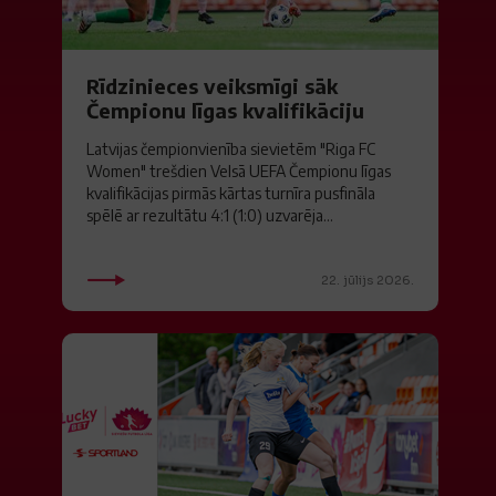
Rīdzinieces veiksmīgi sāk
Čempionu līgas kvalifikāciju
Latvijas čempionvienība sievietēm "Riga FC
Women" trešdien Velsā UEFA Čempionu līgas
kvalifikācijas pirmās kārtas turnīra pusfināla
spēlē ar rezultātu 4:1 (1:0) uzvarēja...
22. jūlijs 2026.