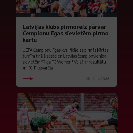
Latvijas klubs pirmoreiz pārvar
Čempionu līgas sievietēm pirmo
kārtu
UEFA Čempionu līgas kvalifikācijas pirmās kārtas
turnīra finālā sestdien Latvijas čempionvienība
sievietēm "Riga FC Women" Velsā ar rezultātu
4:1 (0:1) uzvarēja...
25. jūlijs 2026.