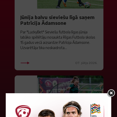
Jūnija balvu sieviešu līgā saņem
Patrīcija Ādamsone
Par "LuckyBet" Sieviešu futbola līgas jūnija
labāko spēlētāju nosaukta Rīgas Futbola skolas
15 gadus vecā aizsardze Patrīcija Ādamsone.
Uzvarētāja tika noskaidrota...
07. jūlijs 2026.