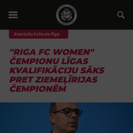
Sieviešu futbola līga
"RIGA FC WOMEN"
ČEMPIONU LĪGAS
KVALIFIKĀCIJU SĀKS
PRET ZIEMEĻĪRIJAS
ČEMPIONĒM